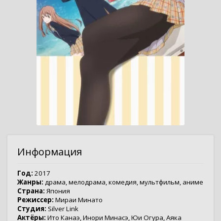
Информация
Год:
2017
Жанры:
драма
,
мелодрама
,
комедия
,
мультфильм
,
аниме
Страна:
Япония
Режиссер:
Мираи Минато
Студия:
Silver Link
Актёры:
Ито Канаэ
,
Инори Минасэ
,
Юи Огура
,
Аяка