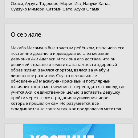
Охаси
,
Адзуса Тадокоро
,
Мария Исэ
,
Нацуки Ханаэ
,
Судзуко Мимори
,
Сатоми Сато
,
Асука Огамэ
О сериале
Макабэ Масамунэ был толстым ребёнком, из-за чего его
постоянно дразнила и доводила до слёз мерзкая
девчонка Аки Адагаки. И так она его достала, что он
решил ей страшно отомстить: начал вести здоровый
образ жизни, занялся спортом, взялся за учёбу и
личностное развитие. Спустя несколько лет
обновлённый Масамунэ - красивый и популярный
отличник-спортсмен-чемпион - переводится в школу, где
учится Аки, с единственной целью: заставить девушку
пройти через те же страдания и унижения, через
которые прошёл он сам. Но разумеется, всё
складывается не совсем так, как предполагал мститель.