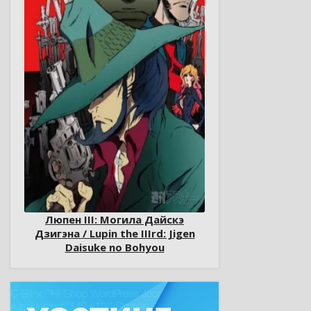
Люпен III: Могила Дайскэ
Дзигэна / Lupin the IIIrd: Jigen
Daisuke no Bohyou