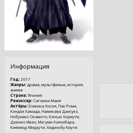
Информация
Год:
2017
Жанры:
драма
,
мультфильм
,
история
,
аниме
Страна:
Япония
Режиссер:
Сигэюки Маия
Актёры:
Ёсимаса Хосоя
,
Пак Роми
,
Кэндзи Хамада
,
Намикава Даисукэ
,
Нобухико Окамото
,
Кэнъю Хориути
,
Дзюнко Ивао
,
Мэгуми Хаясибара
,
Киёмицу Мидзути
,
Хидэнобу Киути