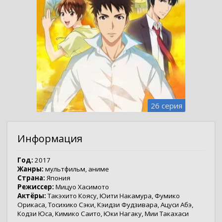
26 серия
Информация
Год:
2017
Жанры:
мультфильм
,
аниме
Страна:
Япония
Режиссер:
Мицуо Хасимото
Актёры:
Такэхито Коясу
,
Юити Накамура
,
Фумико
Орикаса
,
Тосихико Сэки
,
Кэидзи Фудзивара
,
Ацуси Абэ
,
Кодзи Юса
,
Кимико Саито
,
Юки Нагаку
,
Мии Такахаси