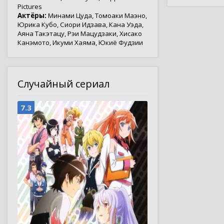
Pictures
Актёры:
Минами Цуда
,
Томоаки Маэно
,
Юрика Кубо
,
Сиори Идзава
,
Кана Уэда
,
Аяна Такэтацу
,
Рэи Мацудзаки
,
Хисако
Канэмото
,
Икуми Хаяма
,
Юкиё Фудзии
Случайный сериал
7.3