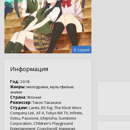
6 серия
Информация
Год:
2018
Жанры:
мелодрама
,
мультфильм
,
аниме
Страна:
Япония
Режиссер:
Такэо Такахаси
Студии:
Lantis
,
BS Fuji
,
The Klock Worx
Company Ltd.
,
AT-X
,
Tokyo MX TV
,
Infinite
,
Sotsu
,
Passione
,
Ichijinsha
,
Sumitomo
Corporation
,
Children's Playground
Entertainment
,
Crunchyroll
,
Happinet