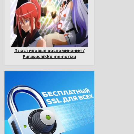
Пластиковые воспоминания /
Purasuchikku memorîzu