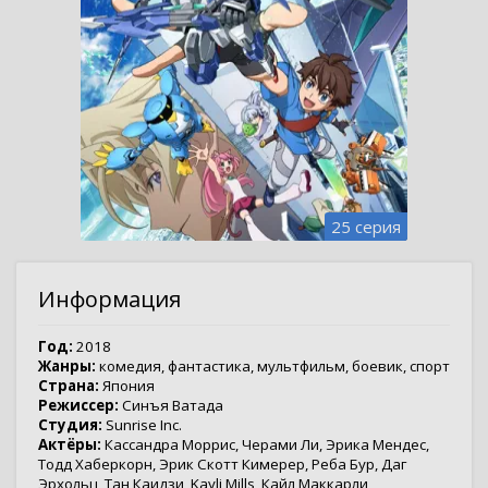
25 серия
Информация
Год:
2018
Жанры:
комедия
,
фантастика
,
мультфильм
,
боевик
,
спорт
Страна:
Япония
Режиссер:
Синъя Ватада
Студия:
Sunrise Inc.
Актёры:
Кассандра Моррис
,
Черами Ли
,
Эрика Мендес
,
Тодд Хаберкорн
,
Эрик Скотт Кимерер
,
Реба Бур
,
Даг
Эрхольц
,
Тан Каидзи
,
Kayli Mills
,
Кайл Маккарли