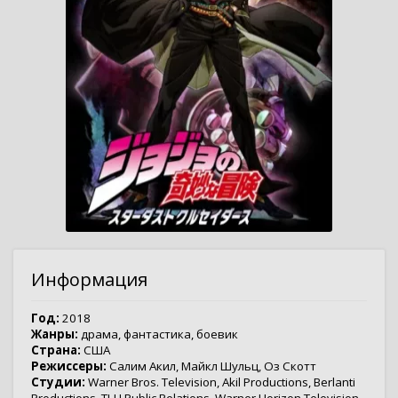
Информация
Год:
2018
Жанры:
драма
,
фантастика
,
боевик
Страна:
США
Режиссеры:
Салим Акил
,
Майкл Шульц
,
Оз Скотт
Студии:
Warner Bros. Television
,
Akil Productions
,
Berlanti