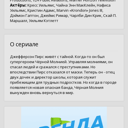
Productions
,
TLH Public Relations
,
Warner Horizon Television
Актёры:
Кресс Уильямс
,
Чайна Энн МакКлейн
,
Нафиса
Уильямс
,
Кристин Адамс
,
Marvin «Krondon» Jones III
,
Дэймон Гаптон
,
Джеймс Римар
,
Чарлби Дин Крик
,
Скай П.
Маршалл
,
Уильям Кэтлетт
О сериале
Джефферсон Пирс живёт с тайной. Когда-то он был
супергероем Чёрной Молнией. Управляя молниями, он
спасал людей и сражался с преступниками. Но
впоследствии Пирс отказался от маски. Теперь он - отец
двух дочек и директор школы, которая служит
прибежищем для трудных подростков. Но когда в городе
появляется новая опасная банда, Чёрная Молния
вынужден вновь вернуться в мир.