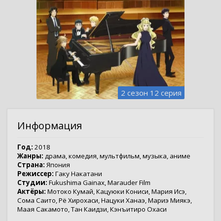
2 сезон 12 серия
Информация
Год:
2018
Жанры:
драма
,
комедия
,
мультфильм
,
музыка
,
аниме
Страна:
Япония
Режиссер:
Гаку Накатани
Студии:
Fukushima Gainax
,
Marauder Film
Актёры:
Мотоко Кумай
,
Кацуюки Кониси
,
Мария Исэ
,
Сома Саито
,
Рё Хирохаси
,
Нацуки Ханаэ
,
Мариэ Миякэ
,
Маая Сакамото
,
Тан Каидзи
,
Кэнъитиро Охаси