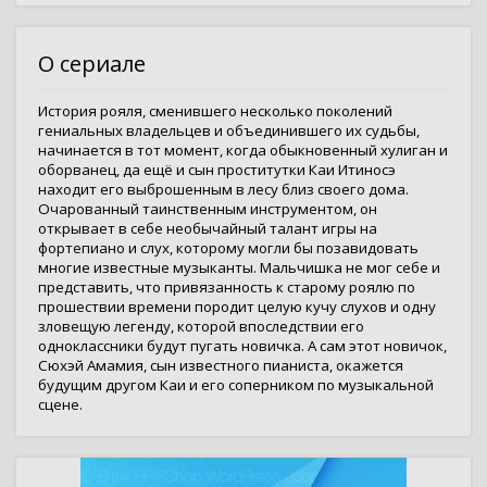
О сериале
История рояля, сменившего несколько поколений
гениальных владельцев и объединившего их судьбы,
начинается в тот момент, когда обыкновенный хулиган и
оборванец, да ещё и сын проститутки Каи Итиносэ
находит его выброшенным в лесу близ своего дома.
Очарованный таинственным инструментом, он
открывает в себе необычайный талант игры на
фортепиано и слух, которому могли бы позавидовать
многие известные музыканты. Мальчишка не мог себе и
представить, что привязанность к старому роялю по
прошествии времени породит целую кучу слухов и одну
зловещую легенду, которой впоследствии его
одноклассники будут пугать новичка. А сам этот новичок,
Сюхэй Амамия, сын известного пианиста, окажется
будущим другом Каи и его соперником по музыкальной
сцене.