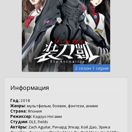
2 сезон 1 серия
Информация
Год:
2018
Жанры:
мультфильм
,
боевик
,
фэнтези
,
аниме
Страна:
Япония
Режиссер:
Кадзуо Ногами
Студии:
DLE
,
Fields
Актёры:
Zach Aguilar
,
Ричард Эпкар
,
Кой Дао
,
Эрика