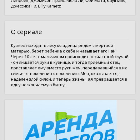
Линдбек
,
Джемисон Прайс
,
Мела Ли
,
Фэй Мата
,
Kayli Mills
,
Джессика Ги
,
Billy Kametz
О сериале
Кузнец находит в лесу младенца рядом с мертвой
матерью, берет ребенка к себе и называет его Гай.
Через 10 лет с мальчиком происходит несчастный случай
- он лишается руки в кузнице, и тогда приемный отец
приставляет ему вместо руки меч, передававшийся в их
семье от поколения к поколению. Меч, оказывается,
наделен злой силой, и теперь жизнь Гая превращается в
одну нескончаемую битву.