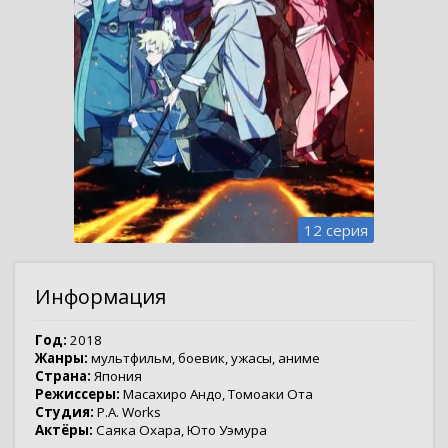
12 серия
Информация
Год:
2018
Жанры:
мультфильм
,
боевик
,
ужасы
,
аниме
Страна:
Япония
Режиссеры:
Масахиро Андо
,
Томоаки Ота
Студия:
P.A. Works
Актёры:
Саяка Охара
,
Юто Уэмура