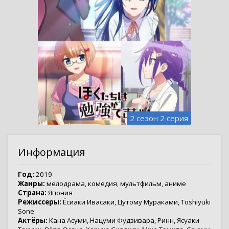
2 сезон 2 серия
Информация
Год:
2019
Жанры:
мелодрама
,
комедия
,
мультфильм
,
аниме
Страна:
Япония
Режиссеры:
Ёсиаки Ивасаки
,
Цутому Мураками
,
Toshiyuki
Sone
Актёры:
Кана Асуми
,
Нацуми Фудзивара
,
Ринн
,
Ясуаки