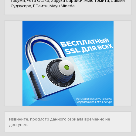
Такуми
,
Рёта Осака
,
Харука Сираиси
,
Мию Томита
,
Саюми
Судзусиро
,
Ё Таити
,
Mayu Mineda
Извините, просмотр данного сериала временно не
доступен.