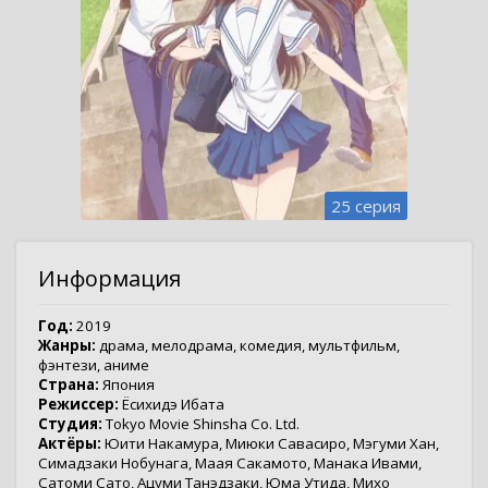
25 серия
Информация
Год:
2019
Жанры:
драма
,
мелодрама
,
комедия
,
мультфильм
,
фэнтези
,
аниме
Страна:
Япония
Режиссер:
Ёсихидэ Ибата
Студия:
Tokyo Movie Shinsha Co. Ltd.
Актёры:
Юити Накамура
,
Миюки Савасиро
,
Мэгуми Хан
,
Симадзаки Нобунага
,
Маая Сакамото
,
Манака Ивами
,
Сатоми Сато
,
Ацуми Танэдзаки
,
Юма Утида
,
Михо