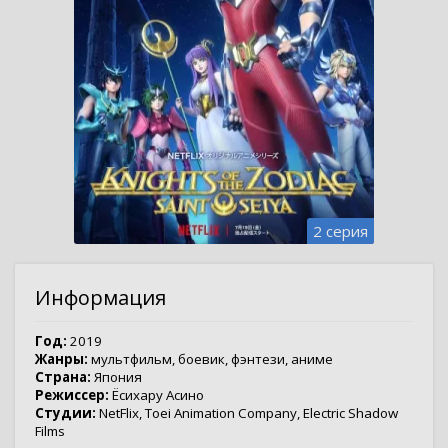
2 серия
Информация
Год:
2019
Жанры:
мультфильм
,
боевик
,
фэнтези
,
аниме
Страна:
Япония
Режиссер:
Ёсихару Асино
Студии:
NetFlix
,
Toei Animation Company
,
Electric Shadow
Films