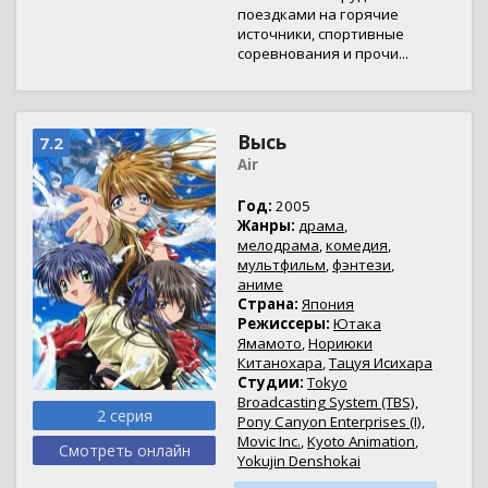
поездками на горячие
источники, спортивные
соревнования и прочи...
Высь
7.2
Air
Год:
2005
Жанры:
драма
,
мелодрама
,
комедия
,
мультфильм
,
фэнтези
,
аниме
Страна:
Япония
Режиссеры:
Ютака
Ямамото
,
Нориюки
Китанохара
,
Тацуя Исихара
Студии:
Tokyo
Broadcasting System (TBS)
,
2 серия
Pony Canyon Enterprises (I)
,
Movic Inc.
,
Kyoto Animation
,
Смотреть онлайн
Yokujin Denshokai