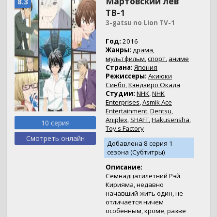
Мартовский лев
8.3
ТВ-1
3-gatsu no Lion TV-1
Год:
2016
Жанры:
драма
,
мультфильм
,
спорт
,
аниме
Страна:
Япония
Режиссеры:
Акиюки
Синбо
,
Кэндзиро Окада
Студии:
NHK
,
NHK
Enterprises
,
Asmik Ace
Entertainment
,
Dentsu
,
Aniplex
,
SHAFT
,
Hakusensha
,
10 серия
Toy's Factory
Смотреть онлайн
Добавлена 8 серия 1
сезона (Субтитры)
Описание:
Семнадцатилетний Рэй
Кирияма, недавно
начавший жить один, не
отличается ничем
особенным, кроме, разве