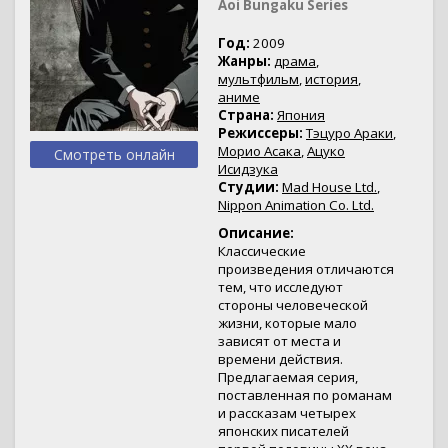
Aoi Bungaku Series
Год:
2009
Жанры:
драма
,
мультфильм
,
история
,
аниме
Страна:
Япония
Режиссеры:
Тэцуро Араки
,
Морио Асака
,
Ацуко
Смотреть онлайн
Исидзука
Студии:
Mad House Ltd.
,
Nippon Animation Co. Ltd.
Описание:
Классические
произведения отличаются
тем, что исследуют
стороны человеческой
жизни, которые мало
зависят от места и
времени действия.
Предлагаемая серия,
поставленная по романам
и рассказам четырех
японских писателей