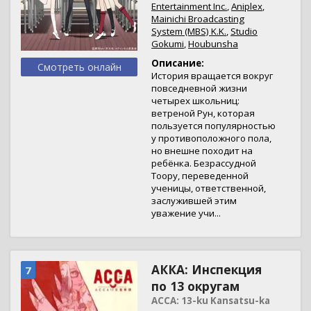
Entertainment Inc.
,
Aniplex
,
Mainichi Broadcasting
System (MBS) K.K.
,
Studio
Gokumi
,
Houbunsha
Описание:
Смотреть онлайн
История вращается вокруг
повседневной жизни
четырех школьниц:
ветреной Рун, которая
пользуется популярностью
у противоположного пола,
но внешне походит на
ребёнка. Безрассудной
Тоору, переведенной
ученицы, ответственной,
заслужившей этим
уважение учи...
АККА: Инспекция
7
по 13 округам
ACCA: 13-ku Kansatsu-ka