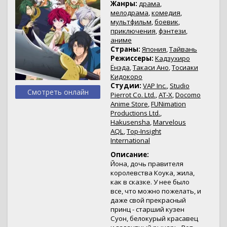
Жанры:
драма
,
мелодрама
,
комедия
,
мультфильм
,
боевик
,
приключения
,
фэнтези
,
аниме
Страны:
Япония
,
Тайвань
Режиссеры:
Кадзухиро
Ёнэда
,
Такаси Ано
,
Тосиаки
Кидокоро
Студии:
VAP Inc.
,
Studio
Смотреть онлайн
Pierrot Co. Ltd.
,
AT-X
,
Docomo
Anime Store
,
FUNimation
Productions Ltd.
,
Hakusensha
,
Marvelous
AQL
,
Top-Insight
International
Описание:
Йона, дочь правителя
королевства Коука, жила,
как в сказке. У нее было
все, что можно пожелать, и
даже свой прекрасный
принц - старший кузен
Суон, белокурый красавец