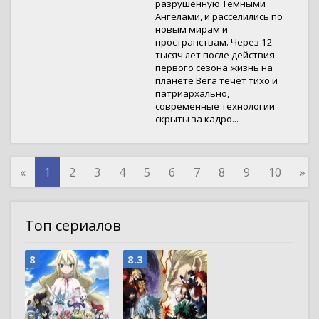
разрушенную Темными
Ангелами, и расселились по
новым мирам и
пространствам. Через 12
тысяч лет после действия
первого сезона жизнь на
планете Вега течет тихо и
патриархально,
современные технологии
скрыты за кадро...
«
1
2
3
4
5
6
7
8
9
10
»
Топ сериалов
8
8.3