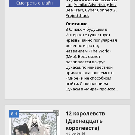
Смотреть онлайн
Ltd.
,
Yomiko Advertising Inc.
,
Bee Train
,
Cyber Connect 2
,
Project .hack
Описание:
В близком будущем в
Интернете существует
чрезвычайно популярная
ролевая игра под
названием «The World»
(Мир). Весь сюжет
развивается вокруг
Цукасы, по неизвестной
причине оказавшемся в
«Мире» и не способном
выйти. С появлением
Цукасы в «Мире» происхо...
12 королевств
8.1
(Двенадцать
королевств)
12 kokuki