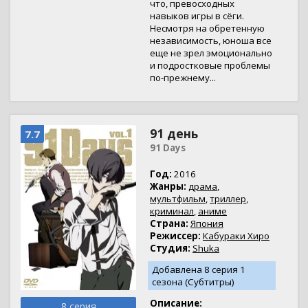
что, превосходных
навыков игры в сёги.
Несмотря на обретенную
независимость, юноша все
еще не зрел эмоционально
и подростковые проблемы
по-прежнему...
91 день
7.7
91 Days
Год:
2016
Жанры:
драма
,
мультфильм
,
триллер
,
криминал
,
аниме
Страна:
Япония
Режиссер:
Кабураки Хиро
Студия:
Shuka
Добавлена 8 серия 1
сезона (Субтитры)
Описание:
8 серия