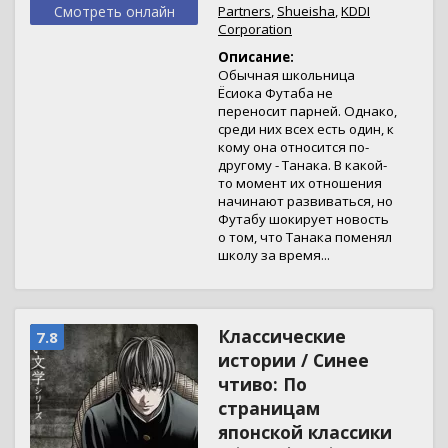
Смотреть онлайн
Partners
,
Shueisha
,
KDDI
Corporation
Описание:
Обычная школьница
Ёсиока Футаба не
переносит парней. Однако,
среди них всех есть один, к
кому она относится по-
другому - Танака. В какой-
то момент их отношения
начинают развиваться, но
Футабу шокирует новость
о том, что Танака поменял
школу за время...
Классические
7.8
истории / Синее
чтиво: По
страницам
японской классики