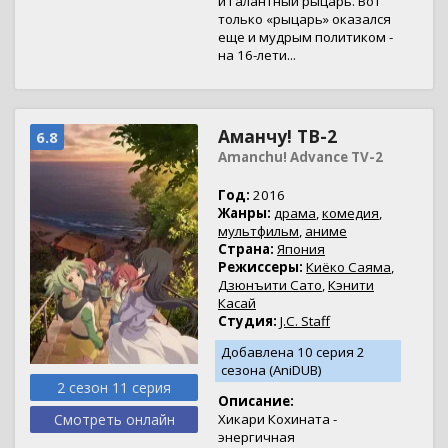
и галантный рыцарь. Вот
только «рыцарь» оказался
еще и мудрым политиком -
на 16-лети...
Аманчу! ТВ-2
6.8
Amanchu! Advance TV-2
Год:
2016
Жанры:
драма
,
комедия
,
мультфильм
,
аниме
Страна:
Япония
Режиссеры:
Киёко Саяма
,
Дзюнъити Сато
,
Кэнити
Касай
Студия:
J.C. Staff
Добавлена 10 серия 2
сезона (AniDUB)
2 сезон 11 серия
Описание:
Смотреть онлайн
Хикари Кохината -
энергичная