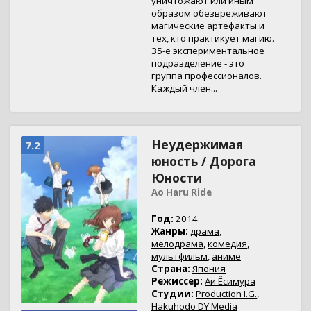
уничтожают или иным
образом обезвреживают
магические артефакты и
тех, кто практикует магию.
35-е экспериментальное
подразделение - это
группа профессионалов.
Каждый член...
Неудержимая
7.2
юность / Дорога
Юности
Ao Haru Ride
Год:
2014
Жанры:
драма
,
мелодрама
,
комедия
,
мультфильм
,
аниме
Страна:
Япония
Режиссер:
Аи Ёсимура
Студии:
Production I.G.
,
Hakuhodo DY Media