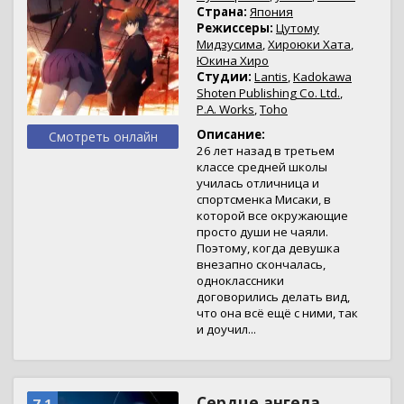
Страна:
Япония
Режиссеры:
Цутому
Мидзусима
,
Хироюки Хата
,
Юкина Хиро
Студии:
Lantis
,
Kadokawa
Shoten Publishing Co. Ltd.
,
P.A. Works
,
Toho
Описание:
Смотреть онлайн
26 лет назад в третьем
классе средней школы
училась отличница и
спортсменка Мисаки, в
которой все окружающие
просто души не чаяли.
Поэтому, когда девушка
внезапно скончалась,
одноклассники
договорились делать вид,
что она всё ещё с ними, так
и доучил...
Сердце ангела
7.1