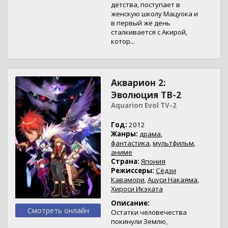
детства, поступает в
женскую школу Мацуока и
в первый же день
сталкивается с Акирой,
котор...
Акварион 2:
Эволюция ТВ-2
Aquarion Evol TV-2
Год:
2012
Жанры:
драма
,
фантастика
,
мультфильм
,
аниме
Страна:
Япония
Режиссеры:
Сёдзи
Кавамори
,
Ацуси Накаяма
,
Хироси Икэхата
Описание:
Смотреть онлайн
Остатки человечества
покинули Землю,