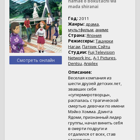
namae o bokutachi wa
mada shiranai
Год:
2011
Жанры:
драма
,
мультфильм
,
аниме
Страна:
Япония
Режиссеры:
Тацуюки
Нагаи
,
Патрик Сэйтц
Студии:
Fuji Television
Network Inc.
,
A-1 Pictures
,
Смотреть онлайн
Dentsu
,
Aniplex
Описание:
Веселая компания из
шести друзей детских лет,
звавших себя
«супермиротворцы»,
распалась с трагической
смертью девочки по имени
Мэйко Хомма. Дзинта
Ядоми, признанный лидер
группы, начал винить себя
в смерти подруги и
отдалился от всех, став
классическ...