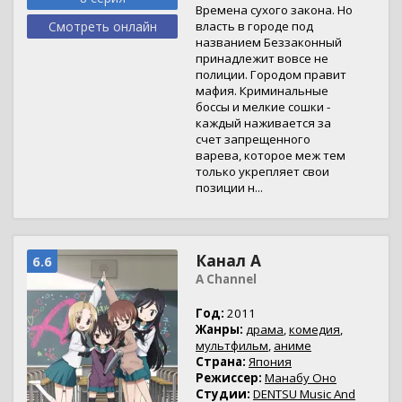
Времена сухого закона. Но
Смотреть онлайн
власть в городе под
названием Беззаконный
принадлежит вовсе не
полиции. Городом правит
мафия. Криминальные
боссы и мелкие сошки -
каждый наживается за
счет запрещенного
варева, которое меж тем
только укрепляет свои
позиции н...
Канал А
6.6
A Channel
Год:
2011
Жанры:
драма
,
комедия
,
мультфильм
,
аниме
Страна:
Япония
Режиссер:
Манабу Оно
Студии:
DENTSU Music And