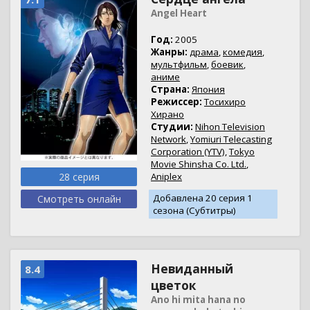
Angel Heart
Год:
2005
Жанры:
драма
,
комедия
,
мультфильм
,
боевик
,
аниме
Страна:
Япония
Режиссер:
Тосихиро
Хирано
Студии:
Nihon Television
Network
,
Yomiuri Telecasting
Corporation (YTV)
,
Tokyo
Movie Shinsha Co. Ltd.
,
28 серия
Aniplex
Добавлена 20 серия 1
Смотреть онлайн
сезона (Субтитры)
Невиданный
8.4
цветок
Ano hi mita hana no