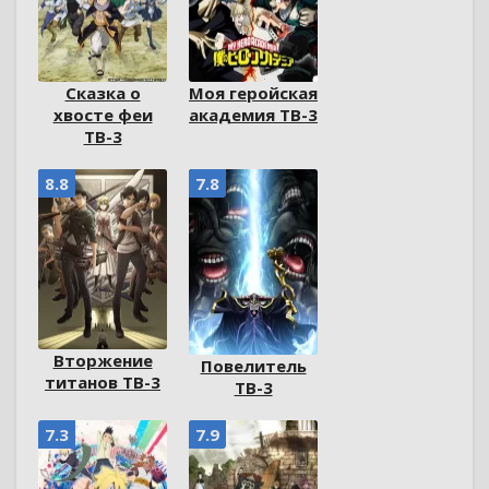
Сказка о
Моя геройская
хвосте феи
академия ТВ-3
ТВ-3
8.8
7.8
Вторжение
Повелитель
титанов ТВ-3
ТВ-3
7.3
7.9