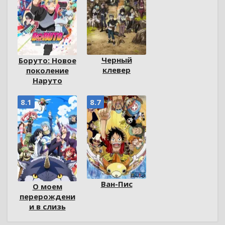
Черный
Боруто: Новое
клевер
поколение
Наруто
8.1
8.7
Ван-Пис
О моем
перерождени
и в слизь