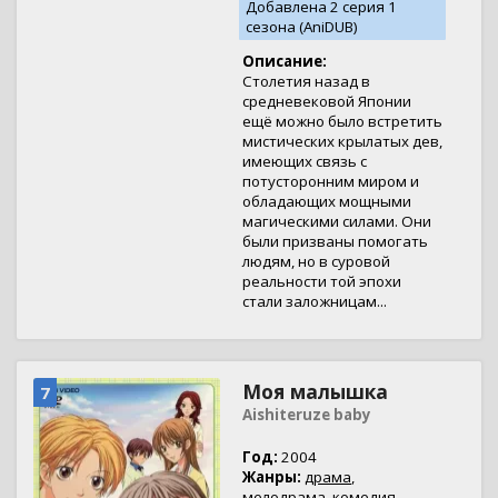
Добавлена 2 серия 1
сезона (AniDUB)
Описание:
Столетия назад в
средневековой Японии
ещё можно было встретить
мистических крылатых дев,
имеющих связь с
потусторонним миром и
обладающих мощными
магическими силами. Они
были призваны помогать
людям, но в суровой
реальности той эпохи
стали заложницам...
Моя малышка
7
Aishiteruze baby
Год:
2004
Жанры:
драма
,
мелодрама
,
комедия
,