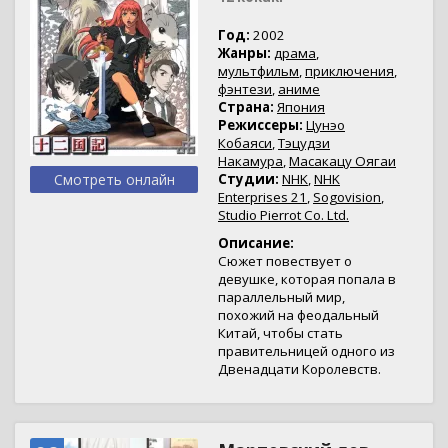
Год:
2002
Жанры:
драма
,
мультфильм
,
приключения
,
фэнтези
,
аниме
Страна:
Япония
Режиссеры:
Цунэо
Кобаяси
,
Тэцудзи
Накамура
,
Масакацу Оягаи
Смотреть онлайн
Студии:
NHK
,
NHK
Enterprises 21
,
Sogovision
,
Studio Pierrot Co. Ltd.
Описание:
Сюжет повествует о
девушке, которая попала в
параллельный мир,
похожий на феодальный
Китай, чтобы стать
правительницей одного из
Двенадцати Королевств.