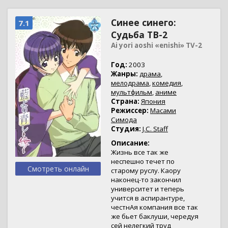
Синее синего:
7.1
Судьба ТВ-2
Ai yori aoshi «enishi» TV-2
Год:
2003
Жанры:
драма
,
мелодрама
,
комедия
,
мультфильм
,
аниме
Страна:
Япония
Режиссер:
Масами
Симода
Студия:
J.C. Staff
Описание:
Жизнь все так же
неспешно течет по
Смотреть онлайн
старому руслу. Каору
наконец-то закончил
университет и теперь
учится в аспирантуре,
честнАя компания все так
же бьет баклуши, чередуя
сей нелегкий труд