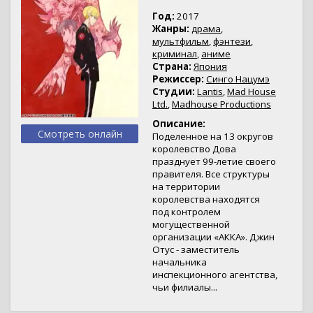
Год:
2017
Жанры:
драма
,
мультфильм
,
фэнтези
,
криминал
,
аниме
Страна:
Япония
Режиссер:
Синго Нацумэ
Студии:
Lantis
,
Mad House
Ltd.
,
Madhouse Productions
Описание:
Смотреть онлайн
Поделенное на 13 округов
королевство Дова
празднует 99-летие своего
правителя. Все структуры
на территории
королевства находятся
под контролем
могущественной
организации «АККА». Джин
Отус - заместитель
начальника
инспекционного агентства,
чьи филиалы...