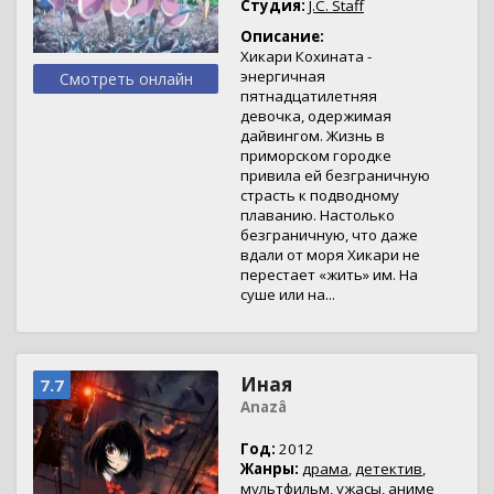
Студия:
J.C. Staff
Описание:
Хикари Кохината -
энергичная
Смотреть онлайн
пятнадцатилетняя
девочка, одержимая
дайвингом. Жизнь в
приморском городке
привила ей безграничную
страсть к подводному
плаванию. Настолько
безграничную, что даже
вдали от моря Хикари не
перестает «жить» им. На
суше или на...
Иная
7.7
Anazâ
Год:
2012
Жанры:
драма
,
детектив
,
мультфильм
,
ужасы
,
аниме