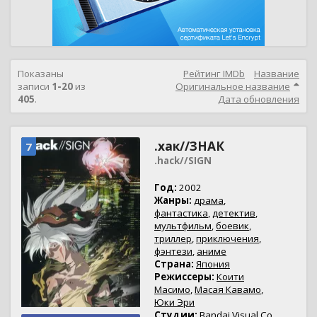
Показаны
Рейтинг IMDb
Название
записи
1-20
из
Оригинальное название
405
.
Дата обновления
.хак//ЗНАК
7
.hack//SIGN
Год:
2002
Жанры:
драма
,
фантастика
,
детектив
,
мультфильм
,
боевик
,
триллер
,
приключения
,
фэнтези
,
аниме
Страна:
Япония
Режиссеры:
Коити
Масимо
,
Масая Кавамо
,
Юки Эри
Студии:
Bandai Visual Co.