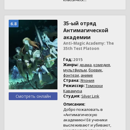
35-ый отряд
6.8
Антимагической
академии
Anti-Magic Academy: The
35th Test Platoon
Год:
2015
Жанры:
драма
,
комедия
,
мультфильм
,
боевик
,
фэнтези
,
аниме
Страна:
Япония
Режиссер:
Томоюки
Кавамура
Смотреть онлайн
Студия:
Silver Link
Описание:
Добро пожаловать в
«Антимагическую
академию»! Её ученики
выслеживают и убивают,