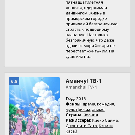
пятнадцатилетняя
девочка, одержимая
дайвингом. Жизнь в
приморском городке
привила ей безграничную
страсть к подводному
плаванию. Настолько
безграничную, что даже
вдали от моря Хикари не
перестает «жить» им. На
суше или на...
Аманчу! ТВ-1
6.8
Amanchu! TV-1
Год:
2016
Жанры:
драма
,
комедия
,
мультфильм
,
аниме
Страна:
Япония
Режиссеры:
Киёко Саяма
,
Дзюнъити Сато
,
Кэнити
Касай