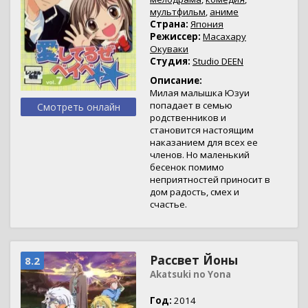
мультфильм
,
аниме
Страна:
Япония
Режиссер:
Масахару
Окуваки
Студия:
Studio DEEN
Описание:
Милая малышка Юзуи
попадает в семью
Смотреть онлайн
родственников и
становится настоящим
наказанием для всех ее
членов. Но маленький
бесенок помимо
неприятностей приносит в
дом радость, смех и
счастье.
Рассвет Йоны
8.2
Akatsuki no Yona
Год:
2014