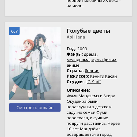
первой половины XX века -
не искл...
Голубые цветы
6.7
Aoi Hana
Год:
2009
Жанры:
драма
,
мелодрама
,
мультфильм
,
аниме
Страна:
Япония
Режиссер:
Кэнити Касай
Студия:
J.C. Staff
Описание:
Фуми Мандзёмэ и Акира
Окудайра были
неразлучны в детском
Смотреть онлайн
саду, но семья Фуми
переехала, и лучшие
подруги расстались. Через
10 лет Мандзёмэ
возвращается в город