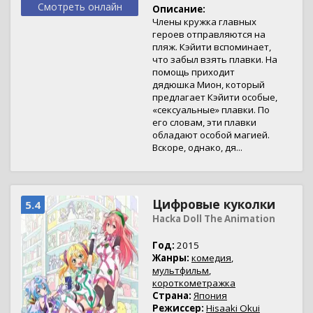
Смотреть онлайн
Описание:
Члены кружка главных
героев отправляются на
пляж. Кэйити вспоминает,
что забыл взять плавки. На
помощь приходит
дядюшка Мион, который
предлагает Кэйити особые,
«сексуальные» плавки. По
его словам, эти плавки
обладают особой магией.
Вскоре, однако, дя...
Цифровые куколки
5.4
Hacka Doll The Animation
Год:
2015
Жанры:
комедия
,
мультфильм
,
короткометражка
Страна:
Япония
Режиссер:
Hisaaki Okui