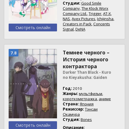
Студии:
Good Smile
Company
,
The Klock Worx
Company Ltd.
,
Trigger
,
AT-X
,
NAS
,
Avex Pictures
,
Ichijinsha
,
Creators in Pack
,
Concents
Смотреть онлайн
Signal
,
DeNA
Темнее черного –
7.8
История черного
контрактора
Darker Than Black - Kuro
no Kieyakusha: Gaiden
Год:
2010
Жанры:
мультфильм
,
короткометражка
,
аниме
Страна:
Япония
Режиссер:
Тэнсаи
Окамура
Студия:
Bones
Смотреть онлайн
Описание: