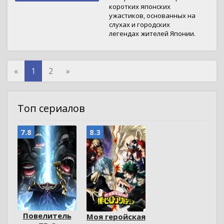
коротких японских
ужастиков, основанных на
слухах и городских
легендах жителей Японии.
«
1
2
»
Топ сериалов
7.8
8.3
Повелитель
Моя геройская