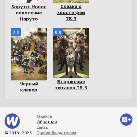
Сказка о
Боруто: Новое
хвосте феи
поколение
ТВ-3
Наруто
7.9
8.8
Вторжение
Черный
титанов ТВ-3
клевер
О сайте
Обратная
связь
© 2018 - 2026
Правообладателям