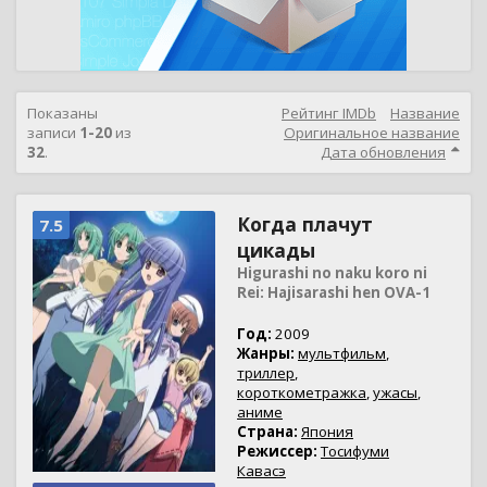
Показаны
Рейтинг IMDb
Название
записи
1-20
из
Оригинальное название
32
.
Дата обновления
Когда плачут
7.5
цикады
Higurashi no naku koro ni
Rei: Hajisarashi hen OVA-1
Год:
2009
Жанры:
мультфильм
,
триллер
,
короткометражка
,
ужасы
,
аниме
Страна:
Япония
Режиссер:
Тосифуми
Кавасэ