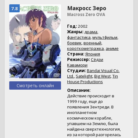
Макросс Зеро
7.8
Macross Zero OVA
Год:
2002
Жанры:
драма
,
фантастика
,
мультфильм
,
боевик
,
военный
,
короткометражка
,
аниме
Страна:
Япония
Режиссер:
Сёдзи
Кавамори
Студии:
Bandai Visual Co.
Ltd.
,
Satelight
,
Big West
,
Tin
House Productions
Смотреть онлайн
Описание:
Действие происходит в
1999 году, еще до
появления Зентреди. В
инопланетном
космическом корабле,
упавшем на Землю, была
найдена сверхтехнология,
из за которой разгорелась