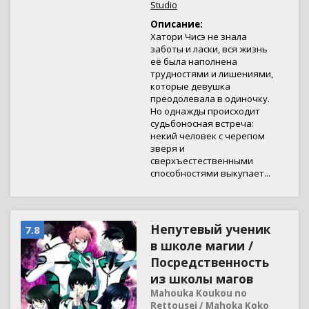
Studio
Описание:
Хатори Чисэ не знала
заботы и ласки, вся жизнь
её была наполнена
трудностями и лишениями,
которые девушка
преодолевала в одиночку.
Но однажды происходит
судьбоносная встреча:
некий человек с черепом
зверя и
сверхъестественными
способностями выкупает...
Непутевый ученик
7.8
в школе магии /
Посредственность
из школы магов
Mahouka Koukou no
Rettousei / Mahoka Koko