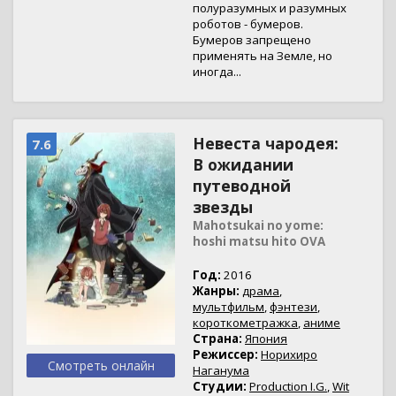
полуразумных и разумных
роботов - бумеров.
Бумеров запрещено
применять на Земле, но
иногда...
Невеста чародея:
7.6
В ожидании
путеводной
звезды
Mahotsukai no yome:
hoshi matsu hito OVA
Год:
2016
Жанры:
драма
,
мультфильм
,
фэнтези
,
короткометражка
,
аниме
Страна:
Япония
Режиссер:
Норихиро
Смотреть онлайн
Наганума
Студии:
Production I.G.
,
Wit