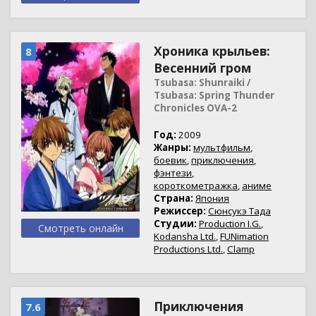
Хроника крыльев:
8
Весенний гром
Tsubasa: Shunraiki /
Tsubasa: Spring Thunder
Chronicles OVA-2
Год:
2009
Жанры:
мультфильм
,
боевик
,
приключения
,
фэнтези
,
короткометражка
,
аниме
Страна:
Япония
Режиссер:
Сюнсукэ Тада
Студии:
Production I.G.
,
Смотреть онлайн
Kodansha Ltd.
,
FUNimation
Productions Ltd.
,
Clamp
Приключения
7.6