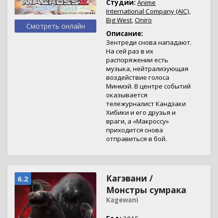
Студии:
Anime
International Company (AIC)
,
Big West
,
Oniro
Смотреть онлайн
Описание:
Зентреди снова нападают.
На сей раз в их
распоряжении есть
музыка, нейтрализующая
воздействие голоса
Минмэй. В центре событий
оказывается
тележурналист Кандзаки
Хибики и его друзья и
враги, а «Макроссу»
приходится снова
отправиться в бой.
Кагэвани /
6.2
Монстры сумрака
Kagewani