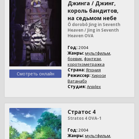
Джинга / Джинг,
король бандитов,
на седьмом небе
Ô dorobô Jing in Seventh
Heaven / Jing in Seventh
Heaven OVA
Год:
2004
Жанры:
мультфильм
,
боевик
,
фэнтези
,
короткометражка
Страна:
Япония
Смотреть онлайн
Режиссер:
Хироси
Ватанабэ
Студия:
Aniplex
Стратос 4
Stratos 4 OVA-1
Год:
2004
Жанры:
мультфильм
,