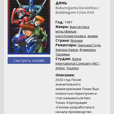
день
Baburugamu kuraishisu /
Bubblegum Crisis OVA
Год:
1987
Жанры:
фантастика
,
мультфильм
,
короткометражка
,
аниме
Страна:
Япония
Режиссеры:
Хироаки Года
,
Хироки Хаяси
,
Фумихико
Такаяма
Студии:
Anime
Смотреть онлайн
International Company (AIC)
,
Artmic
,
Youmex
Описание:
2032 год. После
значительного
землетрясения Токио был
полностью перестроен и
стал называться Нео-
Токио. Корпорация
«Геном» разработала и
начала производство