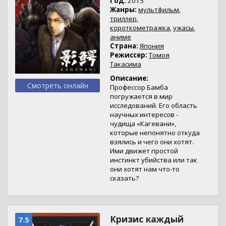
Год:
2015
Жанры:
мультфильм
,
триллер
,
короткометражка
,
ужасы
,
аниме
Страна:
Япония
Режиссер:
Томоя
Такасима
Описание:
Смотреть онлайн
Профессор Бамба
погружается в мир
исследований. Его область
научных интересов -
чудища «Кагевани»,
которые непонятно откуда
взялись и чего они хотят.
Ими движет простой
инстинкт убийства или так
они хотят нам что-то
сказать?
Кризис каждый
7.5