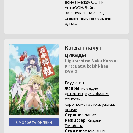
война между ООН и
АнтиООН. Война
затянулась на 8 лет,
старые пилоты умирали
одни...
Когда плачут
цикады
Higurashi no Naku Koro ni
Kira: Batsukoishi-hen
OVA-2
Год:
2011
Жанры:
комедия
,
детектив
,
мультфильм
,
фэнтези
,
короткометражка
,
ужасы
,
аниме
Страна:
Япония
Режиссер:
Хидеки
Смотреть онлайн
Тачибана
Студия:
Studio DEEN