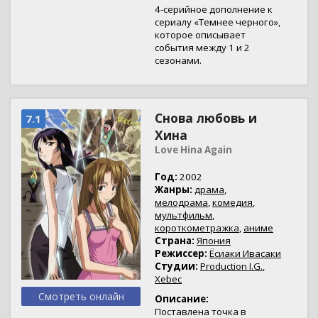
4-серийное дополнение к
сериалу «Темнее черного»,
которое описывает
события между 1 и 2
сезонами.
Снова любовь и
7.1
Хина
Love Hina Again
Год:
2002
Жанры:
драма
,
мелодрама
,
комедия
,
мультфильм
,
короткометражка
,
аниме
Страна:
Япония
Режиссер:
Ёсиаки Ивасаки
Студии:
Production I.G.
,
Xebec
Смотреть онлайн
Описание:
Поставлена точка в