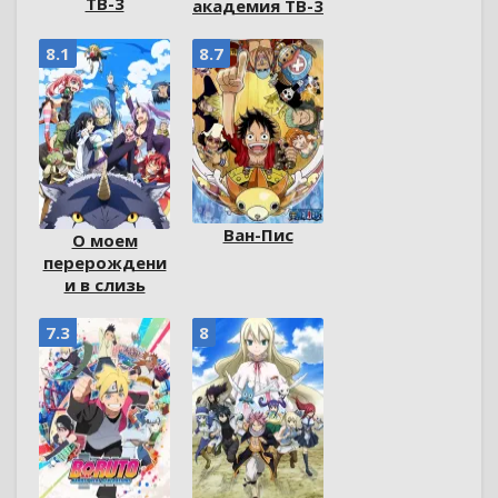
ТВ-3
академия ТВ-3
8.1
8.7
Ван-Пис
О моем
перерождени
и в слизь
7.3
8