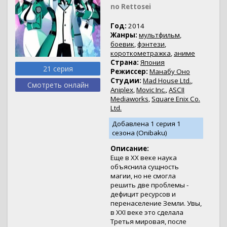
no Rettosei
Год:
2014
Жанры:
мультфильм
,
боевик
,
фэнтези
,
короткометражка
,
аниме
Страна:
Япония
21 серия
Режиссер:
Манабу Оно
Студии:
Mad House Ltd.
,
Смотреть онлайн
Aniplex
,
Movic Inc.
,
ASCII
Mediaworks
,
Square Enix Co.
Ltd.
Добавлена 1 серия 1
сезона (Onibaku)
Описание:
Еще в XX веке наука
объяснила сущность
магии, но не смогла
решить две проблемы -
дефицит ресурсов и
перенаселение Земли. Увы,
в XXI веке это сделала
Третья мировая, после