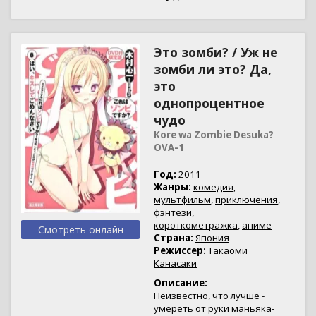
Это зомби? / Уж не
зомби ли это? Да,
это
однопроцентное
чудо
Kore wa Zombie Desuka?
OVA-1
Год:
2011
Жанры:
комедия
,
мультфильм
,
приключения
,
фэнтези
,
короткометражка
,
аниме
Смотреть онлайн
Страна:
Япония
Режиссер:
Такаоми
Канасаки
Описание:
Неизвестно, что лучше -
умереть от руки маньяка-