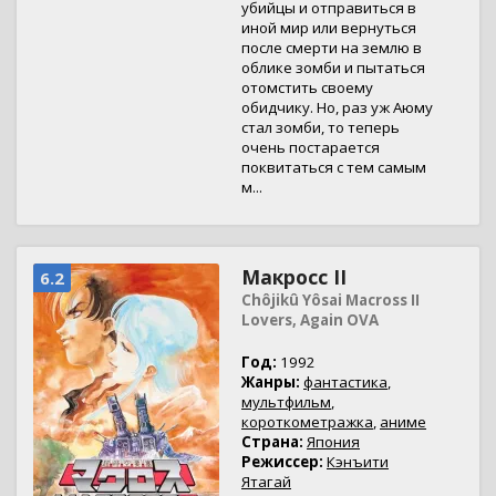
убийцы и отправиться в
иной мир или вернуться
после смерти на землю в
облике зомби и пытаться
отомстить своему
обидчику. Но, раз уж Аюму
стал зомби, то теперь
очень постарается
поквитаться с тем самым
м...
Макросс II
6.2
Chôjikû Yôsai Macross II
Lovers, Again OVA
Год:
1992
Жанры:
фантастика
,
мультфильм
,
короткометражка
,
аниме
Страна:
Япония
Режиссер:
Кэнъити
Ятагай