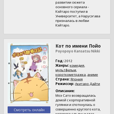
развитии сюжета
основного сериала -
Кэйтаро поступил в
Университет, а Нарусэгава
призналась в любви
Кэйтаро.
Кот по имени Пойо
Poyopoyo Kansatsu Nikki
Год:
2012
Жанры:
комедия
,
мультфильм
,
короткометражка
,
аниме
Страна:
Япония
Режиссер:
Акитаро Дайти
Описание:
Моэ Сато возвращалась
домой с корпоративной
гулянки и споткнулась о
совершенно круглого кота,
Смотреть онлайн
которого с пьяных глаз