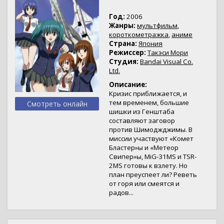
Год:
2006
Жанры:
мультфильм
,
короткометражка
,
аниме
Страна:
Япония
Режиссер:
Такэси Мори
Студия:
Bandai Visual Co.
Ltd.
Описание:
Кризис приближается, и
тем временем, большие
Смотреть онлайн
шишки из Генштаба
составляют заговор
против Шимоджджимы. В
миссии участвуют «Комет
Бластер»ы и «Метеор
Свипер»ы, MiG-31MS и TSR-
2MS готовы к взлету. Но
план преуспеет ли? Реветь
от горя или смеятся и
радов...