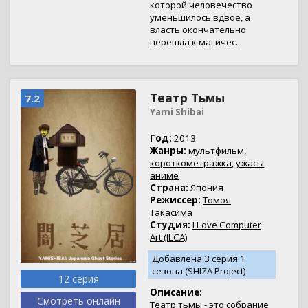
которой человечество
уменьшилось вдвое, а
власть окончательно
перешла к магичес...
Театр Тьмы
7.2
Yami Shibai
Год:
2013
Жанры:
мультфильм
,
короткометражка
,
ужасы
,
аниме
Страна:
Япония
Режиссер:
Томоя
Такасима
Студия:
I Love Computer
Art (ILCA)
Добавлена 3 серия 1
сезона (SHIZA Project)
12 серия
Описание:
Смотреть онлайн
Театр тьмы - это собрание