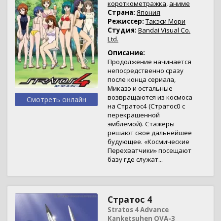
короткометражка
,
аниме
Страна:
Япония
Режиссер:
Такэси Мори
Студия:
Bandai Visual Co.
Ltd.
Описание:
Продолжение начинается
непосредственно сразу
после конца сериала,
Миказэ и остальные
возвращаются из космоса
Смотреть онлайн
на Стратос4 (Стратос0 с
перекрашенной
эмблемой). Стажеры
решают свое дальнейшее
будующее. «Космические
Перехватчики» посещают
базу где служат...
Стратос 4
Stratos 4 Advance
Kanketsuhen OVA-3