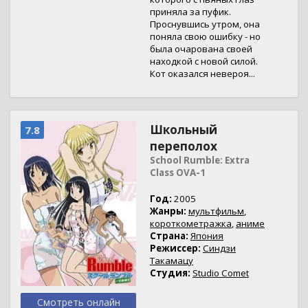
приняла за пуфик.
Проснувшись утром, она
поняла свою ошибку - но
была очарована своей
находкой с новой силой.
Кот оказался невероя...
Школьный
7.8
переполох
School Rumble: Extra
Class OVA-1
Год:
2005
Жанры:
мультфильм
,
короткометражка
,
аниме
Страна:
Япония
Режиссер:
Синдзи
Такамацу
Студия:
Studio Comet
Смотреть онлайн