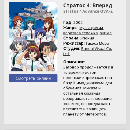
Стратос 4: Вперед
Stratos 4 Advance OVA-2
Год:
2005
Жанры:
мультфильм
,
короткометражка
,
аниме
Страна:
Япония
Режиссер:
Такэси Мори
Студия:
Bandai Visual Co.
Ltd.
Описание:
Заговор продолжается и в
то время, как три
новенькие приезжают на
Смотреть онлайн
базу Шимоджиджима для
обучения, Миказе и
остальная команда
возвращаются, провалив
экзамен, но продолжают
веселится и защищать
планету от Метеритов.