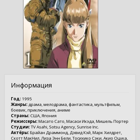
Информация
Год:
1995
Жанры:
драма
,
мелодрама
,
фантастика
,
мультфильм
,
боевик
,
приключения
,
аниме
Страны:
США
,
Япония
Режиссеры:
Масато Сато
,
Масаси Икэда
,
Мишель Портер
Студии:
TV Asahi
,
Sotsu Agency
,
Sunrise Inc.
Актёры:
Брайан Драммонд
,
Дэвид Кэй
,
Марк Хилдрет
,
Скотт МакНил
,
Лиза Энн Бели
,
Тосихико Сэки
,
Акио Оцука
,