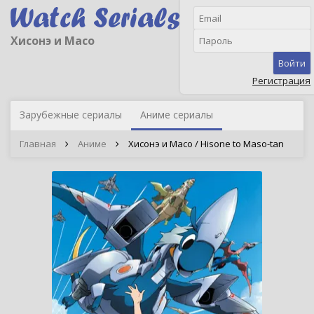
Хисонэ и Масо
Войти
Регистрация
Зарубежные сериалы
Аниме сериалы
Главная
Аниме
Хисонэ и Масо / Hisone to Maso-tan