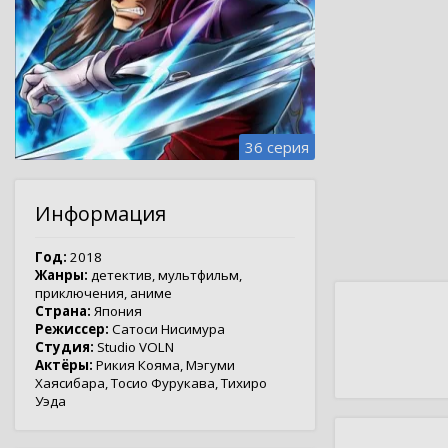
36 серия
Информация
Год:
2018
Жанры:
детектив
,
мультфильм
,
приключения
,
аниме
Страна:
Япония
Режиссер:
Сатоси Нисимура
Студия:
Studio VOLN
Актёры:
Рикия Кояма
,
Мэгуми
Хаясибара
,
Тосио Фурукава
,
Тихиро
Уэда