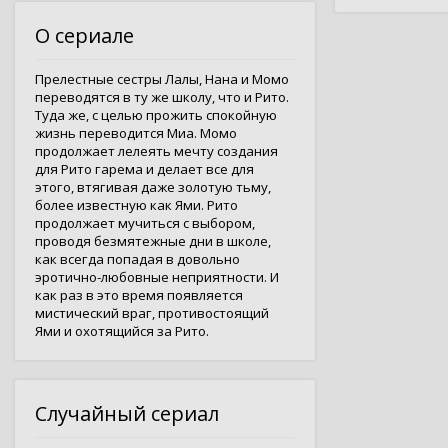
О сериале
Прелестные сестры Лалы, Нана и Момо
переводятся в ту же школу, что и Рито.
Туда же, с целью прожить спокойную
жизнь переводится Миа. Момо
продолжает лелеять мечту создания
для Рито гарема и делает все для
этого, втягивая даже золотую тьму,
более известную как Ями. Рито
продолжает мучиться с выбором,
проводя безмятежные дни в школе,
как всегда попадая в довольно
эротично-любовные неприятности. И
как раз в это время появляется
мистический враг, противостоящий
Ями и охотящийся за Рито.
Случайный сериал