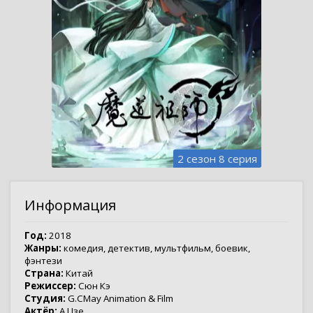
2 сезон 8 серия
Информация
Год:
2018
Жанры:
комедия
,
детектив
,
мультфильм
,
боевик
,
фэнтези
Страна:
Китай
Режиссер:
Сюн Кэ
Студия:
G.CMay Animation & Film
Актёр:
А Цзе