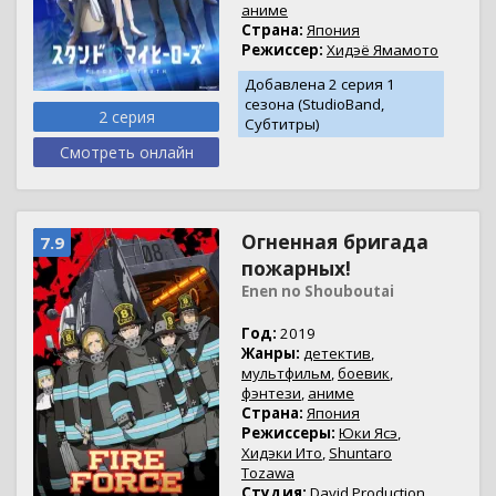
аниме
Страна:
Япония
Режиссер:
Хидэё Ямамото
Добавлена 2 серия 1
сезона (StudioBand,
2 серия
Субтитры)
Смотреть онлайн
Огненная бригада
7.9
пожарных!
Enen no Shouboutai
Год:
2019
Жанры:
детектив
,
мультфильм
,
боевик
,
фэнтези
,
аниме
Страна:
Япония
Режиссеры:
Юки Ясэ
,
Хидэки Ито
,
Shuntaro
Tozawa
Студия:
David Production