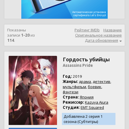
Показаны
Рейтинг IMDb
Название
записи
1-20
из
Оригинальное название
114
.
Дата обновления
Гордость убийцы
Assassins Pride
Год:
2019
Жанры:
драма
,
детектив
,
мультфильм
,
боевик
,
фэнтези
Страна:
Япония
Режиссер:
Kazuya Aiura
Студия:
EMT Squared
Добавлена 2 серия 1
сезона (Субтитры)