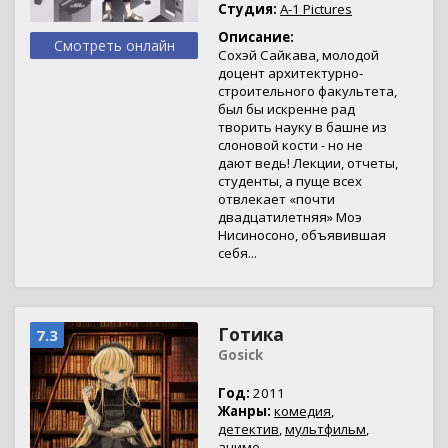
Студия:
A-1 Pictures
Описание:
Смотреть онлайн
Сохэй Сайкава, молодой
доцент архитектурно-
строительного факультета,
был бы искренне рад
творить науку в башне из
слоновой кости - но не
дают ведь! Лекции, отчеты,
студенты, а пуще всех
отвлекает «почти
двадцатилетняя» Моэ
Нисиносоно, объявившая
себя...
Готика
7.3
Gosick
Год:
2011
Жанры:
комедия
,
детектив
,
мультфильм
,
аниме