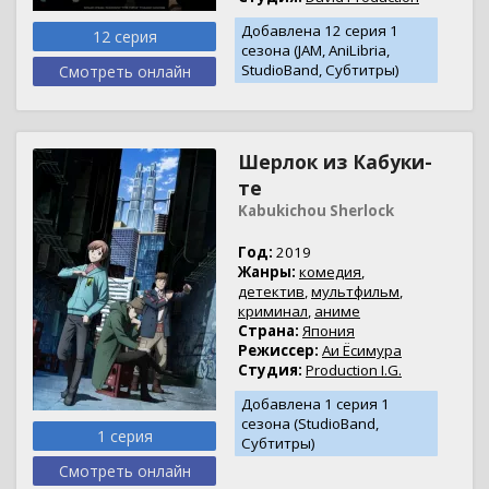
Добавлена 12 серия 1
12 серия
сезона (JAM, AniLibria,
StudioBand, Субтитры)
Смотреть онлайн
Шерлок из Кабуки-
те
Kabukichou Sherlock
Год:
2019
Жанры:
комедия
,
детектив
,
мультфильм
,
криминал
,
аниме
Страна:
Япония
Режиссер:
Аи Ёсимура
Студия:
Production I.G.
Добавлена 1 серия 1
сезона (StudioBand,
1 серия
Субтитры)
Смотреть онлайн