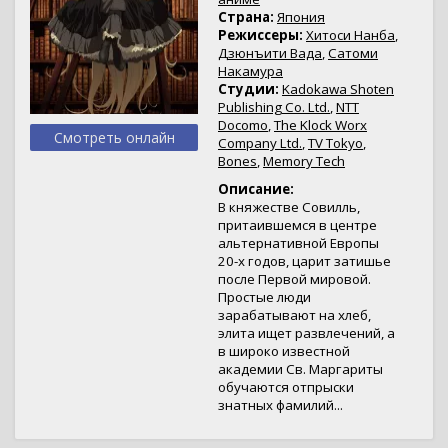
Страна:
Япония
Режиссеры:
Хитоси Нанба
,
Дзюнъити Вада
,
Сатоми
Накамура
Студии:
Kadokawa Shoten
Publishing Co. Ltd.
,
NTT
Docomo
,
The Klock Worx
Смотреть онлайн
Company Ltd.
,
TV Tokyo
,
Bones
,
Memory Tech
Описание:
В княжестве Совилль,
притаившемся в центре
альтернативной Европы
20-х годов, царит затишье
после Первой мировой.
Простые люди
зарабатывают на хлеб,
элита ищет развлечений, а
в широко известной
академии Св. Маргариты
обучаются отпрыски
знатных фамилий...