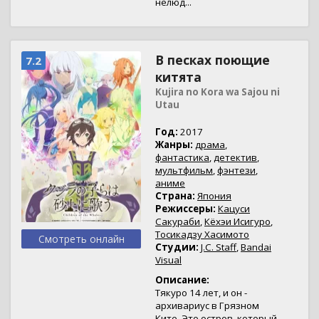
нелюд...
В песках поющие
7.2
китята
Kujira no Kora wa Sajou ni
Utau
Год:
2017
Жанры:
драма
,
фантастика
,
детектив
,
мультфильм
,
фэнтези
,
аниме
Страна:
Япония
Режиссеры:
Кацуси
Сакураби
,
Кёхэи Исигуро
,
Тосикадзу Хасимото
Смотреть онлайн
Студии:
J.C. Staff
,
Bandai
Visual
Описание:
Тякуро 14 лет, и он -
архивариус в Грязном
Ките. Это остров, который