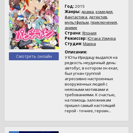
Год:
2015
Жанры:
драма
,
комедия
,
фантастика
,
детектив
,
мультфильм
,
приключения
,
аниме
Страна:
Япония
Режиссер:
Ютака Уэмура
Студия:
Mappa
Описание:
Смотреть онлайн
У Юты Иридацу выдался на
редкость неудачный день:
автобус, в котором он ехал,
был угнан группой
агрессивно настроенных
вооруженных людей с
неясными мотивами и
требованиями. К счастью,
на помощь заложникам
пришел самый настоящий
герой - точнее, героин...