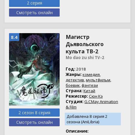
2 серия
Смотреть онлайн
Магистр
8.4
Дьявольского
культа ТВ-2
Mo dao zu shi TV-2
Год:
2018
Жанры:
комедия
,
детектив
,
мультфильм
,
боевик
,
фэнтези
Страна:
Китай
Режиссер:
Сюн Кэ
Студия:
G.CMay Animation
& Film
2 сезон 8 серия
Добавлена 8 серия 2
сезона (AniLibria)
Смотреть онлайн
Описание: