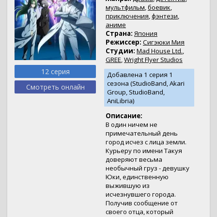
мультфильм
,
боевик
,
приключения
,
фэнтези
,
аниме
Страна:
Япония
Режиссер:
Сигэюки Мия
Студии:
Mad House Ltd.
,
GREE
,
Wright Flyer Studios
12 серия
Добавлена 1 серия 1
сезона (StudioBand, Akari
Смотреть онлайн
Group, StudioBand,
AniLibria)
Описание:
В один ничем не
примечательный день
город исчез с лица земли.
Курьеру по имени Такуя
доверяют весьма
необычный груз - девушку
Юки, единственную
выжившую из
исчезнувшего города.
Получив сообщение от
своего отца, который