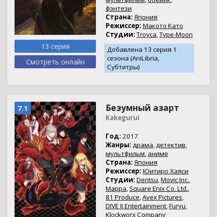
фэнтези
Страна:
Япония
Режиссер:
Макото Като
Студии:
Troyca
,
Type-Moon
13 серия
Добавлена 13 серия 1
сезона (AniLibria,
Смотреть онлайн
Субтитры)
Безумный азарт
7.1
Kakegurui
Год:
2017
Жанры:
драма
,
детектив
,
мультфильм
,
аниме
Страна:
Япония
Режиссер:
Юитиро Хаяси
Студии:
Dentsu
,
Movic Inc.
,
Mappa
,
Square Enix Co. Ltd.
,
81 Produce
,
Avex Pictures
,
DIVE II Entertainment
,
Furyu
,
Klockworx Company