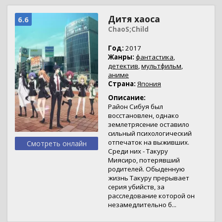
Дитя хаоса
6.6
ChaoS;Child
Год:
2017
Жанры:
фантастика
,
детектив
,
мультфильм
,
аниме
Страна:
Япония
Описание:
Район Сибуя был
восстановлен, однако
землетрясение оставило
сильный психологический
отпечаток на выживших.
Смотреть онлайн
Среди них - Такуру
Миясиро, потерявший
родителей. Обыденную
жизнь Такуру прерывает
серия убийств, за
расследование которой он
незамедлительно б...