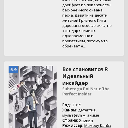
дрейфует по поверхности
бесконечного океана
песка. Девяти из десяти
жителей Грязного Кита
дарованы особые силы, но
этот дар является
одновременно и
проклятием, потому что
обрекает н...
Все становится F:
6.9
Идеальный
инсайдер
Subete ga F ni Naru: The
Perfect Insider
Год:
2015
Жанры:
детектив
,
мультфильм
,
аниме
Страна:
Япония
Режиссер:
Мамору Канбэ