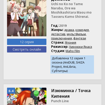
Uchi no Ko no Tame
Naraba, Ore wa
Moshikashitara Maou mo
Taoseru Kamo Shirenai.
Год:
2019
Жанры:
драма
,
комедия
,
детектив
,
мультфильм
,
приключения
,
фэнтези
12 серия
Страна:
Япония
Режиссер:
Хироюки Янасэ
Смотреть онлайн
Студия:
Maho Film
Добавлена 12 серия 1
сезона (AniDUB, SHIZA
Project, AniLibria,
Субтитры)
Изюминка / Точка
6.4
Кипения
Punch Line