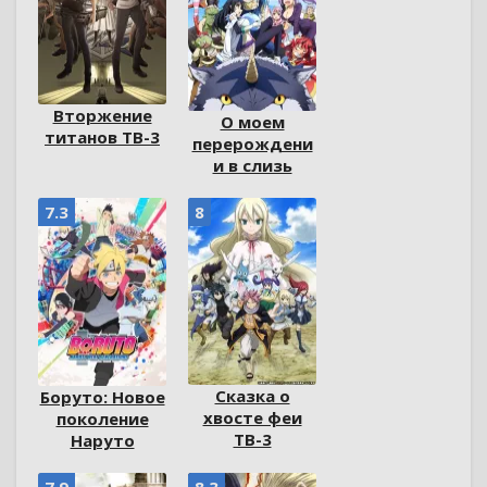
Вторжение
О моем
титанов ТВ-3
перерождени
и в слизь
7.3
8
Сказка о
Боруто: Новое
хвосте феи
поколение
ТВ-3
Наруто