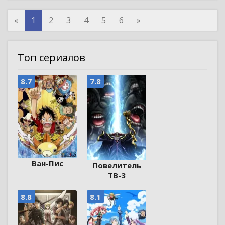
«
1
2
3
4
5
6
»
Топ сериалов
8.7
7.8
Ван-Пис
Повелитель
ТВ-3
8.8
8.1