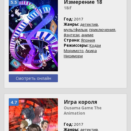
Измерение 18
5.5
18if
Год:
2017
Жанры:
детектив
,
мультфильм
,
приключения
,
фэнтези
,
аниме
Страна:
Япония
Режиссеры:
Кодзи
Моримото
,
Акира
Нисимори
Смотреть онлайн
Игра короля
4.7
Ousama Game The
Animation
Год:
2017
Жанры:
детектив
,