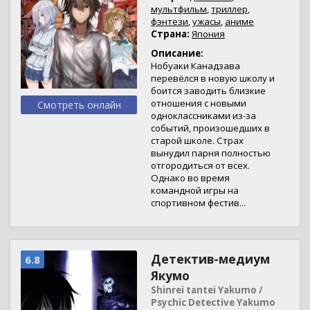
мультфильм
,
триллер
,
фэнтези
,
ужасы
,
аниме
Страна:
Япония
Описание:
Нобуаки Канадзава
перевёлся в новую школу и
боится заводить близкие
отношения с новыми
Смотреть онлайн
одноклассниками из-за
событий, произошедших в
старой школе. Страх
вынудил парня полностью
отгородиться от всех.
Однако во время
командной игры на
спортивном фестив...
Детектив-медиум
6.8
Якумо
Shinrei tantei Yakumo /
Psychic Detective Yakumo