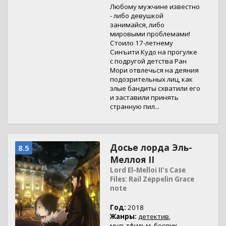
Любому мужчине известно
- либо девушкой
занимайся, либо
мировыми проблемами!
Стоило 17-летнему
Синъити Кудо на прогулке
с подругой детства Ран
Мори отвлечься на деяния
подозрительных лиц, как
злые бандиты схватили его
и заставили принять
странную пил...
Досье лорда Эль-
8.5
Меллоя II
Lord El-Melloi II's Case
Files: Rail Zeppelin Grace
note
Год:
2018
Жанры:
детектив
,
мультфильм
,
боевик
,