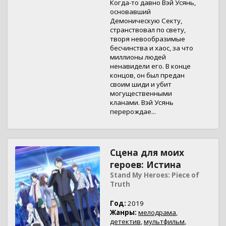
Когда-то давно Вэй Усянь,
основавший
Демоническую Секту,
странствовал по свету,
творя невообразимые
бесчинства и хаос, за что
миллионы людей
ненавидели его. В конце
концов, он был предан
своим шиди и убит
могущественными
кланами. Вэй Усянь
перерождае...
Сцена для моих
героев: Истина
Stand My Heroes: Piece of
Truth
Год:
2019
Жанры:
мелодрама
,
детектив
,
мультфильм
,