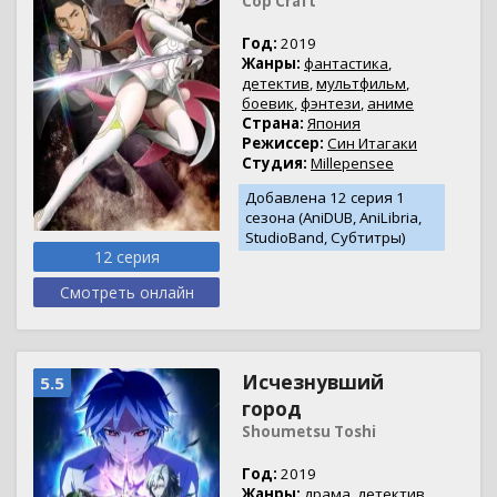
Cop Craft
Год:
2019
Жанры:
фантастика
,
детектив
,
мультфильм
,
боевик
,
фэнтези
,
аниме
Страна:
Япония
Режиссер:
Син Итагаки
Студия:
Millepensee
Добавлена 12 серия 1
сезона (AniDUB, AniLibria,
StudioBand, Субтитры)
12 серия
Смотреть онлайн
Исчезнувший
5.5
город
Shoumetsu Toshi
Год:
2019
Жанры:
драма
,
детектив
,