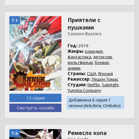
Приятели с
7.1
пушками
Cannon Busters
Год:
2019
Жанры:
комедия
,
фантастика
,
детектив
,
мультфильм
,
боевик
,
аниме
Страны:
США
,
Япония
Режиссер:
Лешон Томас
Студии:
NetFlix
,
Satelight
,
Yumeta Company
12 серия
Добавлена 6 серия 1
сезона (AniLibria, Onibaku)
Смотреть онлайн
Ремесло копа
7.6