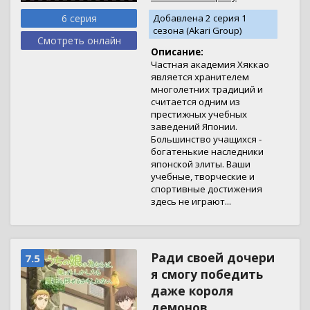
6 серия
Добавлена 2 серия 1
сезона (Akari Group)
Смотреть онлайн
Описание:
Частная академия Хяккао
является хранителем
многолетних традиций и
считается одним из
престижных учебных
заведений Японии.
Большинство учащихся -
богатенькие наследники
японской элиты. Ваши
учебные, творческие и
спортивные достижения
здесь не играют...
Ради своей дочери
7.5
я смогу победить
даже короля
демонов