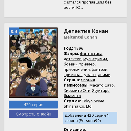
считался пропавшим без
вести, Ю...
Детектив Конан
8.4
Meitantei Conan
Год:
1996
Жанры:
фантастика
,
детектив
,
мультфильм
,
боевик
,
триллер
,
приключения
,
фэнтези
,
криминал
,
ужасы
,
аниме
Страна:
Япония
Режиссеры:
Масато Сато
,
Хирохито Оти
,
Ясуитиро
Ямамото
Студия:
Tokyo Movie
420 серия
Shinsha Co. Ltd.
Смотреть онлайн
Добавлена 420 серия 1
сезона (Persona99)
Описание: