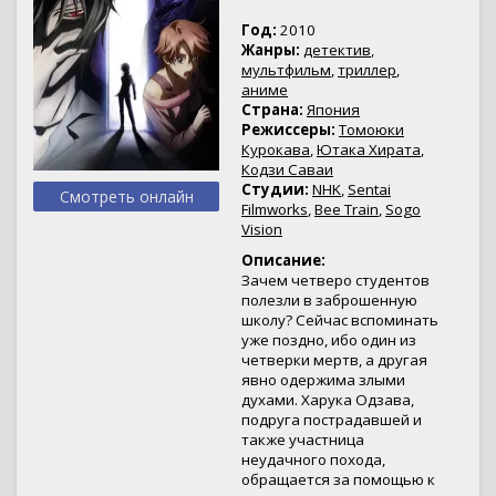
Год:
2010
Жанры:
детектив
,
мультфильм
,
триллер
,
аниме
Страна:
Япония
Режиссеры:
Томоюки
Курокава
,
Ютака Хирата
,
Кодзи Саваи
Студии:
NHK
,
Sentai
Смотреть онлайн
Filmworks
,
Bee Train
,
Sogo
Vision
Описание:
Зачем четверо студентов
полезли в заброшенную
школу? Сейчас вспоминать
уже поздно, ибо один из
четверки мертв, а другая
явно одержима злыми
духами. Харука Одзава,
подруга пострадавшей и
также участница
неудачного похода,
обращается за помощью к