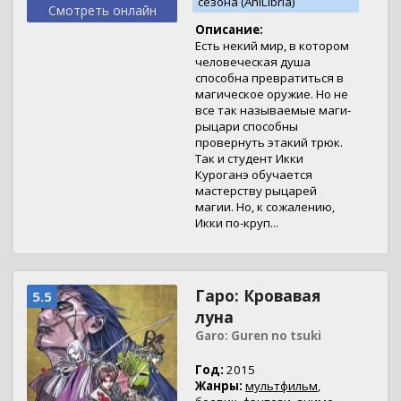
сезона (AniLibria)
Смотреть онлайн
Описание:
Есть некий мир, в котором
человеческая душа
способна превратиться в
магическое оружие. Но не
все так называемые маги-
рыцари способны
провернуть этакий трюк.
Так и студент Икки
Куроганэ обучается
мастерству рыцарей
магии. Но, к сожалению,
Икки по-круп...
Гаро: Кровавая
5.5
луна
Garo: Guren no tsuki
Год:
2015
Жанры:
мультфильм
,