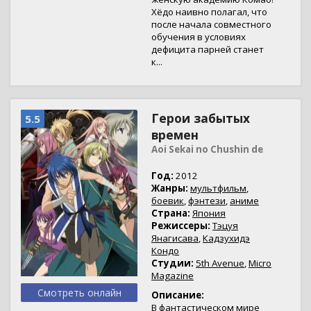
Хёдо наивно полагал, что
после начала совместного
обучения в условиях
дефицита парней станет
к...
Герои забытых
5.5
времен
Aoi Sekai no Chushin de
Год:
2012
Жанры:
мультфильм
,
боевик
,
фэнтези
,
аниме
Страна:
Япония
Режиссеры:
Тэцуя
Янагисава
,
Кадзухидэ
Кондо
Студии:
5th Avenue
,
Micro
Magazine
Смотреть онлайн
Описание:
В фантастическом мире