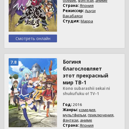
боевик
,
фэнтези
,
аниме
Страна:
Япония
Режиссер:
Ацуси
Вакабаяси
Студия:
Mappa
Смотреть онлайн
Богиня
7.8
благословляет
этот прекрасный
мир ТВ-1
Kono subarashii sekai ni
shukufuku o! TV-1
Год:
2016
Жанры:
комедия
,
мультфильм
,
приключения
,
фэнтези
,
аниме
Страна:
Япония