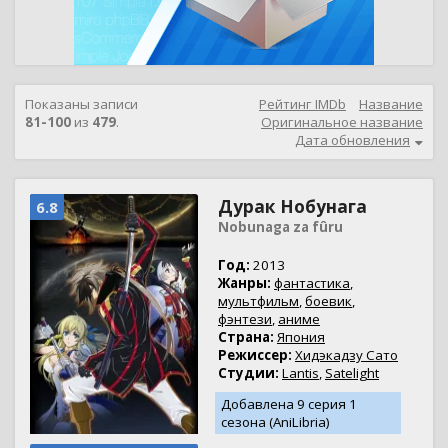
Показаны записи
Рейтинг IMDb
Название
81-100
из
479
.
Оригинальное название
Дата обновления
Дурак Нобунага
6.8
Nobunaga za fûru
Год:
2013
Жанры:
фантастика
,
мультфильм
,
боевик
,
фэнтези
,
аниме
Страна:
Япония
Режиссер:
Хидэкадзу Сато
Студии:
Lantis
,
Satelight
Добавлена 9 серия 1
сезона (AniLibria)