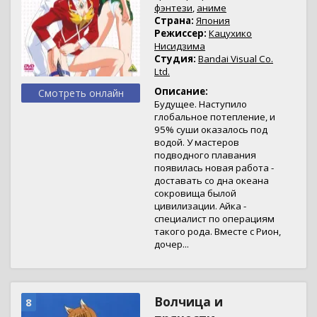
фэнтези
,
аниме
Страна:
Япония
Режиссер:
Кацухико
Нисидзима
Студия:
Bandai Visual Co.
Ltd.
Описание:
Смотреть онлайн
Будущее. Наступило
глобальное потепление, и
95% суши оказалось под
водой. У мастеров
подводного плавания
появилась новая работа -
доставать со дна океана
сокровища былой
цивилизации. Айка -
специалист по операциям
такого рода. Вместе с Рион,
дочер...
Волчица и
8