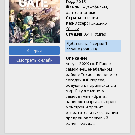
Год:
2015
Жанры:
мультфильм
,
фэнтези
,
аниме
Страна:
Япония
Режиссер:
Такахико
Кёгоку
Студия:
A-1 Pictures
Добавлена 4 серия 1
сезона (AniDUB)
4 серия
Описание:
Смотреть онлайн
Август 20XX-го. В Гинзе -
самом фешенебельном
районе Токио - появляется
загадочный портал,
ведущий в параллельный
мир. В ту же минуту
самобытные «Врата»
начинают изрыгать орды
монстров и прочих
отвратительных созданий,
превращая торговый
район города...