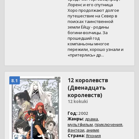
Лоренс и его спутница
Хоро продолжают долгое
путешествие на Север в
поисках таинственной
земли Ёйцу - родины
богини-волчицы. За
прошедший год
компаньоны многое
пережили, хорошо узнали и
«притерлись» др...
12 королевств
8.1
(Двенадцать
королевств)
12 kokuki
Год:
2002
Жанры:
драма
,
мультфильм
,
приключения
,
фэнтези
,
аниме
Страна:
Япония