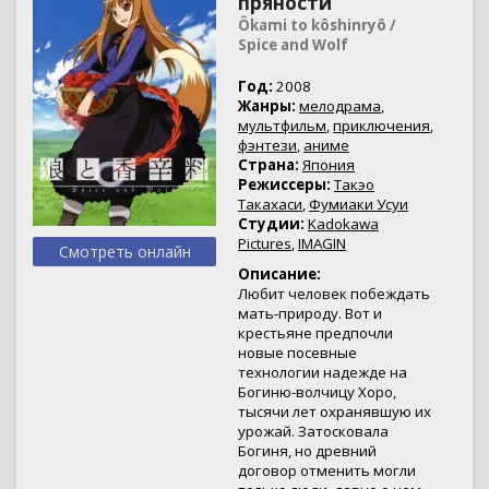
пряности
Ôkami to kôshinryô /
Spice and Wolf
Год:
2008
Жанры:
мелодрама
,
мультфильм
,
приключения
,
фэнтези
,
аниме
Страна:
Япония
Режиссеры:
Такэо
Такахаси
,
Фумиаки Усуи
Студии:
Kadokawa
Pictures
,
IMAGIN
Смотреть онлайн
Описание:
Любит человек побеждать
мать-природу. Вот и
крестьяне предпочли
новые посевные
технологии надежде на
Богиню-волчицу Хоро,
тысячи лет охранявшую их
урожай. Затосковала
Богиня, но древний
договор отменить могли