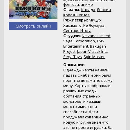
фэнтези
,
аниме
Страны:
Канада
,
Япония
,
Корея Южная
Режиссеры:
Мицуо
Хасимото
,
Рё Ясумура
,
Смотреть онлайн
Синтаро Итога
Студии:
Nelvana Limited
,
Sega Corporation
,
TMS
Entertainment
,
Bakugan
Project
,
Japan Vitstick Inc.
,
Sega Toys
,
Spin Master
Описание:
Однажды карты начали
падать с неба и они были
подняты детьми по всему
миру. Карты изображали
различные среды
обитания странных
монстров, и каждый
монстр имел свои
способности. Дети
придумали совершенно
новую игру, не зная что
это не просто игрушки. Б...