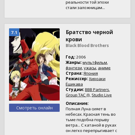
реальности той эпохи
стали заложницам...
Братство черной
7.1
крови
Black Blood Brothers
Год:
2006
Жанры:
мультфильм
,
фэнтези
,
ужасы
,
аниме
Страна:
Япония
Режиссер:
Хироаки
Ёшикава
Студии:
BBB Partners
,
Group TAC (I)
,
Studio Live
Описание:
Смотреть онлайн
Полная Луна сияет в
небесах. Красная тень во
тьме подобна порыву
ветра... С катаной в руках
он легко перепрыгивает с