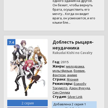
одного здания на другое.
Он бежит, чтобы вернуть
брата, осуществить его
мечту... Когда он видит
врага, он усмехается, и его
клыки бле...
Доблесть рыцаря-
7.4
неудачника
Rakudai Kishi no Cavalry
Год:
2015
Жанры:
мелодрама
,
мультфильм
,
боевик
,
фэнтези
,
аниме
Страна:
Япония
Режиссеры:
Ёсинобу
Токумото
,
Дзюн Фукуда
,
Син Онума
Студия:
Silver Link
2 серия
Добавлена 2 серия 1