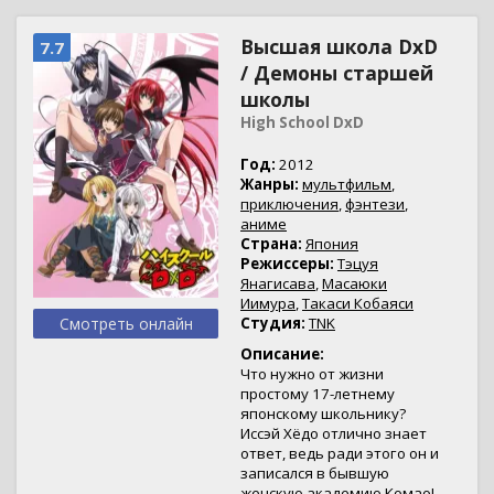
Высшая школа DxD
7.7
/ Демоны старшей
школы
High School DxD
Год:
2012
Жанры:
мультфильм
,
приключения
,
фэнтези
,
аниме
Страна:
Япония
Режиссеры:
Тэцуя
Янагисава
,
Масаюки
Иимура
,
Такаси Кобаяси
Смотреть онлайн
Студия:
TNK
Описание:
Что нужно от жизни
простому 17-летнему
японскому школьнику?
Иссэй Хёдо отлично знает
ответ, ведь ради этого он и
записался в бывшую
женскую академию Комао!