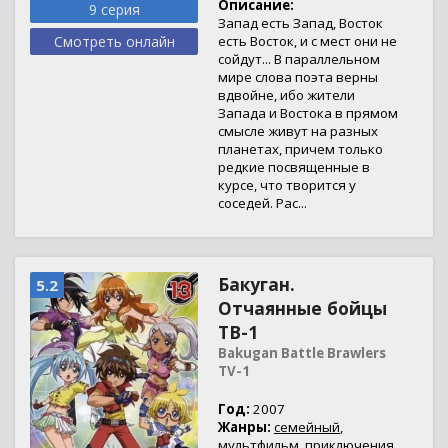
Описание:
9 серия
Запад есть Запад, Восток
Смотреть онлайн
есть Восток, и с мест они не
сойдут... В параллельном
мире слова поэта верны
вдвойне, ибо жители
Запада и Востока в прямом
смысле живут на разных
планетах, причем только
редкие посвященные в
курсе, что творится у
соседей. Рас...
Бакуган.
5.2
Отчаянные бойцы
ТВ-1
Bakugan Battle Brawlers
TV-1
Год:
2007
Жанры:
семейный
,
мультфильм
,
приключения
,