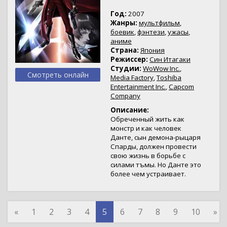
Год:
2007
Жанры:
мультфильм
,
боевик
,
фэнтези
,
ужасы
,
аниме
Страна:
Япония
Режиссер:
Син Итагаки
Студии:
WoWow Inc.
,
Смотреть онлайн
Media Factory
,
Toshiba
Entertainment Inc.
,
Capcom
Company
Описание:
Обреченный жить как
монстр и как человек
Данте, сын демона-рыцаря
Спарды, должен провести
свою жизнь в борьбе с
силами тъмы. Но Данте это
более чем устраивает.
«
1
2
3
4
5
6
7
8
9
10
»