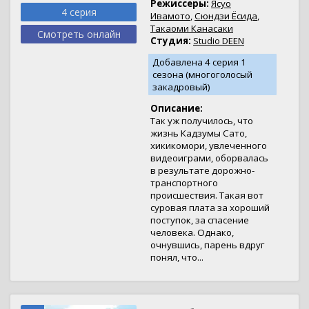
Режиссеры:
Ясуо
4 серия
Ивамото
,
Сюндзи Ёсида
,
Такаоми Канасаки
Смотреть онлайн
Студия:
Studio DEEN
Добавлена 4 серия 1
сезона (многоголосый
закадровый)
Описание:
Так уж получилось, что
жизнь Кадзумы Сато,
хикикомори, увлеченного
видеоиграми, оборвалась
в результате дорожно-
транспортного
происшествия. Такая вот
суровая плата за хороший
поступок, за спасение
человека. Однако,
очнувшись, парень вдруг
понял, что...