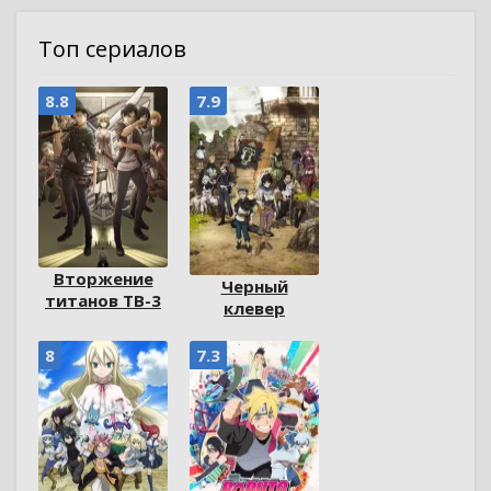
Топ сериалов
8.8
7.9
Вторжение
Черный
титанов ТВ-3
клевер
8
7.3