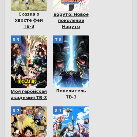
Сказка о
Боруто: Новое
хвосте феи
поколение
ТВ-3
Наруто
8.3
7.8
Повелитель
Моя геройская
ТВ-3
академия ТВ-3
8.7
8.1