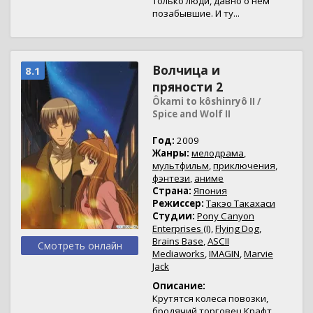
только люди, давно о нем
позабывшие. И ту...
Волчица и
8.1
пряности 2
Ôkami to kôshinryô II /
Spice and Wolf II
Год:
2009
Жанры:
мелодрама
,
мультфильм
,
приключения
,
фэнтези
,
аниме
Страна:
Япония
Режиссер:
Такэо Такахаси
Студии:
Pony Canyon
Enterprises (I)
,
Flying Dog
,
Brains Base
,
ASCII
Смотреть онлайн
Mediaworks
,
IMAGIN
,
Marvie
Jack
Описание:
Крутятся колеса повозки,
бродячий торговец Крафт