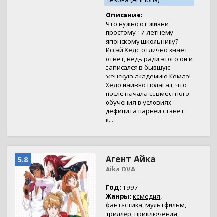
сезона (AniLibria)
Описание:
Что нужно от жизни
простому 17-летнему
японскому школьнику?
Иссэй Хёдо отлично знает
ответ, ведь ради этого он и
записался в бывшую
женскую академию Комао!
Хёдо наивно полагал, что
после начала совместного
обучения в условиях
дефицита парней станет
к...
Агент Айка
5.8
Aika OVA
Год:
1997
Жанры:
комедия
,
фантастика
,
мультфильм
,
триллер
,
приключения
,