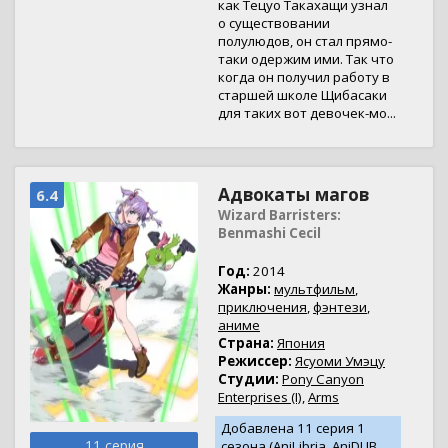
как Тецуо Такахащи узнал
о существовании
полулюдов, он стал прямо-
таки одержим ими. Так что
когда он получил работу в
старшей школе Щибасаки
для таких вот девочек-мо...
Адвокаты магов
6.4
Wizard Barristers:
Benmashi Cecil
Год:
2014
Жанры:
мультфильм
,
приключения
,
фэнтези
,
аниме
Страна:
Япония
Режиссер:
Ясуоми Умэцу
Студии:
Pony Canyon
Enterprises (I)
,
Arms
Добавлена 11 серия 1
11 серия
сезона (AniLibria, AniDUB,