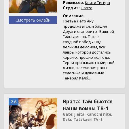
Режиссер:
Коити Тигира
Студия:
Gonzo
Описание:
Смотреть онлайн
Третье Лето Ану
продолжается, и башня
Друаги становится Башней
Гильгамеша. После
трудной победы над
великим демоном, все
лавры которой достались
королю, прошло полгода.
Герои привыкают к мирной
жизни, залечивая раны
телесные и душевные.
Генерал Келб...
Врата: Там бьются
7.6
наши воины ТВ-1
Gate: Jieitai Kanochi nite,
Kaku Tatakaeri TV-1