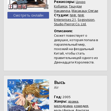
Режиссеры:
Цунэо
Кобаяси
,
Тэцудзи
Накамура
,
Масакацу Оягаи
Смотреть онлайн
Студии:
NHK
,
NHK
Enterprises 21
,
Sogovision
,
Studio Pierrot Co. Ltd.
Описание:
Сюжет повествует о
девушке, которая попала в
параллельный мир,
похожий на феодальный
Китай, чтобы стать
правительницей одного из
Двенадцати Королевств.
Высь
7.2
Air
Год:
2005
Жанры:
драма
,
мелодрама
,
комедия
,
мультфильм
,
фэнтези
,