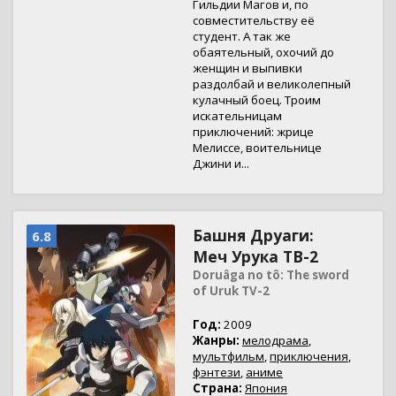
Гильдии Магов и, по
совместительству её
студент. А так же
обаятельный, охочий до
женщин и выпивки
раздолбай и великолепный
кулачный боец. Троим
искательницам
приключений: жрице
Мелиссе, воительнице
Джини и...
Башня Друаги:
6.8
Меч Урука ТВ-2
Doruâga no tô: The sword
of Uruk TV-2
Год:
2009
Жанры:
мелодрама
,
мультфильм
,
приключения
,
фэнтези
,
аниме
Страна:
Япония