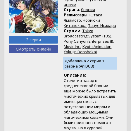
аниме
Страна:
Япония
Режиссеры:
Ютака
Ямамото
,
Нориюки
Китанохара
,
Тацуя Исихара
Студии:
Tokyo
Broadcasting System (TBS)
,
2 серия
Pony Canyon Enterprises (I)
,
Movic Inc.
,
Kyoto Animation
,
Смотреть онлайн
Yokujin Denshokai
Добавлена 2 серия 1
сезона (AniDUB)
Описание:
Столетия назад в
средневековой Японии
ещё можно было встретить
мистических крылатых дев,
имеющих связь с
потусторонним миром и
обладающих мощными
магическими силами. Они
были призваны помогать
людям, но в суровой