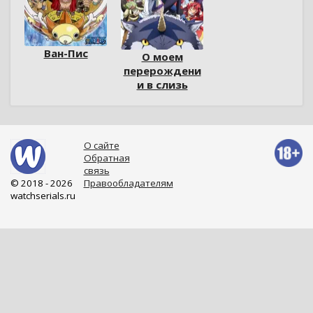
Ван-Пис
О моем
перерождени
и в слизь
О сайте
Обратная
связь
© 2018 - 2026
Правообладателям
watchserials.ru