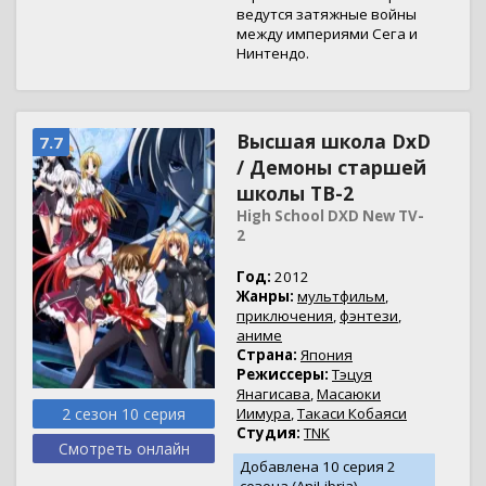
ведутся затяжные войны
между империями Сега и
Нинтендо.
Высшая школа DxD
7.7
/ Демоны старшей
школы ТВ-2
High School DXD New TV-
2
Год:
2012
Жанры:
мультфильм
,
приключения
,
фэнтези
,
аниме
Страна:
Япония
Режиссеры:
Тэцуя
Янагисава
,
Масаюки
2 сезон 10 серия
Иимура
,
Такаси Кобаяси
Студия:
TNK
Смотреть онлайн
Добавлена 10 серия 2