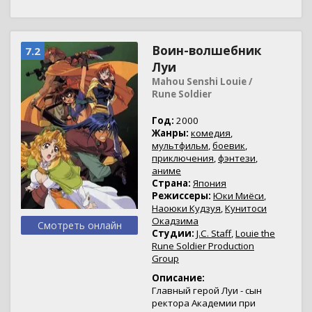
Воин-волшебник
7.2
Луи
Mahou Senshi Louie /
Rune Soldier
Год:
2000
Жанры:
комедия
,
мультфильм
,
боевик
,
приключения
,
фэнтези
,
аниме
Страна:
Япония
Режиссеры:
Юки Миёси
,
Наоюки Кудзуя
,
Кунитоси
Окадзима
Смотреть онлайн
Студии:
J.C. Staff
,
Louie the
Rune Soldier Production
Group
Описание:
Главный герой Луи - сын
ректора Академии при