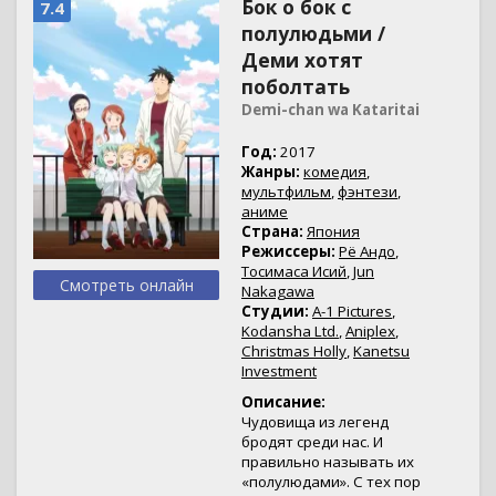
Бок о бок с
7.4
полулюдьми /
Деми хотят
поболтать
Demi-chan wa Kataritai
Год:
2017
Жанры:
комедия
,
мультфильм
,
фэнтези
,
аниме
Страна:
Япония
Режиссеры:
Рё Андо
,
Тосимаса Исий
,
Jun
Смотреть онлайн
Nakagawa
Студии:
A-1 Pictures
,
Kodansha Ltd.
,
Aniplex
,
Christmas Holly
,
Kanetsu
Investment
Описание:
Чудовища из легенд
бродят среди нас. И
правильно называть их
«полулюдами». С тех пор