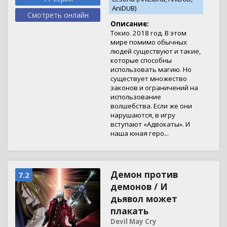
AniDUB)
Смотреть онлайн
Описание:
Токио. 2018 год. В этом
мире помимо обычных
людей существуют и такие,
которые способны
использовать магию. Но
существует множество
законов и ограничений на
использование
волшебства. Если же они
нарушаются, в игру
вступают «Адвокаты». И
наша юная геро...
Демон против
7.2
демонов / И
дьявол может
плакать
Devil May Cry