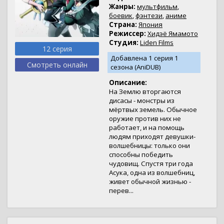
Жанры:
мультфильм
,
боевик
,
фэнтези
,
аниме
Страна:
Япония
Режиссер:
Хидэё Ямамото
Студия:
Liden Films
12 серия
Добавлена 1 серия 1
Смотреть онлайн
сезона (AniDUB)
Описание:
На Землю вторгаются
дисасы - монстры из
мёртвых земель. Обычное
оружие против них не
работает, и на помощь
людям приходят девушки-
волшебницы: только они
способны победить
чудовищ. Спустя три года
Асука, одна из волшебниц,
живет обычной жизнью -
перев...