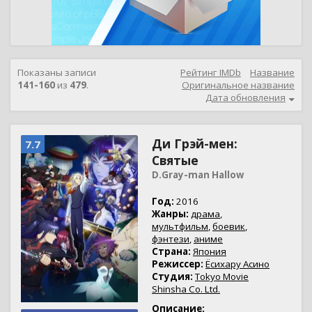
Показаны записи
Рейтинг IMDb
Название
141-160
из
479
.
Оригинальное название
Дата обновления
Ди Грэй-мен:
7.7
Святые
D.Gray-man Hallow
Год:
2016
Жанры:
драма
,
мультфильм
,
боевик
,
фэнтези
,
аниме
Страна:
Япония
Режиссер:
Ёсихару Асино
Студия:
Tokyo Movie
Shinsha Co. Ltd.
Описание: