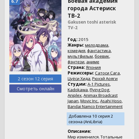
Боевая академия
6.7
города Астериск
ТВ-2
Gakusen toshi asterisk
TV-2
Год:
2015
Жанры:
мелодрама
,
комедия
,
фантастика
,
мультфильм
,
боевик
,
фэнтези
,
аниме
Страна:
Япония
Режиссеры:
Сатоси Сага
,
2 сезон 12 серия
Цуёси Хида
,
Рюхэй Аояги
Студии:
A-1 Pictures
,
Смотреть онлайн
Kadokawa
,
Flying Dog
,
Aniplex
,
Animax Broadcast
Japan
,
Movic Inc.
,
Asahi Hoso
,
Bandai Namco Entertainment
Добавлена 10 серия 2
сезона (AniLibria)
Описание:
Мир изменился. Тотальные