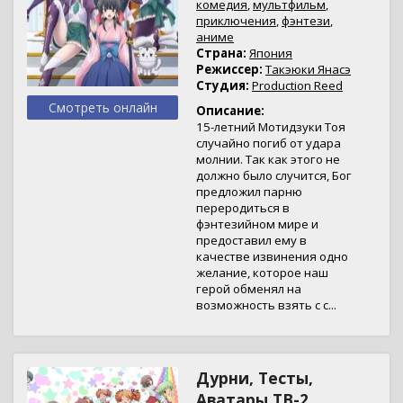
комедия
,
мультфильм
,
приключения
,
фэнтези
,
аниме
Страна:
Япония
Режиссер:
Такэюки Янасэ
Студия:
Production Reed
Смотреть онлайн
Описание:
15-летний Мотидзуки Тоя
случайно погиб от удара
молнии. Так как этого не
должно было случится, Бог
предложил парню
переродиться в
фэнтезийном мире и
предоставил ему в
качестве извинения одно
желание, которое наш
герой обменял на
возможность взять с с...
Дурни, Тесты,
Аватары ТВ-2