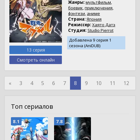
Жанры:
мультфильм
,
боевик
,
приключения
,
фэнтези
,
аниме
Страна:
Япония
Режиссер:
Хаято Датэ
Студия:
Studio Pierrot
Добавлена 9 серия 1
сезона (AniDUB)
13 серия
Смотреть онлайн
«
3
4
5
6
7
8
9
10
11
12
»
Топ сериалов
8.1
7.8