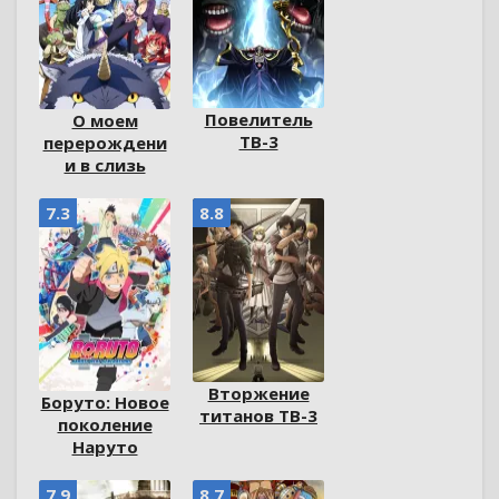
Повелитель
О моем
ТВ-3
перерождени
и в слизь
7.3
8.8
Вторжение
Боруто: Новое
титанов ТВ-3
поколение
Наруто
7.9
8.7