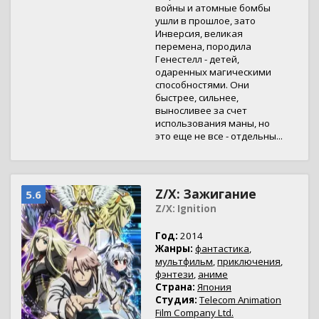
войны и атомные бомбы
ушли в прошлое, зато
Инверсия, великая
перемена, породила
Генестелл - детей,
одаренных магическими
способностями. Они
быстрее, сильнее,
выносливее за счет
использования маны, но
это еще не все - отдельны...
Z/X: Зажигание
5.6
Z/X: Ignition
Год:
2014
Жанры:
фантастика
,
мультфильм
,
приключения
,
фэнтези
,
аниме
Страна:
Япония
Студия:
Telecom Animation
Film Company Ltd.