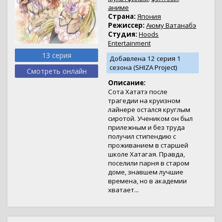
аниме
Страна:
Япония
Режиссер:
Аюму Ватанабэ
Студия:
Hoods
Entertainment
13 серия
Добавлена 12 серия 1
сезона (SHIZA Project)
Смотреть онлайн
Описание:
Сота Хататэ после
трагедии на круизном
лайнере остался круглым
сиротой. Учеником он был
прилежным и без труда
получил стипендию с
проживанием в старшей
школе Хатагая. Правда,
поселили парня в старом
доме, знавшем лучшие
времена, но в академии
хватает...