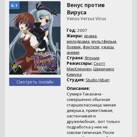
Венус против
6.1
Вируса
Venus Versus Virus
Год:
2007
Жанры:
драма
,
мелодрама
,
мультфильм
,
боевик
,
фэнтези
,
ужасы
,
аниме
Страна:
Япония
Режиссеры:
Скотт
МакКленнен
,
Шиничиро
Кимура
Студия:
Studio Hibari
Смотреть онлайн
Описание:
Сумирэ Такахана -
совершенно обычная
старшеклассница: милая
девушка, приветливая,
застенчивая и
дружелюбная... вот только
подработка у нее не
совсем типичная. После