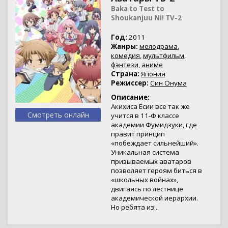
Baka to Test to
Shoukanjuu Ni! TV-2
Год:
2011
Жанры:
мелодрама
,
комедия
,
мультфильм
,
фэнтези
,
аниме
Страна:
Япония
Режиссер:
Син Онума
Описание:
Акихиса Ёсии все так же
Смотреть онлайн
учится в 11-Ф классе
академии Фумидзуки, где
правит принцип
«побеждает сильнейший».
Уникальная система
призываемых аватаров
позволяет героям биться в
«школьных войнах»,
двигаясь по лестнице
академической иерархии.
Но ребята из...