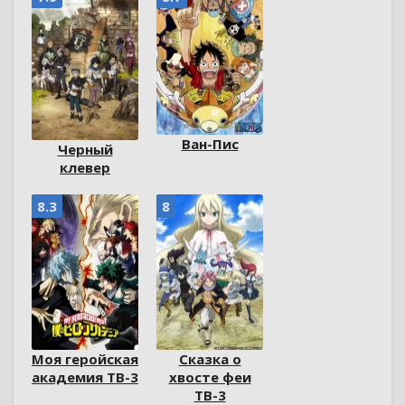
Ван-Пис
Черный
клевер
8.3
8
Моя геройская
Сказка о
академия ТВ-3
хвосте феи
ТВ-3