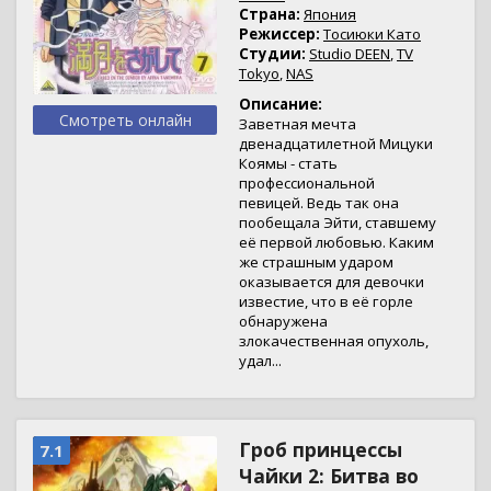
Страна:
Япония
Режиссер:
Тосиюки Като
Студии:
Studio DEEN
,
TV
Tokyo
,
NAS
Описание:
Смотреть онлайн
Заветная мечта
двенадцатилетной Мицуки
Коямы - стать
профессиональной
певицей. Ведь так она
пообещала Эйти, ставшему
её первой любовью. Каким
же страшным ударом
оказывается для девочки
известие, что в её горле
обнаружена
злокачественная опухоль,
удал...
Гроб принцессы
7.1
Чайки 2: Битва во