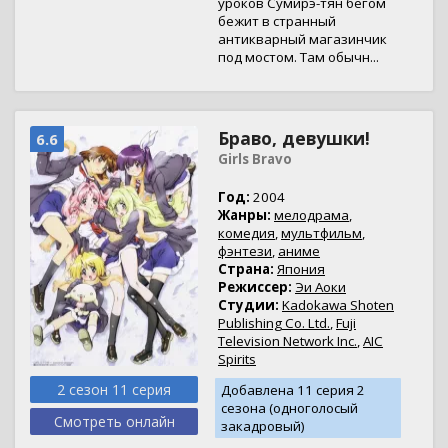
уроков Сумирэ-тян бегом
бежит в странный
антикварный магазинчик
под мостом. Там обычн...
Браво, девушки!
6.6
Girls Bravo
Год:
2004
Жанры:
мелодрама
,
комедия
,
мультфильм
,
фэнтези
,
аниме
Страна:
Япония
Режиссер:
Эи Аоки
Студии:
Kadokawa Shoten
Publishing Co. Ltd.
,
Fuji
Television Network Inc.
,
AIC
Spirits
2 сезон 11 серия
Добавлена 11 серия 2
сезона (одноголосый
Смотреть онлайн
закадровый)