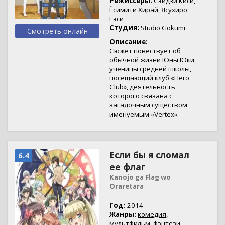
Режиссеры:
Сэидзи Киси
,
Ёсимити Хирай
,
Ясухиро
Гэси
Студия:
Studio Gokumi
Смотреть онлайн
Описание:
Сюжет повествует об
обычной жизни Юны Юки,
ученицы средней школы,
посещающий клуб «Hero
Club», деятельность
которого связана с
загадочным существом
именуемым «Vertex».
Если бы я сломал
6.4
ее флаг
Kanojo ga Flag wo
Oraretara
Год:
2014
Жанры:
комедия
,
мультфильм
,
фэнтези
,