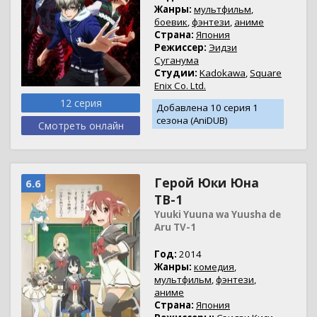
Жанры:
мультфильм
,
боевик
,
фэнтези
,
аниме
Страна:
Япония
Режиссер:
Эидзи
Суганума
Студии:
Kadokawa
,
Square
Enix Co. Ltd.
12 серия
Добавлена 10 серия 1
сезона (AniDUB)
Смотреть онлайн
Герой Юки Юна
6.6
ТВ-1
Yuuki Yuuna wa Yuusha de
Aru TV-1
Год:
2014
Жанры:
комедия
,
мультфильм
,
фэнтези
,
аниме
Страна:
Япония