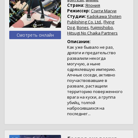
Страна:
Япония
Режиссер:
Соити Масуи
Студии:
Kadokawa Shoten
Publishing Co. Ltd.
,
Flying
Dog
,
Bones
,
Fujimishobo
,
Hitsugi No Chaika Partners
Смотреть онлайн
Описание:
Как уже бывало не раз,
дрязги и предательство
развалили некогда
могучую, а ныне
одряхлевшую империю.
Алчные соседи, активно
поучаствовавшие в
развале, растащили
территорию поверженного
врага на куски, а группа
убийц, толпой
набросившихся на
последнег...