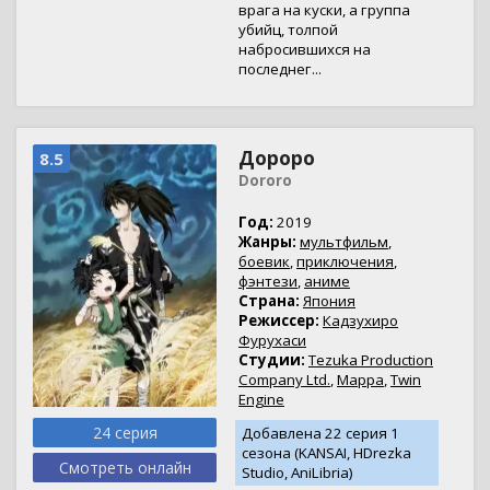
врага на куски, а группа
убийц, толпой
набросившихся на
последнег...
Дороро
8.5
Dororo
Год:
2019
Жанры:
мультфильм
,
боевик
,
приключения
,
фэнтези
,
аниме
Страна:
Япония
Режиссер:
Кадзухиро
Фурухаси
Студии:
Tezuka Production
Company Ltd.
,
Mappa
,
Twin
Engine
24 серия
Добавлена 22 серия 1
сезона (KANSAI, HDrezka
Смотреть онлайн
Studio, AniLibria)