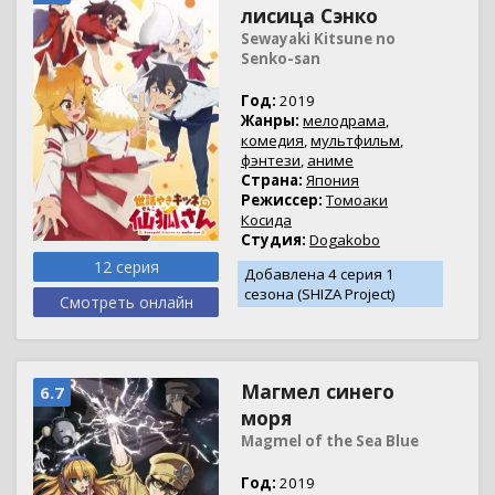
лисица Сэнко
Sewayaki Kitsune no
Senko-san
Год:
2019
Жанры:
мелодрама
,
комедия
,
мультфильм
,
фэнтези
,
аниме
Страна:
Япония
Режиссер:
Томоаки
Косида
Студия:
Dogakobo
12 серия
Добавлена 4 серия 1
сезона (SHIZA Project)
Смотреть онлайн
Магмел синего
6.7
моря
Magmel of the Sea Blue
Год:
2019