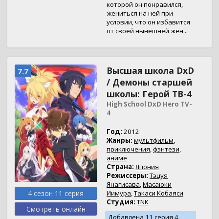
которой он понравился,
жениться на ней при
условии, что он избавится
от своей нынешней жен...
Высшая школа DxD
7.7
/ Демоны старшей
школы: Герой ТВ-4
High School DxD Hero TV-
4
Год:
2012
Жанры:
мультфильм
,
приключения
,
фэнтези
,
аниме
Страна:
Япония
Режиссеры:
Тэцуя
Янагисава
,
Масаюки
4 сезон 11 серия
Иимура
,
Такаси Кобаяси
Студия:
TNK
Смотреть онлайн
Добавлена 11 серия 4