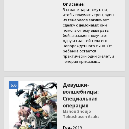
Описание:
В стране царит смута, и,
чтобы получить трон, один
из генералов заключает
сделку с демонами: они
помогают ему выиграть
бой, а взамен получают
одну из частей тела его
новорожденного сына. От
ребенка остается
практически один скелет, и
генерал приказыв...
Девушки-
6.6
волшебницы:
Специальная
операция
Mahou Shoujo
Tokushusen Asuka
Год:
2019