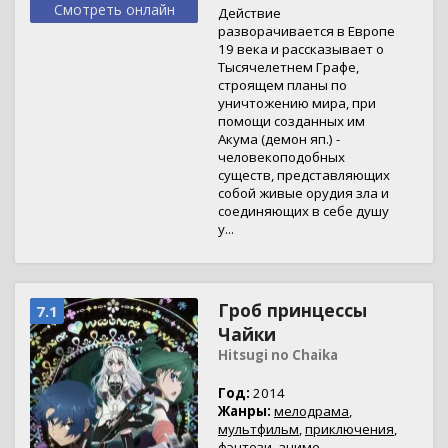
Смотреть онлайн
Действие
разворачивается в Европе
19 века и рассказывает о
Тысячелетнем Графе,
строящем планы по
уничтожению мира, при
помощи созданных им
Акума (демон яп.) -
человекоподобных
существ, представляющих
собой живые орудия зла и
соединяющих в себе душу
у...
Гроб принцессы
7.1
Чайки
Hitsugi no Chaika
Год:
2014
Жанры:
мелодрама
,
мультфильм
,
приключения
,
фэнтези
,
аниме