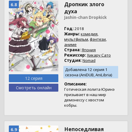
Дропкик злого
6.8
духа
Jashin-chan Dropkick
Год:
2018
Жанры:
комедия
,
мультфильм
,
фэнтези
,
аниме
Страна:
Япония
Режиссер:
Хикару Сато
Студия:
Nomad
Добавлена 12 серия 1
сезона (AniDUB, AniLibria)
12 серия
Описание:
Смотреть онлайн
Готическая лолита Юринэ
призывает в наш мир
демонессу с хвостом
кобры.
Непоседливая
6.9