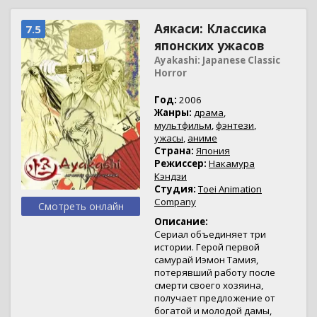
Аякаси: Классика
7.5
японских ужасов
Ayakashi: Japanese Classic
Horror
Год:
2006
Жанры:
драма
,
мультфильм
,
фэнтези
,
ужасы
,
аниме
Страна:
Япония
Режиссер:
Накамура
Кэндзи
Студия:
Toei Animation
Company
Смотреть онлайн
Описание:
Сериал объединяет три
истории. Герой первой
самурай Иэмон Тамия,
потерявший работу после
смерти своего хозяина,
получает предложение от
богатой и молодой дамы,