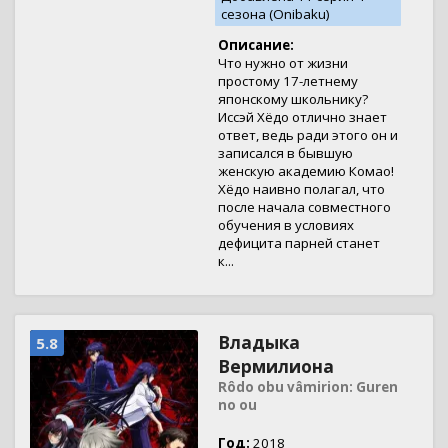
сезона (Onibaku)
Описание:
Что нужно от жизни
простому 17-летнему
японскому школьнику?
Иссэй Хёдо отлично знает
ответ, ведь ради этого он и
записался в бывшую
женскую академию Комао!
Хёдо наивно полагал, что
после начала совместного
обучения в условиях
дефицита парней станет
к...
Владыка
5.8
Вермилиона
Rôdo obu vâmirion: Guren
no ou
Год:
2018