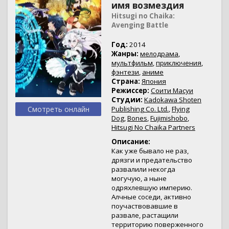
имя возмездия
Hitsugi no Chaika:
Avenging Battle
Год:
2014
Жанры:
мелодрама
,
мультфильм
,
приключения
,
фэнтези
,
аниме
Страна:
Япония
Режиссер:
Соити Масуи
Студии:
Kadokawa Shoten
Смотреть онлайн
Publishing Co. Ltd.
,
Flying
Dog
,
Bones
,
Fujimishobo
,
Hitsugi No Chaika Partners
Описание:
Как уже бывало не раз,
дрязги и предательство
развалили некогда
могучую, а ныне
одряхлевшую империю.
Алчные соседи, активно
поучаствовавшие в
развале, растащили
территорию поверженного