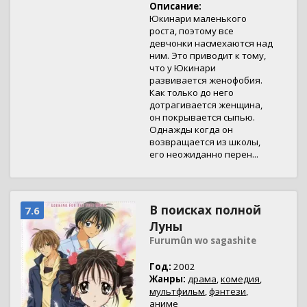
Описание:
Юкинари маленького
роста, поэтому все
девчонки насмехаются над
ним. Это приводит к тому,
что у Юкинари
развивается женофобия.
Как только до него
дотрагивается женщина,
он покрывается сыпью.
Однажды когда он
возвращается из школы,
его неожиданно перен...
В поисках полной
7.6
Луны
Furumûn wo sagashite
Год:
2002
Жанры:
драма
,
комедия
,
мультфильм
,
фэнтези
,
аниме