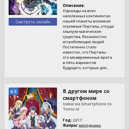
Описание:
Однажды на всех
населенных континентах
нашей планеты возникли
Смотреть онлайн
огромные Порталы, откуда
хлынули магические
существа, безжалостно
истребляющие людей.
Постепенно стало
известно, что Порталы -
это межвременные врата
в пять вариантов
будущего, которые для...
В другом мире со
6.5
смартфоном
Isekai wa Smartphone to
Tomo ni
Год:
2017
Жанры:
мелодрама
,