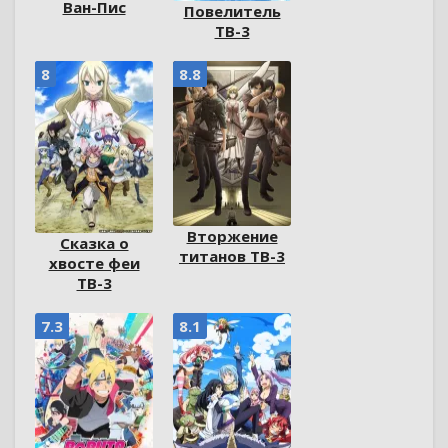
Ван-Пис
Повелитель
ТВ-3
8
8.8
Вторжение
Сказка о
титанов ТВ-3
хвосте феи
ТВ-3
7.3
8.1