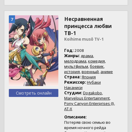
Несравненная
7
принцесса любви
ТВ-1
Koihime musô TV-1
Год:
2008
Жанры:
драма
,
мелодрама
,
комедия
,
мультфильм
,
боевик
,
история
,
военный
,
аниме
Страна:
Япония
Режиссер:
Нубаки
Наканиси
Смотреть онлайн
Студии:
Dogakobo
,
Marvelous Entertainment
,
Pony Canyon Enterprises (I)
,
AT-X
Описание:
Потеряв свою семью во
время ночного рейда