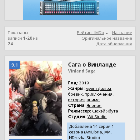
Показаны
Рейтинг IMDb
Название
записи
1-20
из
Оригинальное название
24
.
Дата обновления
Сага о Винланде
9.1
Vinland Saga
Год:
2019
Жанры:
мультфильм
,
боевик
,
приключения
,
история
,
аниме
Страна:
Япония
Режиссер:
Сюхэй Ябута
Студия:
Wit Studio
Добавлена 14 серия 1
сезона (AniLibria, JAM,
HDrezka Studio)