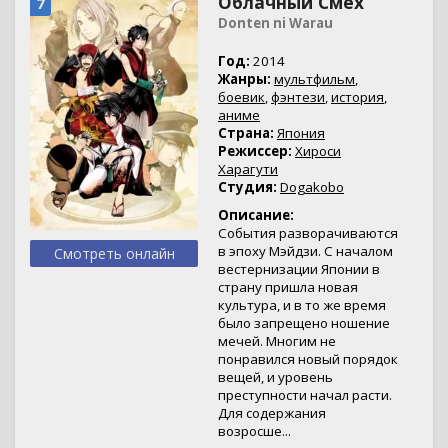
Облачный Смех
7
Donten ni Warau
Год:
2014
Жанры:
мультфильм
,
боевик
,
фэнтези
,
история
,
аниме
Страна:
Япония
Режиссер:
Хироси
Харагути
Студия:
Dogakobo
Описание:
События разворачиваются
в эпоху Мэйдзи. С началом
Смотреть онлайн
вестернизации Японии в
страну пришла новая
культура, и в то же время
было запрещено ношение
мечей. Многим не
понравился новый порядок
вещей, и уровень
преступности начал расти.
Для содержания
возросше...