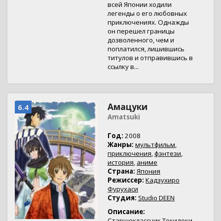
всей Японии ходили
легенды о его любовных
приключениях. Однажды
он перешел границы
дозволенного, чем и
поплатился, лишившись
титулов и отправившись в
ссылку в...
Амацуки
6.4
Amatsuki
Год:
2008
Жанры:
мультфильм
,
приключения
,
фэнтези
,
история
,
аниме
Страна:
Япония
Режиссер:
Кадзухиро
Фурухаси
Студия:
Studio DEEN
Описание:
Старшеклассник Токидоки