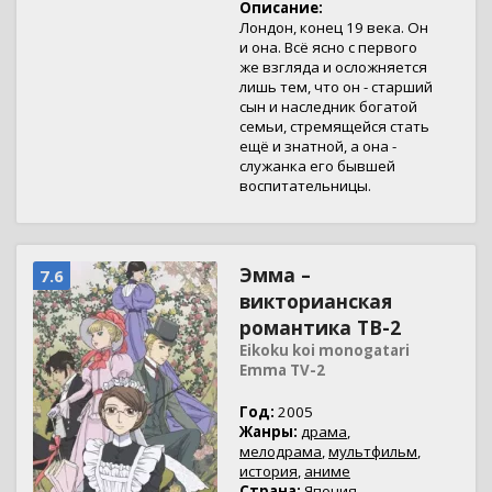
Описание:
Лондон, конец 19 века. Он
и она. Всё ясно с первого
же взгляда и осложняется
лишь тем, что он - старший
сын и наследник богатой
семьи, стремящейся стать
ещё и знатной, а она -
служанка его бывшей
воспитательницы.
Эмма –
7.6
викторианская
романтика ТВ-2
Eikoku koi monogatari
Emma TV-2
Год:
2005
Жанры:
драма
,
мелодрама
,
мультфильм
,
история
,
аниме
Страна:
Япония