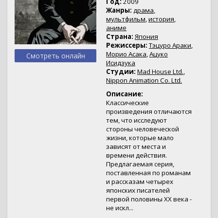
Год:
2009
Жанры:
драма
,
мультфильм
,
история
,
аниме
Страна:
Япония
Режиссеры:
Тэцуро Араки
,
Морио Асака
,
Ацуко
Смотреть онлайн
Исидзука
Студии:
Mad House Ltd.
,
Nippon Animation Co. Ltd.
Описание:
Классические
произведения отличаются
тем, что исследуют
стороны человеческой
жизни, которые мало
зависят от места и
времени действия.
Предлагаемая серия,
поставленная по романам
и рассказам четырех
японских писателей
первой половины XX века -
не искл...