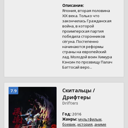
Описание:
Япония, вторая половина
XIX века. Только что
закончилась Гражданская
война, в которой
проимперская партия
победила сторонников
сёгуна. Постепенно
начинаются реформы
страны на европейский
лад. Молодой воин Химура
Кэнсин по прозвищу Палач
Баттосай веро...
Скитальцы /
7.9
Дрифтеры
Drifters
Год:
2016
Жанры:
мультфильм
,
боевик
,
история
,
аниме