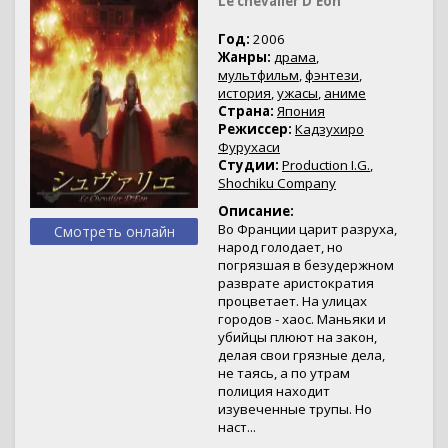
Le chevalier D'Eon
Год:
2006
Жанры:
драма
,
мультфильм
,
фэнтези
,
история
,
ужасы
,
аниме
Страна:
Япония
Режиссер:
Кадзухиро
Фурухаси
Студии:
Production I.G.
,
Shochiku Company
Описание:
Во Франции царит разруха,
Смотреть онлайн
народ голодает, но
погрязшая в безудержном
разврате аристократия
процветает. На улицах
городов - хаос. Маньяки и
убийцы плюют на закон,
делая свои грязные дела,
не таясь, а по утрам
полиция находит
изувеченные трупы. Но
наст...