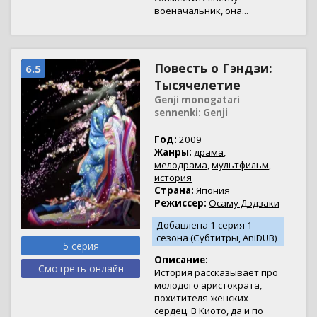
военачальник, она...
Повесть о Гэндзи:
6.5
Тысячелетие
Genji monogatari
sennenki: Genji
Год:
2009
Жанры:
драма
,
мелодрама
,
мультфильм
,
история
Страна:
Япония
Режиссер:
Осаму Дэдзаки
Добавлена 1 серия 1
сезона (Субтитры, AniDUB)
5 серия
Описание:
Смотреть онлайн
История рассказывает про
молодого аристократа,
похитителя женских
сердец. В Киото, да и по