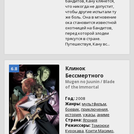
бандитов, Кану клянётся,
что никогда не допустит,
чтобы другие испытали ту
же боль. Она в мгновение
ока становится известной
охотницей на бандитов,
перед которой злодеи
трясутся в страхе.
Путешествуя, Кану вс...
Клинок
6.8
Бессмертного
Mugen no Juunin / Blade
of the Immortal
Год:
2008
Жанры:
мультфильм
,
боевик
,
приключения
,
история
,
ужасы
,
аниме
Страна:
Япония
Режиссеры:
Томоюки
Курокава
,
Коити Масимо
,