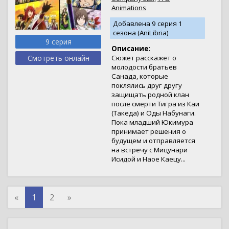
Animations
Добавлена 9 серия 1
сезона (AniLibria)
9 серия
Описание:
Смотреть онлайн
Сюжет расскажет о
молодости братьев
Санада, которые
поклялись друг другу
защищать родной клан
после смерти Тигра из Каи
(Такеда) и Оды Набунаги.
Пока младший Юкимура
принимает решения о
будущем и отправляется
на встречу с Мицунари
Исидой и Наое Каецу...
«
1
2
»