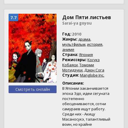
Дом Пяти листьев
7.7
Sarai-ya goyou
Год:
2010
Жанры:
драма
,
мультфильм
,
история
,
аниме
Страна:
Япония
Режиссеры:
Косукэ
Кобаяси
,
Томоми
Мотидзуки
,
Дзюн Сога
Студия:
Manglobe Inc.
Описание:
В Японии заканчивается
Смотреть онлайн
эпоха Эдо, идеи сегуната
постепенно
обесцениваются, сотни
самураев ищут работу.
Среди них - Акицу
Масаносукэ, талантливый
воин, но крайне