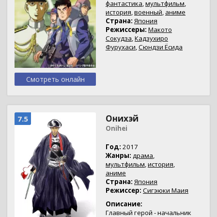
фантастика
,
мультфильм
,
история
,
военный
,
аниме
Страна:
Япония
Режиссеры:
Макото
Сокудза
,
Кадзухиро
Фурухаси
,
Сюндзи Ёсида
Смотреть онлайн
Онихэй
7.5
Onihei
Год:
2017
Жанры:
драма
,
мультфильм
,
история
,
аниме
Страна:
Япония
Режиссер:
Сигэюки Маия
Описание:
Главный герой - начальник