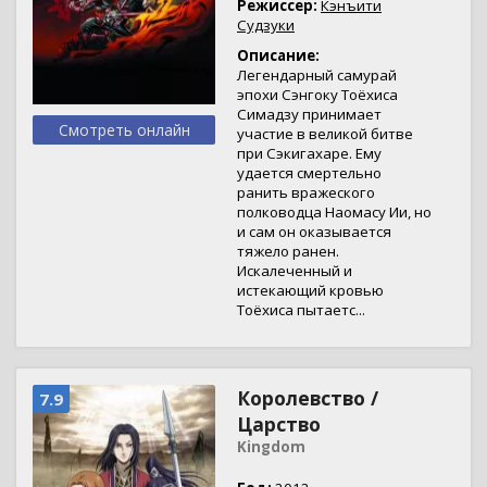
Режиссер:
Кэнъити
Судзуки
Описание:
Легендарный самурай
эпохи Сэнгоку Тоёхиса
Симадзу принимает
Смотреть онлайн
участие в великой битве
при Сэкигахаре. Ему
удается смертельно
ранить вражеского
полководца Наомасу Ии, но
и сам он оказывается
тяжело ранен.
Искалеченный и
истекающий кровью
Тоёхиса пытаетс...
Королевство /
7.9
Царство
Kingdom