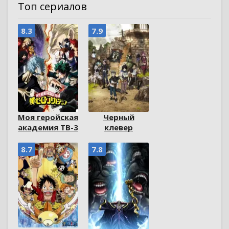
Топ сериалов
8.3
7.9
Моя геройская
Черный
академия ТВ-3
клевер
8.7
7.8