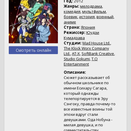
Год:
2012
Жанры:
мелодрама
,
комедия
,
мультфильм
,
боевик
,
история
,
военный
,
аниме
Страна:
Япония
Режиссер:
Юудзи
Кумадзава
Студии:
Mad House Ltd.
,
The Klock Worx Company
Смотреть онлайн
Ltd.
,
AT-X
,
SoftBank Creative
,
Studio Gokumi
,
T.O
Entertainment
Описание:
Сюжет рассказывает об
обычном школьнике по
имени Есихару Сагара,
который однажды
телепортируется в Эру
Сэнгоку, правда почему-то
все известные воины той
эпохи вдруг стали
девушками. Ода Нобуна -
милая девушка, и по
совместительству