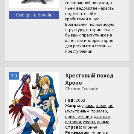
специальной полиции, в
чьём ведомстве - аресты
поджигателей и
Смотреть онлайн
грабителей в Эдо.
Возглавляя полицейскую
структуру, он привлекает
бывших преступников в
качестве информаторов
для раскрытия сложных
преступлений.
Крестовый поход
7.3
Хроно
Chrono Crusade
Год:
2003
Жанры:
драма
,
комедия
,
мультфильм
,
триллер
,
приключения
,
фэнтези
,
история
,
ужасы
,
аниме
Страна:
Япония
Режиссеры:
Нориаки