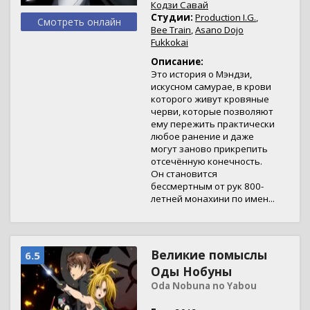
Кодзи Савай
Студии:
Production I.G.
,
Смотреть онлайн
Bee Train
,
Asano Dojo
Fukkokai
Описание:
Это история о Мэндзи,
искусном самурае, в крови
которого живут кровяные
черви, которые позволяют
ему пережить практически
любое ранение и даже
могут заново прикрепить
отсечённую конечность.
Он становится
бессмертным от рук 800-
летней монахини по имен...
Великие помыслы
6.5
Оды Нобуны
Oda Nobuna no Yabou