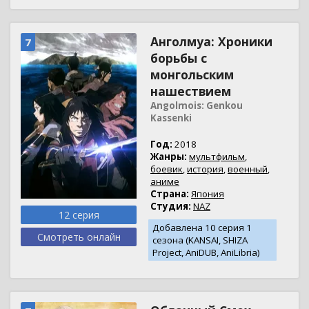
Анголмуа: Хроники
7
борьбы с
монгольским
нашествием
Angolmois: Genkou
Kassenki
Год:
2018
Жанры:
мультфильм
,
боевик
,
история
,
военный
,
аниме
Страна:
Япония
Студия:
NAZ
12 серия
Добавлена 10 серия 1
Смотреть онлайн
сезона (KANSAI, SHIZA
Project, AniDUB, AniLibria)