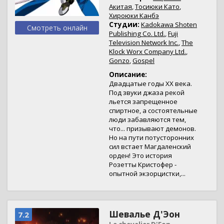
Акитая
,
Тосиюки Като
,
Хироюки Канбэ
Студии:
Kadokawa Shoten
Смотреть онлайн
Publishing Co. Ltd.
,
Fuji
Television Network Inc.
,
The
Klock Worx Company Ltd.
,
Gonzo
,
Gospel
Описание:
Двадцатые годы XX века.
Под звуки джаза рекой
льется запрещенное
спиртное, а состоятельные
люди забавляются тем,
что... призывают демонов.
Но на пути потусторонних
сил встает Магдаленский
орден! Это история
Розетты Кристофер -
опытной экзорцистки,...
Шевалье Д'Эон
7.2