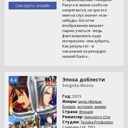
Рикуго в жизни особо не
Смотреть онлайн
напрягается, не зря его
имя на слух значит «как-
нибудь». Богатое
воображение мешает
парню учиться - ведь
фантазировать куда
интереснее, чем зубрить.
Как результат - в
наказание за рекордно
низкий балл к...
Эпоха доблести
6.4
Sengoku Musou
Год:
2015
Жанры:
мультфильм
,
боевик
,
история
,
аниме
Страна:
Япония
Режиссер:
Хирохито Оти
Студии:
Tezuka Production
Company Ltd.
,
TYO