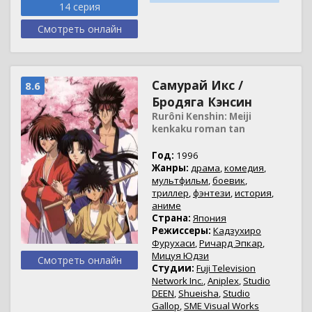
14 серия
Смотреть онлайн
Самурай Икс /
8.6
Бродяга Кэнсин
Rurôni Kenshin: Meiji
kenkaku roman tan
Год:
1996
Жанры:
драма
,
комедия
,
мультфильм
,
боевик
,
триллер
,
фэнтези
,
история
,
аниме
Страна:
Япония
Режиссеры:
Кадзухиро
Фурухаси
,
Ричард Эпкар
,
Мицуя Юдзи
Смотреть онлайн
Студии:
Fuji Television
Network Inc.
,
Aniplex
,
Studio
DEEN
,
Shueisha
,
Studio
Gallop
,
SME Visual Works