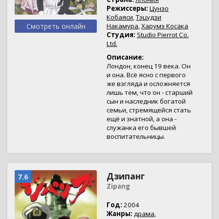
Режиссеры:
Цунэо
Кобаяси
,
Тэцудзи
Смотреть онлайн
Накамура
,
Харумэ Косака
Студия:
Studio Pierrot Co.
Ltd.
Описание:
Лондон, конец 19 века. Он
и она. Всё ясно с первого
же взгляда и осложняется
лишь тем, что он - старший
сын и наследник богатой
семьи, стремящейся стать
ещё и знатной, а она -
служанка его бывшей
воспитательницы.
Дзипанг
7.6
Zipang
Год:
2004
Жанры:
драма
,