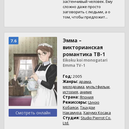
застенчивый человек. Ему
сложно даже просто
заговорить с людьми, а о
том, чтобы предложит...
Эмма –
7.6
викторианская
романтика ТВ-1
Eikoku koi monogatari
Emma TV-1
Год:
2005
Жанры:
драма
,
мелодрама
,
мультфильм
,
история
,
аниме
Страна:
Япония
Режиссеры:
Цунэо
Кобаяси
,
Тэцудзи
Смотреть онлайн
Накамура
,
Харумэ Косака
Студия:
Studio Pierrot Co.
Ltd.