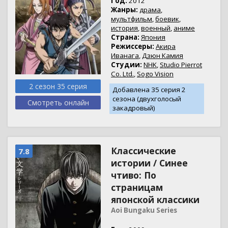
Год:
2012
Жанры:
драма
,
мультфильм
,
боевик
,
история
,
военный
,
аниме
Страна:
Япония
Режиссеры:
Акира
Иванага
,
Дзюн Камия
Студии:
NHK
,
Studio Pierrot
Co. Ltd.
,
Sogo Vision
2 сезон 35 серия
Добавлена 35 серия 2
сезона (двухголосый
Смотреть онлайн
закадровый)
Классические
7.8
истории / Синее
чтиво: По
страницам
японской классики
Aoi Bungaku Series