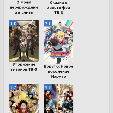
О моем
Сказка о
перерождени
хвосте феи
и в слизь
ТВ-3
8.8
7.3
Вторжение
Боруто: Новое
титанов ТВ-3
поколение
Наруто
8.7
8.3