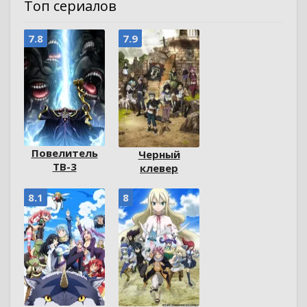
Топ сериалов
7.8
7.9
Повелитель
Черный
ТВ-3
клевер
8.1
8