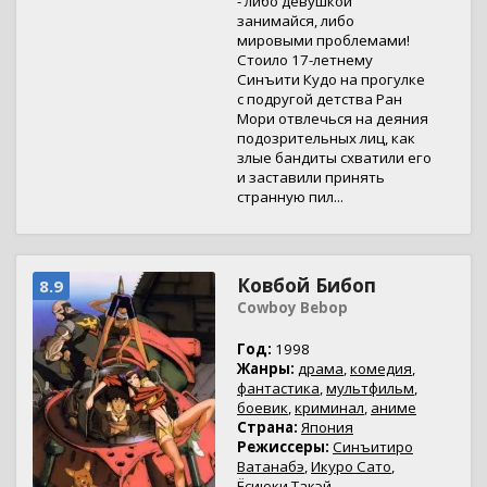
- либо девушкой
занимайся, либо
мировыми проблемами!
Стоило 17-летнему
Синъити Кудо на прогулке
с подругой детства Ран
Мори отвлечься на деяния
подозрительных лиц, как
злые бандиты схватили его
и заставили принять
странную пил...
Ковбой Бибоп
8.9
Cowboy Bebop
Год:
1998
Жанры:
драма
,
комедия
,
фантастика
,
мультфильм
,
боевик
,
криминал
,
аниме
Страна:
Япония
Режиссеры:
Синъитиро
Ватанабэ
,
Икуро Сато
,
Ёсиюки Такэй