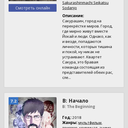
Sakurashinmachi Seikatsu
Смотреть онлайн
Sodanjo
Описание:
Сакурашин, город на
перекрёстке миров. Город,
где мирно живут вместе
Йокай и люди. Однако, как
и везде, попадаются
личности, которых тишина
и покой, ну никак не
устраивают. Квартет
Сакура, это бравая
команда состоящая из
представителей обеих рас,
сле...
B: Начало
7.2
B: The Beginning
Год:
2018
Жанры:
мультфильм
,
триллер
,
криминал
,
аниме