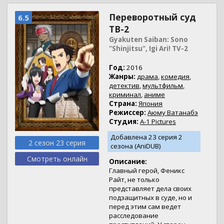
Переворотный суд
6.5
ТВ-2
Gyakuten Saiban: Sono
"Shinjitsu", Igi Ari! TV-2
Год:
2016
Жанры:
драма
,
комедия
,
детектив
,
мультфильм
,
криминал
,
аниме
Страна:
Япония
Режиссер:
Аюму Ватанабэ
Студия:
A-1 Pictures
Добавлена 23 серия 2
2 сезон 23 серия
сезона (AniDUB)
Смотреть онлайн
Описание:
Главный герой, Феникс
Райт, не только
представляет дела своих
подзащитных в суде, но и
перед этим сам ведет
расследование