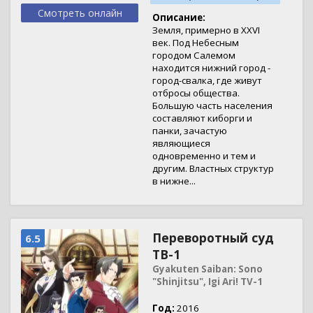
Смотреть онлайн
Описание:
Земля, примерно в XXVI
век. Под Небесным
городом Салемом
находится нижний город -
город-свалка, где живут
отбросы общества.
Большую часть населения
составляют киборги и
панки, зачастую
являющиеся
одновременно и тем и
другим. Властных структур
в нижне...
Переворотный суд
6.5
ТВ-1
Gyakuten Saiban: Sono
"Shinjitsu", Igi Ari! TV-1
Год:
2016