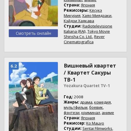
Страна:
Япония
Режиссеры:
Кёсукэ
Микурия
,
Хаяо Миядзаки
,
Кэйдзи Хаякава
Студии:
Radiotelevisione
Italiana (RAI)
,
Tokyo Movie
Смотреть онлайн
Shinsha Co. Ltd.
,
Rever
Cinematografica
Вишневый квартет
6.2
/ Квартет Сакуры
ТВ-1
Yozakura Quartet TV-1
Год:
2008
Жанры:
драма
,
комедия
,
мультфильм
,
боевик
,
фэнтези
,
криминал
,
аниме
Страна:
Япония
Режиссер:
Ко Мацуо
Студии:
Sentai Filmworks
,