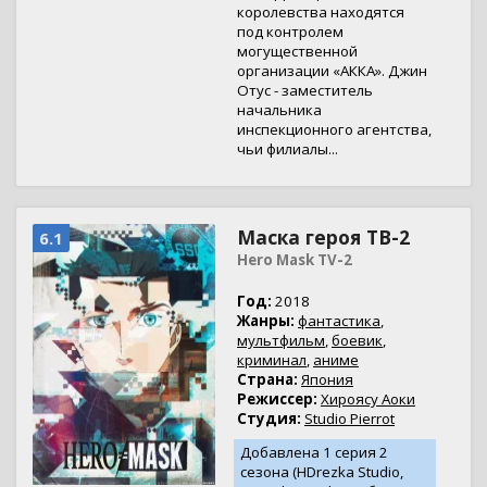
королевства находятся
под контролем
могущественной
организации «АККА». Джин
Отус - заместитель
начальника
инспекционного агентства,
чьи филиалы...
Маска героя ТВ-2
6.1
Hero Mask TV-2
Год:
2018
Жанры:
фантастика
,
мультфильм
,
боевик
,
криминал
,
аниме
Страна:
Япония
Режиссер:
Хироясу Аоки
Студия:
Studio Pierrot
Добавлена 1 серия 2
сезона (HDrezka Studio,