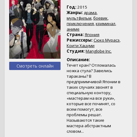
Год:
2015
Жанры:
драма
,
мультфильм
,
боевик
,
приключения
,
криминал
,
аниме
Страна:
Япония
Режиссеры:
Сюко Мурасэ
,
Коити Хацуми
Студия:
Manglobe Inc.
Описание:
Течет кран? Отломалась
Смотреть онлайн
ножка стула? Завелись
тараканы? В
предприимчивой Японии в
таких случаях звонят в
специальную контору,
«мастерам на все руки»,
которые все починят, со
всем помогут, все
проблемы решат.
Называются такие
мастера абстрактным
словом...