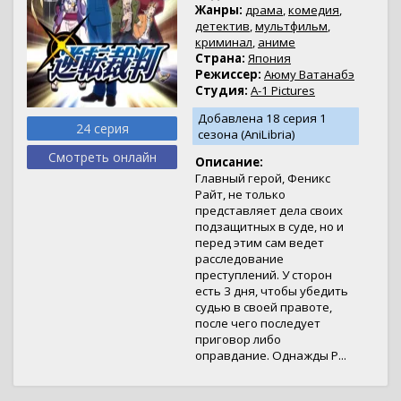
Жанры:
драма
,
комедия
,
детектив
,
мультфильм
,
криминал
,
аниме
Страна:
Япония
Режиссер:
Аюму Ватанабэ
Студия:
A-1 Pictures
Добавлена 18 серия 1
24 серия
сезона (AniLibria)
Смотреть онлайн
Описание:
Главный герой, Феникс
Райт, не только
представляет дела своих
подзащитных в суде, но и
перед этим сам ведет
расследование
преступлений. У сторон
есть 3 дня, чтобы убедить
судью в своей правоте,
после чего последует
приговор либо
оправдание. Однажды Р...