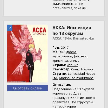
«Милленион», он не
остановится, пока не...
АККА: Инспекция
7
по 13 округам
ACCA: 13-ku Kansatsu-ka
Год:
2017
Жанры:
драма
,
мультфильм
,
фэнтези
,
криминал
,
аниме
Страна:
Япония
Режиссер:
Синго Нацумэ
Студии:
Lantis
,
Mad House
Ltd.
,
Madhouse Productions
Описание:
Смотреть онлайн
Поделенное на 13 округов
королевство Дова
празднует 99-летие своего
правителя. Все структуры
на территории