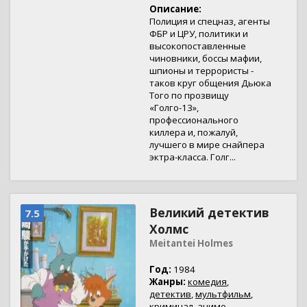
Описание:
Полиция и спецназ, агенты
ФБР и ЦРУ, политики и
высокопоставленные
чиновники, боссы мафии,
шпионы и террористы -
таков круг общения Дьюка
Того по прозвищу
«Голго-13»,
профессионального
киллера и, пожалуй,
лучшего в мире снайпера
эктра-класса. Голг...
Великий детектив
7.5
Холмс
Meitantei Holmes
Год:
1984
Жанры:
комедия
,
детектив
,
мультфильм
,
криминал
,
аниме