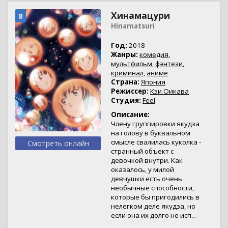
Хинамацури
8
Hinamatsuri
Год:
2018
Жанры:
комедия
,
мультфильм
,
фэнтези
,
криминал
,
аниме
Страна:
Япония
Режиссер:
Кэи Оикава
Студия:
Feel
Описание:
Члену группировки якудза
на голову в буквальном
смысле свалилась куколка -
Смотреть онлайн
странный объект с
девочкой внутри. Как
оказалось, у милой
девчушки есть очень
необычные способности,
которые бы пригодились в
нелегком деле якудза, но
если она их долго не исп...