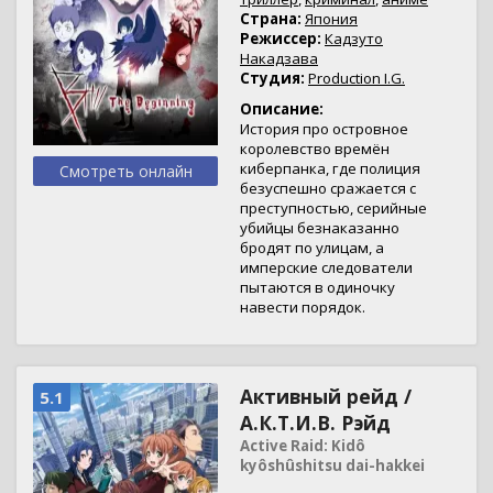
Страна:
Япония
Режиссер:
Кадзуто
Накадзава
Студия:
Production I.G.
Описание:
История про островное
королевство времён
киберпанка, где полиция
Смотреть онлайн
безуспешно сражается с
преступностью, серийные
убийцы безнаказанно
бродят по улицам, а
имперские следователи
пытаются в одиночку
навести порядок.
Активный рейд /
5.1
А.К.Т.И.В. Рэйд
Active Raid: Kidô
kyôshûshitsu dai-hakkei