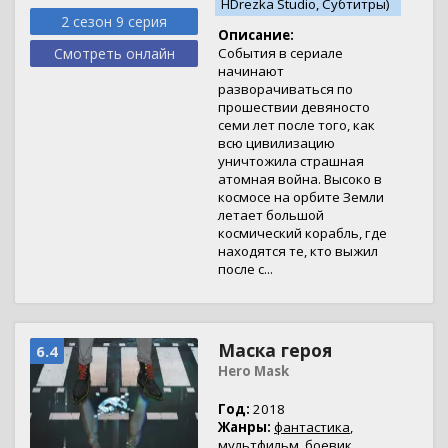
HDrezka Studio, Субтитры)
2 сезон 9 серия
Описание:
Смотреть онлайн
События в сериале
начинают
разворачиваться по
прошествии девяносто
семи лет после того, как
всю цивилизацию
уничтожила страшная
атомная война. Высоко в
космосе на орбите Земли
летает большой
космический корабль, где
находятся те, кто выжил
после с...
Маска героя
6.4
Hero Mask
Год:
2018
Жанры:
фантастика
,
мультфильм
,
боевик
,