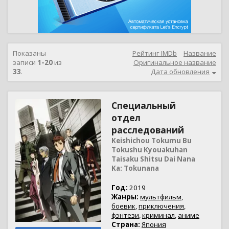
Показаны
Рейтинг IMDb
Название
записи
1-20
из
Оригинальное название
33
.
Дата обновления
Специальный
отдел
расследований
Keishichou Tokumu Bu
Tokushu Kyouakuhan
Taisaku Shitsu Dai Nana
Ka: Tokunana
Год:
2019
Жанры:
мультфильм
,
боевик
,
приключения
,
фэнтези
,
криминал
,
аниме
Страна:
Япония