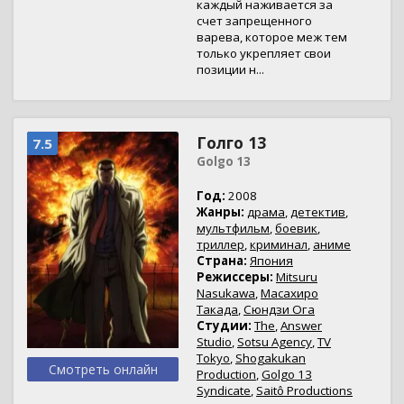
каждый наживается за
счет запрещенного
варева, которое меж тем
только укрепляет свои
позиции н...
Голго 13
7.5
Golgo 13
Год:
2008
Жанры:
драма
,
детектив
,
мультфильм
,
боевик
,
триллер
,
криминал
,
аниме
Страна:
Япония
Режиссеры:
Mitsuru
Nasukawa
,
Масахиро
Такада
,
Сюндзи Ога
Студии:
The
,
Answer
Studio
,
Sotsu Agency
,
TV
Tokyo
,
Shogakukan
Смотреть онлайн
Production
,
Golgo 13
Syndicate
,
Saitô Productions