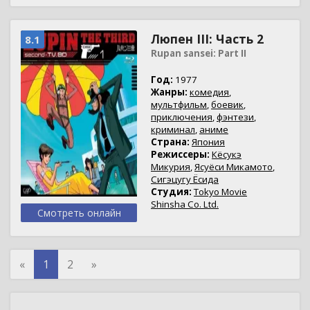
Люпен III: Часть 2
8.1
Rupan sansei: Part II
Год:
1977
Жанры:
комедия
,
мультфильм
,
боевик
,
приключения
,
фэнтези
,
криминал
,
аниме
Страна:
Япония
Режиссеры:
Кёсукэ
Микурия
,
Ясуёси Микамото
,
Сигэцугу Ёсида
Студия:
Tokyo Movie
Shinsha Co. Ltd.
Смотреть онлайн
«
1
2
»