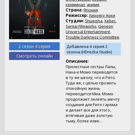
криминал
,
аниме
Страна:
Япония
Режиссер:
Хироясу Аоки
Студии:
Shueisha
,
Xebec
,
Sentai Filmworks
,
Geneon
Universal Entertainment
,
Trouble Darkness Committee
2 сезон 4 серия
Добавлена 4 серия 2
сезона (HDrezka Studio)
Смотреть онлайн
Описание:
Прелестные сестры Лалы,
Нана и Момо переводятся
в ту же школу, что и Рито.
Туда же, с целью прожить
спокойную жизнь
переводится Миа. Момо
продолжает лелеять мечту
создания для Рито гарема
и делает все для этого,
втягивая даже золотую
тьму, более изве...