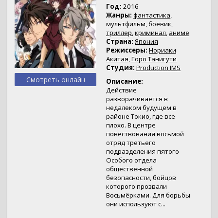
Год:
2016
Жанры:
фантастика
,
мультфильм
,
боевик
,
триллер
,
криминал
,
аниме
Страна:
Япония
Режиссеры:
Нориаки
Акитая
,
Горо Танигути
Студия:
Production IMS
Смотреть онлайн
Описание:
Действие
разворачивается в
недалеком будущем в
районе Токио, где все
плохо. В центре
повествования восьмой
отряд третьего
подразделения пятого
Особого отдела
общественной
безопасности, бойцов
которого прозвали
Восьмёрками. Для борьбы
они используют с...