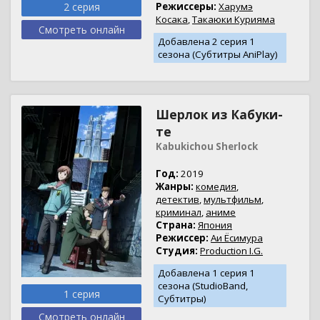
2 серия
Режиссеры:
Харумэ
Косака
,
Такаюки Курияма
Смотреть онлайн
Добавлена 2 серия 1
сезона (Субтитры AniPlay)
Шерлок из Кабуки-
те
Kabukichou Sherlock
Год:
2019
Жанры:
комедия
,
детектив
,
мультфильм
,
криминал
,
аниме
Страна:
Япония
Режиссер:
Аи Ёсимура
Студия:
Production I.G.
Добавлена 1 серия 1
сезона (StudioBand,
1 серия
Субтитры)
Смотреть онлайн