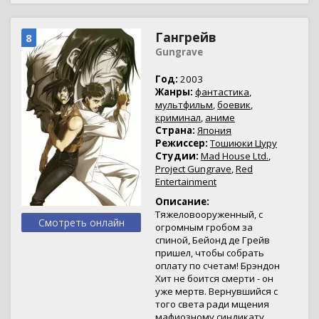
Гангрейв
8
Gungrave
Год:
2003
Жанры:
фантастика
,
мультфильм
,
боевик
,
криминал
,
аниме
Страна:
Япония
Режиссер:
Тошиюки Цуру
Студии:
Mad House Ltd.
,
Project Gungrave
,
Red
Entertainment
Описание:
Тяжеловооруженный, с
Смотреть онлайн
огромным гробом за
спиной, Бейонд де Грейв
пришел, чтобы собрать
оплату по счетам! Брэндон
Хит не боится смерти - он
уже мертв. Вернувшийся с
того света ради мщения
мафиозному синдикату