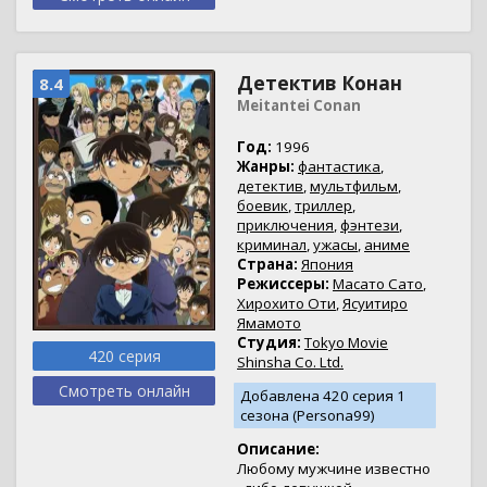
Детектив Конан
8.4
Meitantei Conan
Год:
1996
Жанры:
фантастика
,
детектив
,
мультфильм
,
боевик
,
триллер
,
приключения
,
фэнтези
,
криминал
,
ужасы
,
аниме
Страна:
Япония
Режиссеры:
Масато Сато
,
Хирохито Оти
,
Ясуитиро
Ямамото
Студия:
Tokyo Movie
420 серия
Shinsha Co. Ltd.
Смотреть онлайн
Добавлена 420 серия 1
сезона (Persona99)
Описание:
Любому мужчине известно