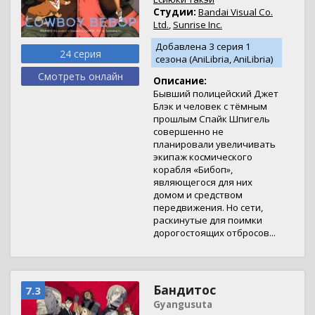
Студии:
Bandai Visual Co.
Ltd.
,
Sunrise Inc.
Добавлена 3 серия 1
24 серия
сезона (AniLibria, AniLibria)
Смотреть онлайн
Описание:
Бывший полицейский Джет
Блэк и человек с тёмным
прошлым Спайк Шпигель
совершенно не
планировали увеличивать
экипаж космического
корабля «Бибоп»,
являющегося для них
домом и средством
передвижения. Но сети,
раскинутые для поимки
дорогостоящих отбросов...
Бандитос
7.3
Gyangusuta