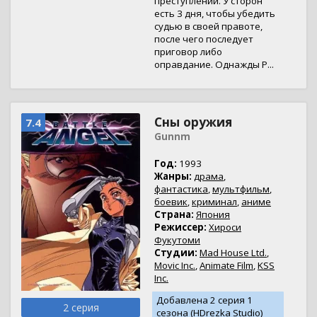
преступлений. У сторон
есть 3 дня, чтобы убедить
судью в своей правоте,
после чего последует
приговор либо
оправдание. Однажды Р...
Сны оружия
7.4
Gunnm
Год:
1993
Жанры:
драма
,
фантастика
,
мультфильм
,
боевик
,
криминал
,
аниме
Страна:
Япония
Режиссер:
Хироси
Фукутоми
Студии:
Mad House Ltd.
,
Movic Inc.
,
Animate Film
,
KSS
Inc.
Добавлена 2 серия 1
2 серия
сезона (HDrezka Studio)