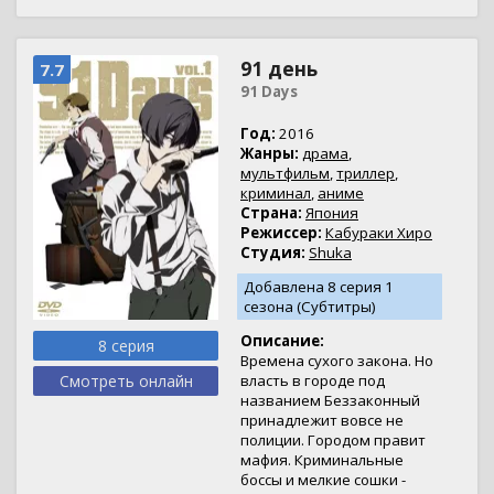
91 день
7.7
91 Days
Год:
2016
Жанры:
драма
,
мультфильм
,
триллер
,
криминал
,
аниме
Страна:
Япония
Режиссер:
Кабураки Хиро
Студия:
Shuka
Добавлена 8 серия 1
сезона (Субтитры)
Описание:
8 серия
Времена сухого закона. Но
Смотреть онлайн
власть в городе под
названием Беззаконный
принадлежит вовсе не
полиции. Городом правит
мафия. Криминальные
боссы и мелкие сошки -