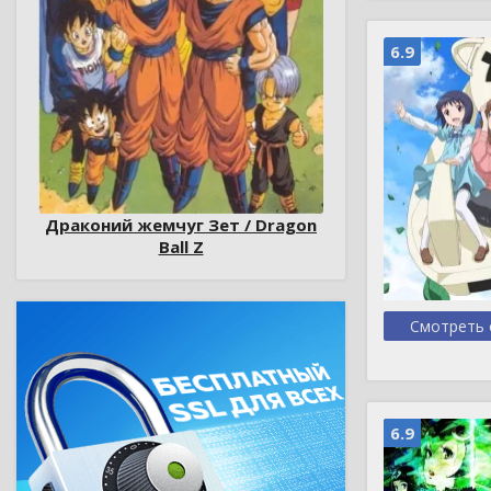
6.9
Драконий жемчуг Зет / Dragon
Ball Z
Смотреть 
6.9