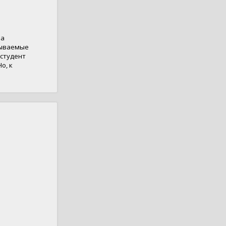
на
зываемые
 студент
о, к