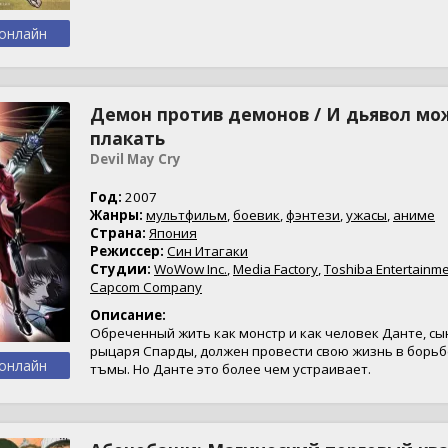
онлайн
Демон против демонов / И дьявол мо
плакать
Devil May Cry
Год:
2007
Жанры:
мультфильм
,
боевик
,
фэнтези
,
ужасы
,
аниме
Страна:
Япония
Режиссер:
Син Итагаки
Студии:
WoWow Inc.
,
Media Factory
,
Toshiba Entertainmen
Capcom Company
Описание:
Обреченный жить как монстр и как человек Данте, сы
рыцаря Спарды, должен провести свою жизнь в борьб
онлайн
тъмы. Но Данте это более чем устраивает.