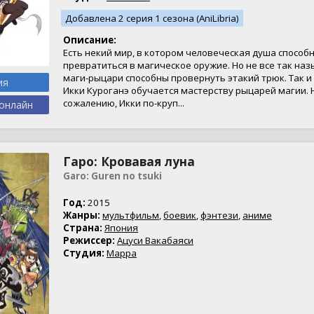
Добавлена 2 серия 1 сезона (AniLibria)
Описание:
Есть некий мир, в котором человеческая душа способ
превратиться в магическое оружие. Но не все так на
маги-рыцари способны провернуть этакий трюк. Так и
ия
Икки Куроганэ обучается мастерству рыцарей магии. Н
сожалению, Икки по-круп...
онлайн
Гаро: Кровавая луна
Garo: Guren no tsuki
Год:
2015
Жанры:
мультфильм
,
боевик
,
фэнтези
,
аниме
Страна:
Япония
Режиссер:
Ацуси Вакабаяси
Студия:
Mappa