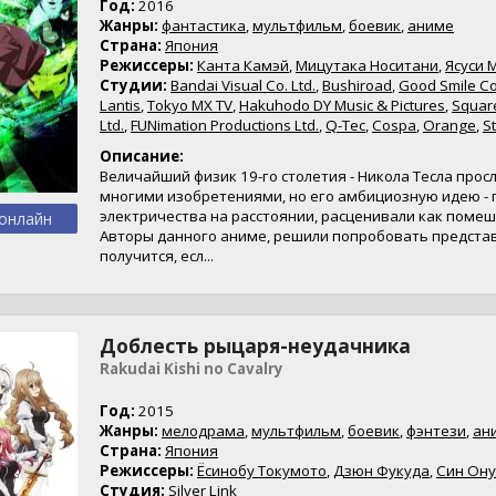
Год:
2016
Жанры:
фантастика
,
мультфильм
,
боевик
,
аниме
Страна:
Япония
Режиссеры:
Канта Камэй
,
Мицутака Носитани
,
Ясуси 
Студии:
Bandai Visual Co. Ltd.
,
Bushiroad
,
Good Smile C
Lantis
,
Tokyo MX TV
,
Hakuhodo DY Music & Pictures
,
Square
Ltd.
,
FUNimation Productions Ltd.
,
Q-Tec
,
Cospa
,
Orange
,
S
Описание:
Величайший физик 19-го столетия - Никола Тесла прос
многими изобретениями, но его амбициозную идею -
электричества на расстоянии, расценивали как помеш
онлайн
Авторы данного аниме, решили попробовать представ
получится, есл...
Доблесть рыцаря-неудачника
Rakudai Kishi no Cavalry
Год:
2015
Жанры:
мелодрама
,
мультфильм
,
боевик
,
фэнтези
,
ан
Страна:
Япония
Режиссеры:
Ёсинобу Токумото
,
Дзюн Фукуда
,
Син Он
Студия:
Silver Link