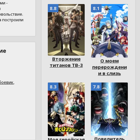
ми -
8.8
8.1
м
овольствие.
а построили
ие
Вторжение
О моем
титанов ТВ-3
перерождени
и в слизь
боевик
,
8.3
7.8
Повелитель
Моя геройская