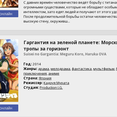
С давних времён человечество ведёт борьбу с титана
огромными существами, которые не обладают особы
интеллектом, зато едят людей и получают от этого уд
онлайн
После продолжительной борьбы остатки человечеств
высокую стену, окруживш...
Гаргантия на зеленой планете: Морск
тропы за горизонт
Suisei no Gargantia: Meguru Koro, Haruka OVA
Год:
2014
Жанры:
драма
,
мелодрама
,
фантастика
,
мультфильм
,
приключения
,
аниме
Страна:
Япония
Режиссер:
Кадзуя Мурата
Студия:
Production I.G.
онлайн