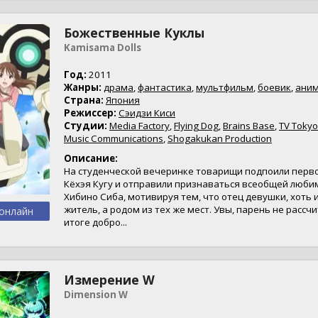
Божественные Куклы
Kamisama Dolls
Год:
2011
Жанры:
драма
,
фантастика
,
мультфильм
,
боевик
,
ани
Страна:
Япония
Режиссер:
Сэидзи Киси
Студии:
Media Factory
,
Flying Dog
,
Brains Base
,
TV Tokyo
Music Communications
,
Shogakukan Production
Описание:
На студенческой вечеринке товарищи подпоили перв
Кёхэя Кугу и отправили признаваться всеобщей люби
Хибино Сиба, мотивируя тем, что отец девушки, хоть 
житель, а родом из тех же мест. Увы, парень не рассчит
онлайн
итоге добро...
Измерение W
Dimension W