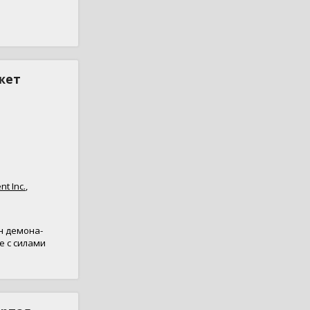
жет
t Inc.
,
н демона-
е с силами