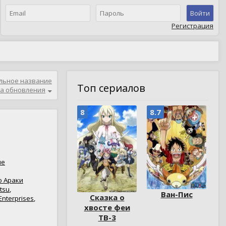
Войти
Регистрация
льное название
Топ сериалов
а обновления
8
8.7
ме
о Араки
tsu
,
Ван-Пис
Сказка о
nterprises
,
хвосте феи
ТВ-3