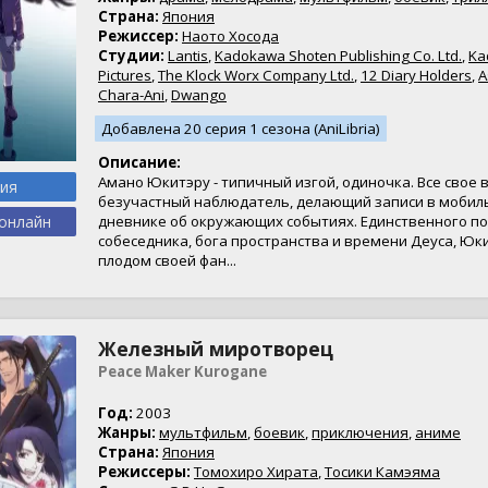
Страна:
Япония
Режиссер:
Наото Хосода
Студии:
Lantis
,
Kadokawa Shoten Publishing Co. Ltd.
,
Ka
Pictures
,
The Klock Worx Company Ltd.
,
12 Diary Holders
,
A
Chara-Ani
,
Dwango
Добавлена 20 серия 1 сезона (AniLibria)
Описание:
Амано Юкитэру - типичный изгой, одиночка. Все свое в
рия
безучастный наблюдатель, делающий записи в моби
онлайн
дневнике об окружающих событиях. Единственного п
собеседника, бога пространства и времени Деуса, Юк
плодом своей фан...
Железный миротворец
Peace Maker Kurogane
Год:
2003
Жанры:
мультфильм
,
боевик
,
приключения
,
аниме
Страна:
Япония
Режиссеры:
Томохиро Хирата
,
Тосики Камэяма