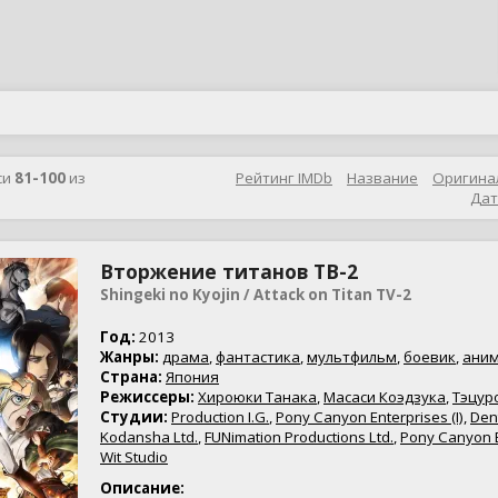
си
81-100
из
Рейтинг IMDb
Название
Оригина
Дат
Вторжение титанов ТВ-2
Shingeki no Kyojin / Attack on Titan TV-2
Год:
2013
Жанры:
драма
,
фантастика
,
мультфильм
,
боевик
,
ани
Страна:
Япония
Режиссеры:
Хироюки Танака
,
Масаси Коэдзука
,
Тэцур
Студии:
Production I.G.
,
Pony Canyon Enterprises (I)
,
Den
Kodansha Ltd.
,
FUNimation Productions Ltd.
,
Pony Canyon E
Wit Studio
Описание: