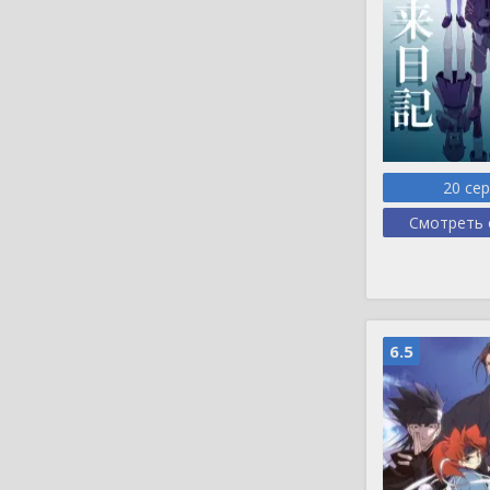
20 се
Смотреть 
6.5