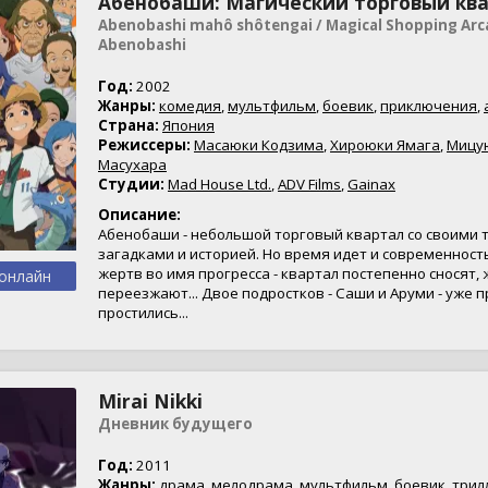
Абенобаши: Магический торговый кв
Abenobashi mahô shôtengai / Magical Shopping Arc
Abenobashi
Год:
2002
Жанры:
комедия
,
мультфильм
,
боевик
,
приключения
,
Страна:
Япония
Режиссеры:
Масаюки Кодзима
,
Хироюки Ямага
,
Мицу
Масухара
Студии:
Mad House Ltd.
,
ADV Films
,
Gainax
Описание:
Абенобаши - небольшой торговый квартал со своими 
загадками и историей. Но время идет и современност
жертв во имя прогресса - квартал постепенно сносят,
онлайн
переезжают... Двое подростков - Саши и Аруми - уже 
простились...
Mirai Nikki
Дневник будущего
Год:
2011
Жанры:
драма
,
мелодрама
,
мультфильм
,
боевик
,
трил