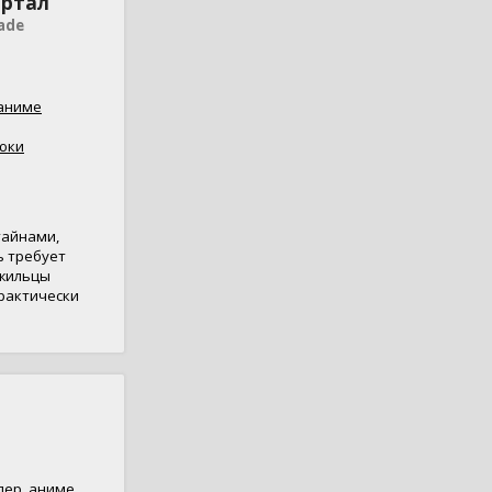
артал
ade
аниме
юки
тайнами,
ь требует
 жильцы
практически
лер
,
аниме