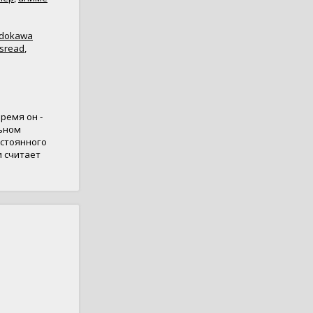
dokawa
sread
,
ремя он -
льном
остоянного
и считает