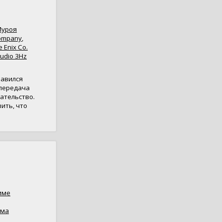
Муроя
ompany
,
 Enix Co.
tudio 3Hz
лавился
 передача
ательство.
ить, что
име
ума