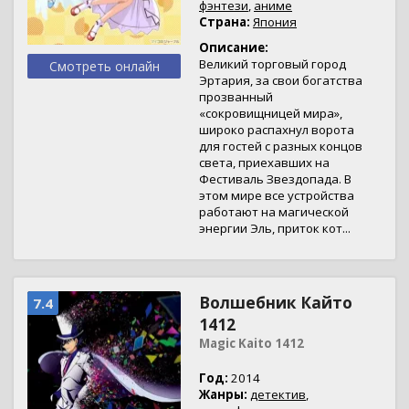
фэнтези
,
аниме
Страна:
Япония
Описание:
Великий торговый город
Смотреть онлайн
Эртария, за свои богатства
прозванный
«сокровищницей мира»,
широко распахнул ворота
для гостей с разных концов
света, приехавших на
Фестиваль Звездопада. В
этом мире все устройства
работают на магической
энергии Эль, приток кот...
Волшебник Кайто
7.4
1412
Magic Kaito 1412
Год:
2014
Жанры:
детектив
,