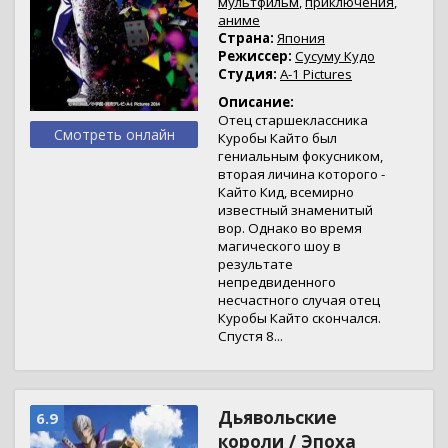
мультфильм
,
приключения
,
аниме
Страна:
Япония
Режиссер:
Сусуму Кудо
Студия:
A-1 Pictures
Описание:
Отец старшеклассника
Смотреть онлайн
Куробы Кайто был
гениальным фокусником,
вторая личина которого -
Кайто Кид, всемирно
известный знаменитый
вор. Однако во время
магического шоу в
результате
непредвиденного
несчастного случая отец
Куробы Кайто скончался.
Спустя 8...
Дьявольские
6.9
короли / Эпоха