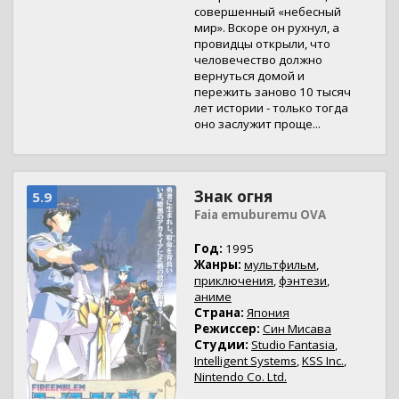
совершенный «небесный
мир». Вскоре он рухнул, а
провидцы открыли, что
человечество должно
вернуться домой и
пережить заново 10 тысяч
лет истории - только тогда
оно заслужит проще...
Знак огня
5.9
Faia emuburemu OVA
Год:
1995
Жанры:
мультфильм
,
приключения
,
фэнтези
,
аниме
Страна:
Япония
Режиссер:
Син Мисава
Студии:
Studio Fantasia
,
Intelligent Systems
,
KSS Inc.
,
Nintendo Co. Ltd.