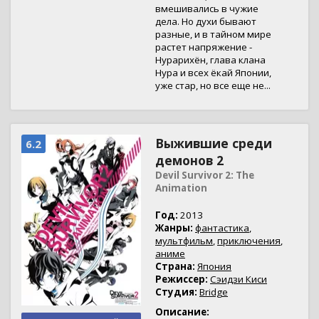
вмешивались в чужие
дела. Но духи бывают
разные, и в тайном мире
растет напряжение -
Нурарихён, глава клана
Нура и всех ёкай Японии,
уже стар, но все еще не...
Выжившие среди
6.2
демонов 2
Devil Survivor 2: The
Animation
Год:
2013
Жанры:
фантастика
,
мультфильм
,
приключения
,
аниме
Страна:
Япония
Режиссер:
Сэидзи Киси
Студия:
Bridge
Описание: