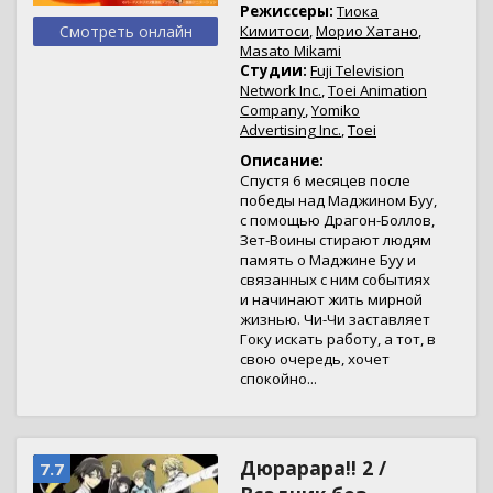
Режиссеры:
Тиока
Смотреть онлайн
Кимитоси
,
Морио Хатано
,
Masato Mikami
Студии:
Fuji Television
Network Inc.
,
Toei Animation
Company
,
Yomiko
Advertising Inc.
,
Toei
Описание:
Спустя 6 месяцев после
победы над Маджином Буу,
с помощью Драгон-Боллов,
Зет-Воины стирают людям
память о Маджине Буу и
связанных с ним событиях
и начинают жить мирной
жизнью. Чи-Чи заставляет
Гоку искать работу, а тот, в
свою очередь, хочет
спокойно...
Дюрарара!! 2 /
7.7