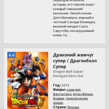
периодов японской
истории, его героев знает
каждый тамошний
школьник. Лихой конник
Датэ Масамунэ, верный и
честный Санада Юкимура,
великий ниндзя Саскэ
Сарутоби, несокрушимый
князь Та...
Драконий жемчуг
8.4
супер / Драгонболл
Супер
Dragon Ball Super:
Doragon bôru cho
Год:
2015
Жанры:
комедия
,
фантастика
,
мультфильм
,
боевик
,
приключения
,
аниме
Страна:
Япония