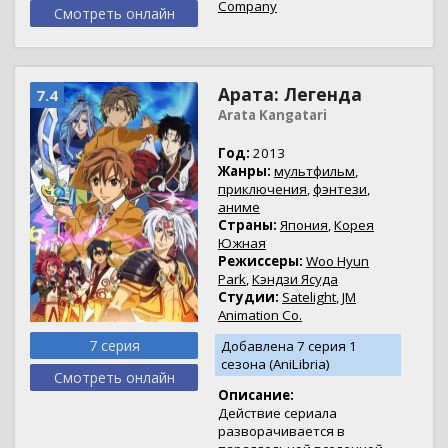
Company
Смотреть онлайн
Арата: Легенда
7.4
Arata Kangatari
Год:
2013
Жанры:
мультфильм
,
приключения
,
фэнтези
,
аниме
Страны:
Япония
,
Корея
Южная
Режиссеры:
Woo Hyun
Park
,
Кэндзи Ясуда
Студии:
Satelight
,
JM
Animation Co.
7 серия
Добавлена 7 серия 1
сезона (AniLibria)
Смотреть онлайн
Описание:
Действие сериала
разворачивается в