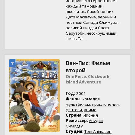
истории, его героев знает
каждый тамошний
школьник. Лихой конник
Датэ Масамунэ, верный и
честный Санада Юкимура,
великий ниндзя Саскэ
Сарутоби, несокрушимый
князь Та...
Ван-Пис: Фильм
7
второй
One Piece: Clockwork
Island Adventure
Год:
2001
Жанры:
комедия
,
мультфильм
,
приключения
,
фэнтези
,
аниме
Страна:
Япония
Режиссер:
Ацудзи
Симидзу
Студия:
Toei Animation