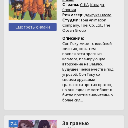
Страны:
США
,
Канада
,
Япония
Режиссер:
Даисукэ Нисио
Студии:
Toei Animation
Company
,
Toei Co. Ltd.
,
The
Смотреть онлайн
Ocean Group
Описание:
Сон Гоку живет спокойной
жизнью, но затем
появляются враги из
космоса, планирующие
вторжение на Землю.
Будущее человечества под
угрозой. Сон Гоку со
своими друзьями
сражаются против врагов,
но они едва не погибают в
битве против значительно
более сил...
За гранью
7.4