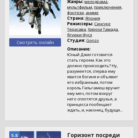
Жанры:
мелодрама
,
мультфильм
,
приключения
,
фэнтези
,
аниме
Страна:
Япония
Режиссеры:
Синсуке
Терасава
,
Хироси Тамада
,
Ясуюки Фусэ
Студия:
Gonzo
Смотреть онлайн
Описание:
Юный Джил готовится
стать героем. Как это
должно происходить? Ну,
разумеется, сперва ему
явится богиня и объявит
его избранным, потом
король Гильгамеш вручит
ему меч, потом вокруг
него сплотятся друзья, а
принцесса пообещает
ждать, и, наконец, будущи...
Горизонт посреди
5.8