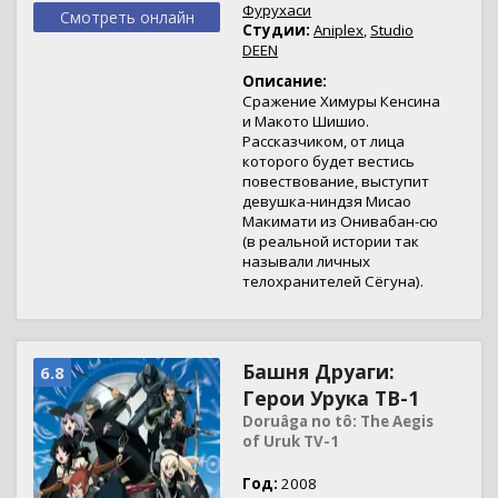
Фурухаси
Смотреть онлайн
Студии:
Aniplex
,
Studio
DEEN
Описание:
Сражение Химуры Кенсина
и Макото Шишио.
Рассказчиком, от лица
которого будет вестись
повествование, выступит
девушка-ниндзя Мисао
Макимати из Онивабан-сю
(в реальной истории так
называли личных
телохранителей Сёгуна).
Башня Друаги:
6.8
Герои Урука ТВ-1
Doruâga no tô: The Aegis
of Uruk TV-1
Год:
2008