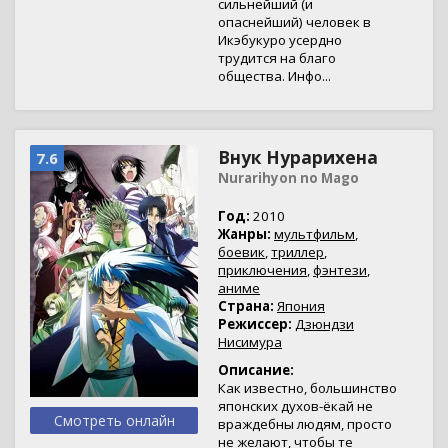
сильнейший (и
опаснейший) человек в
Икэбукуро усердно
трудится на благо
общества. Инфо...
Внук Нурарихена
7.6
Nurarihyon no Mago
Год:
2010
Жанры:
мультфильм
,
боевик
,
триллер
,
приключения
,
фэнтези
,
аниме
Страна:
Япония
Режиссер:
Дзюндзи
Нисимура
Описание:
Как известно, большинство
японских духов-ёкай не
Смотреть онлайн
враждебны людям, просто
не желают, чтобы те