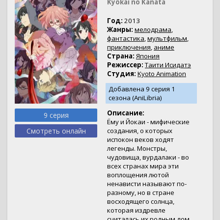
Kyôkai no Kanata
Год:
2013
Жанры:
мелодрама
,
фантастика
,
мультфильм
,
приключения
,
аниме
Страна:
Япония
Режиссер:
Таити Исидатэ
Студия:
Kyoto Animation
Добавлена 9 серия 1
сезона (AniLibria)
Описание:
9 серия
Ёму и Йокаи - мифические
Смотреть онлайн
создания, о которых
испокон веков ходят
легенды. Монстры,
чудовища, вурдалаки - во
всех странах мира эти
воплощения лютой
ненависти называют по-
разному, но в стране
восходящего солнца,
которая издревле
считалась их родным дом...