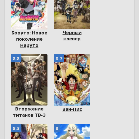
Черный
Боруто: Новое
клевер
поколение
Наруто
8.8
8.7
Вторжение
Ван-Пис
титанов ТВ-3
8.3
8