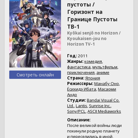
пустоты /
Горизонт на
Границе Пустоты
ТВ-1
Kyôkai senjô no Horizon /
Kyoukaisen-jou no
Horizon TV-1
Год:
2011
Жанры:
комедия
,
фантастика
,
мультфильм
,
приключения
,
аниме
Смотреть онлайн
Страна:
Япония
Режиссеры:
Манабу Оно
,
Ёсихидэ Ибата
,
Масаоми
Андо
Студии:
Bandai Visual Co.
Ltd.
,
Lantis
,
Sunrise Inc.
,
Sony/PCL
,
ASCII Mediaworks
Описание:
После великой войны люди
покинули родную планету
и переселились в иной,