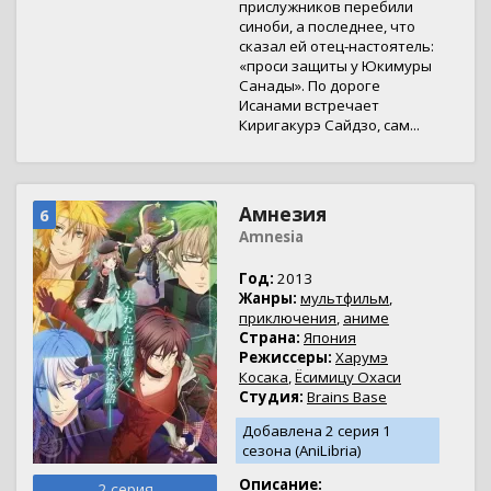
прислужников перебили
синоби, а последнее, что
сказал ей отец-настоятель:
«проси защиты у Юкимуры
Санады». По дороге
Исанами встречает
Киригакурэ Сайдзо, сам...
Амнезия
6
Amnesia
Год:
2013
Жанры:
мультфильм
,
приключения
,
аниме
Страна:
Япония
Режиссеры:
Харумэ
Косака
,
Ёсимицу Охаси
Студия:
Brains Base
Добавлена 2 серия 1
сезона (AniLibria)
Описание:
2 серия