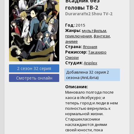
Всадник без
головы ТВ-2
Durarara!!x2 Shou TV-2
Год:
2015
Жанры:
мультфильм
,
приключения
,
фэнтези
,
аниме
Страна:
Япония
Режиссер:
Такахиро
Омори
Студия:
Aniplex
2 сезон 32 серия
Добавлена 32 серия 2
сезона (AniLibria)
Смотреть онлайн
Описание:
Миновало полгода после
хаоса в Икэбукуро; и
теперь город и люди в нем
полностью вернулись к
нормальной жизни.
Старшеклассники
наслаждаются днями
своей юности, пока