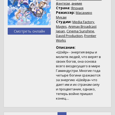
фэнтези
,
аниме
Страна:
Япония
Режиссер:
Масахиро
Мукаи
Студии:
Media Factory
,
Mages
,
Animax Broadcast
Смотреть онлайн
Japan
,
Cinema Sunshine
,
David Production
,
Frontier
Works
Описание:
«Шэйр» - энергия веры и
молитв людей, что верят в
своих богов, она основа
всего вездесущего в мире
Гаминдустри. Многие года
четыре богини сражаются
за энергию «Шейра» что
дает им и их странам силу
и процветание, однако,
теперь войне пришел
конец....