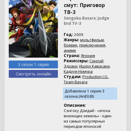
смут: Приговор
ТВ-3
Sengoku Basara: Judge
End TV-3
Год:
2009
Жанры:
мультфильм
,
боевик
,
приключения
,
аниме
Страна:
Япония
Режиссеры:
Синпэй
3 сезон 1 серия
Эдзаки
,
Ицуро Кавасаки
,
Кадзуя Номура
Смотреть онлайн
Студии:
Production I.G.
,
Team Basara
Добавлена 1 серия 3
сезона (AniDUB)
Описание:
Сэнгоку Дзидай - «эпоха
воюющих земель» - один
из самых популярных
периодов японской