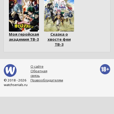
Моя геройская
Сказка о
академия ТВ-3
хвосте феи
ТВ-3
О сайте
Обратная
связь
© 2018 - 2026
Правообладателям
watchserials.ru