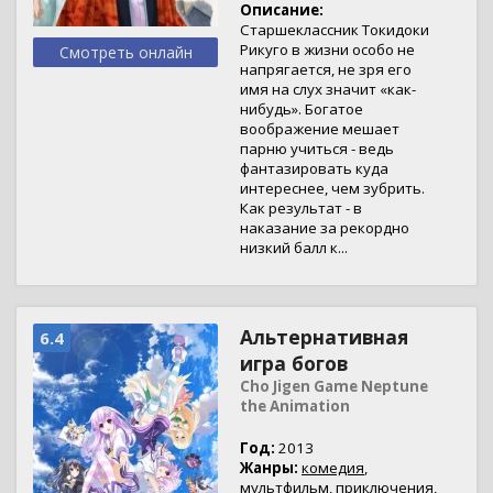
Описание:
Старшеклассник Токидоки
Рикуго в жизни особо не
Смотреть онлайн
напрягается, не зря его
имя на слух значит «как-
нибудь». Богатое
воображение мешает
парню учиться - ведь
фантазировать куда
интереснее, чем зубрить.
Как результат - в
наказание за рекордно
низкий балл к...
Альтернативная
6.4
игра богов
Cho Jigen Game Neptune
the Animation
Год:
2013
Жанры:
комедия
,
мультфильм
,
приключения
,