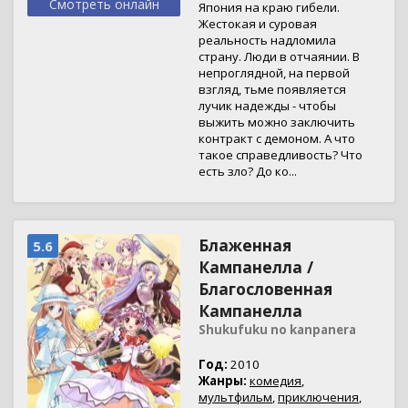
Смотреть онлайн
Япония на краю гибели.
Жестокая и суровая
реальность надломила
страну. Люди в отчаянии. В
непроглядной, на первой
взгляд, тьме появляется
лучик надежды - чтобы
выжить можно заключить
контракт с демоном. А что
такое справедливость? Что
есть зло? До ко...
Блаженная
5.6
Кампанелла /
Благословенная
Кампанелла
Shukufuku no kanpanera
Год:
2010
Жанры:
комедия
,
мультфильм
,
приключения
,