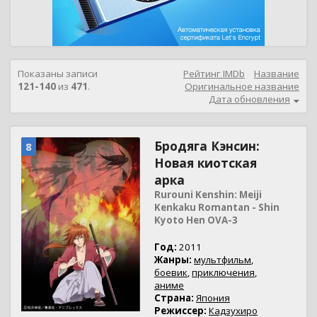
Показаны записи
Рейтинг IMDb
Название
121-140
из
471
.
Оригинальное название
Дата обновления
Бродяга Кэнсин:
8
Новая киотская
арка
Rurouni Kenshin: Meiji
Kenkaku Romantan - Shin
Kyoto Hen OVA-3
Год:
2011
Жанры:
мультфильм
,
боевик
,
приключения
,
аниме
Страна:
Япония
Режиссер:
Кадзухиро