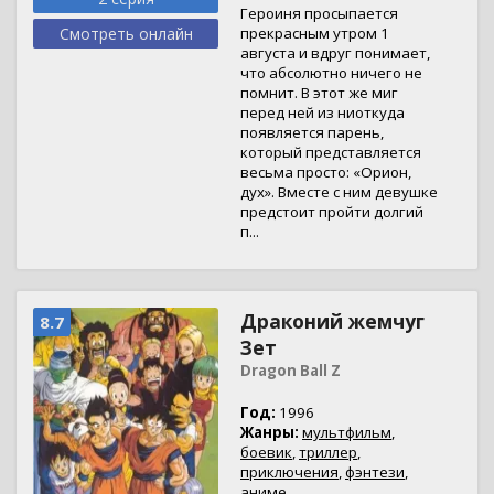
Героиня просыпается
Смотреть онлайн
прекрасным утром 1
августа и вдруг понимает,
что абсолютно ничего не
помнит. В этот же миг
перед ней из ниоткуда
появляется парень,
который представляется
весьма просто: «Орион,
дух». Вместе с ним девушке
предстоит пройти долгий
п...
Драконий жемчуг
8.7
Зет
Dragon Ball Z
Год:
1996
Жанры:
мультфильм
,
боевик
,
триллер
,
приключения
,
фэнтези
,
аниме