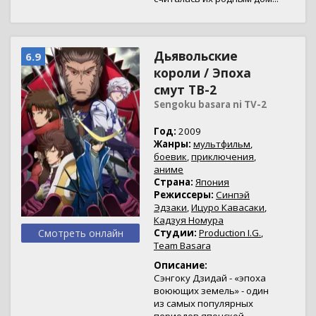
Дьявольские
6.9
короли / Эпоха
смут ТВ-2
Sengoku basara ni TV-2
Год:
2009
Жанры:
мультфильм
,
боевик
,
приключения
,
аниме
Страна:
Япония
Режиссеры:
Синпэй
Эдзаки
,
Ицуро Кавасаки
,
Кадзуя Номура
Смотреть онлайн
Студии:
Production I.G.
,
Team Basara
Описание:
Сэнгоку Дзидай - «эпоха
воюющих земель» - один
из самых популярных