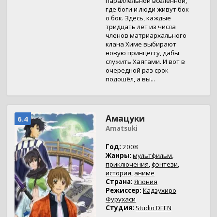
параллельной вселенной,
где боги и люди живут бок
о бок. Здесь, каждые
тридцать лет из числа
членов матриархального
клана Химе выбирают
новую принцессу, дабы
служить Хаягами. И вот в
очередной раз срок
подошёл, а вы...
Амацуки
6.4
Amatsuki
Год:
2008
Жанры:
мультфильм
,
приключения
,
фэнтези
,
история
,
аниме
Страна:
Япония
Режиссер:
Кадзухиро
Фурухаси
Студия:
Studio DEEN