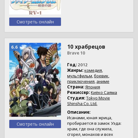
Смотреть онлайн
10 храбрецов
6.6
Brave 10
Год:
2012
Жанры:
комедия
,
мультфильм
,
боевик
,
приключения
,
аниме
Страна:
Япония
Режиссер:
Киёко Саяма
Студия:
Tokyo Movie
Shinsha Co. Ltd.
Описание:
Исанами, юная жрица,
пробирается в замок Уэда:
Смотреть онлайн
храм, где она служила,
сгорел, монахов и всех