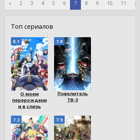
«
2
3
4
5
6
7
8
9
10
11
»
Топ сериалов
8.1
7.8
Повелитель
О моем
ТВ-3
перерождени
и в слизь
7.3
7.9