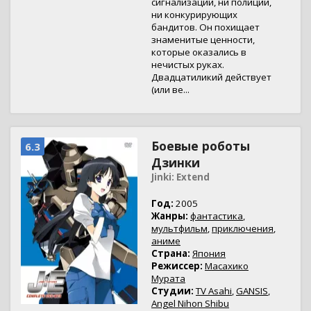
сигнализации, ни полиции,
ни конкурирующих
бандитов. Он похищает
знаменитые ценности,
которые оказались в
нечистых руках.
Двадцатиликий действует
(или ве...
Боевые роботы
6.3
Дзинки
Jinki: Extend
Год:
2005
Жанры:
фантастика
,
мультфильм
,
приключения
,
аниме
Страна:
Япония
Режиссер:
Масахико
Мурата
Студии:
TV Asahi
,
GANSIS
,
Angel Nihon Shibu