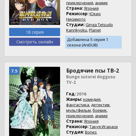
приключения
,
аниме
Страна:
Япония
Режиссер:
Юкио
Нисимото
Студии:
Ginga Tetsudo
Kanrikyoku
,
Planet
18 серия
Добавлена 5 серия 1
Смотреть онлайн
сезона (AniDUB)
Бродячие псы ТВ-2
7.5
Bungo sutorei doggusu
TV-2
Год:
2016
Жанры:
комедия
,
фантастика
,
детектив
,
мультфильм
,
боевик
,
приключения
,
аниме
Страна:
Япония
Режиссер:
Такуя Игараси
Студия:
Bones