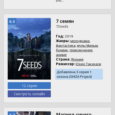
(по...
7 семян
6.3
7Seeds
Год:
2019
Жанры:
мелодрама
,
фантастика
,
мультфильм
,
боевик
,
приключения
,
аниме
Страна:
Япония
Режиссер:
Юкио Такахаси
Добавлена 3 серия 1
сезона (SHIZA Project)
12 серия
Смотреть онлайн
Магмел синего
6.7