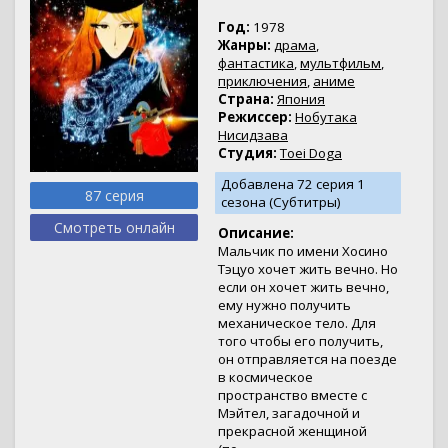
Год:
1978
Жанры:
драма
,
фантастика
,
мультфильм
,
приключения
,
аниме
Страна:
Япония
Режиссер:
Нобутака
Нисидзава
Студия:
Toei Doga
Добавлена 72 серия 1
87 серия
сезона (Субтитры)
Смотреть онлайн
Описание:
Мальчик по имени Хосино
Тэцуо хочет жить вечно. Но
если он хочет жить вечно,
ему нужно получить
механическое тело. Для
того чтобы его получить,
он отправляется на поезде
в космическое
пространство вместе с
Мэйтел, загадочной и
прекрасной женщиной