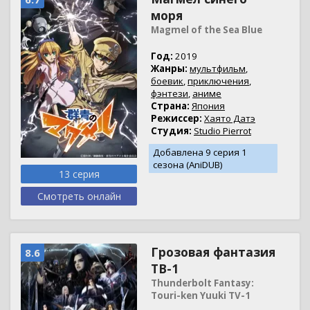
моря
Magmel of the Sea Blue
Год:
2019
Жанры:
мультфильм
,
боевик
,
приключения
,
фэнтези
,
аниме
Страна:
Япония
Режиссер:
Хаято Датэ
Студия:
Studio Pierrot
Добавлена 9 серия 1
сезона (AniDUB)
13 серия
Смотреть онлайн
Грозовая фантазия
8.6
ТВ-1
Thunderbolt Fantasy:
Touri-ken Yuuki TV-1