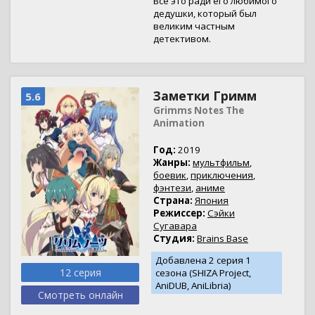
Всё это ради его любимого
дедушки, который был
великим частным
детективом.
Заметки Гримм
5.6
Grimms Notes The
Animation
Год:
2019
Жанры:
мультфильм
,
боевик
,
приключения
,
фэнтези
,
аниме
Страна:
Япония
Режиссер:
Сэйки
Сугавара
Студия:
Brains Base
Добавлена 2 серия 1
12 серия
сезона (SHIZA Project,
AniDUB, AniLibria)
Смотреть онлайн