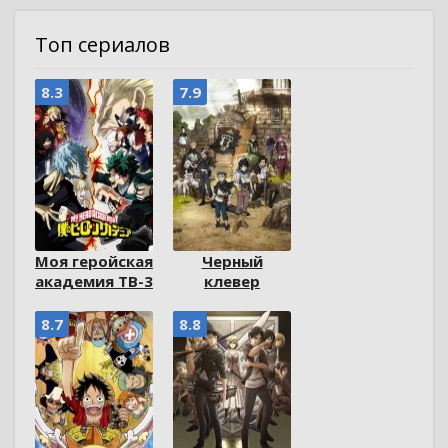
Топ сериалов
8.3
7.9
Моя геройская
Черный
академия ТВ-3
клевер
8.7
8.8