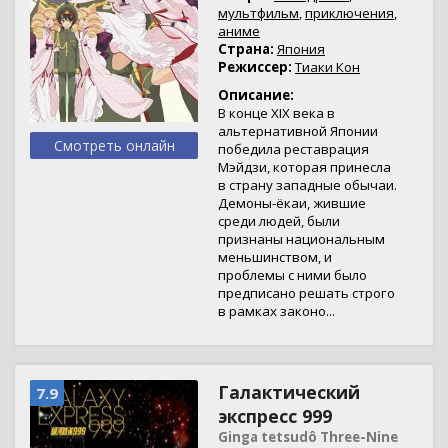
мультфильм
,
приключения
,
аниме
Страна:
Япония
Режиссер:
Тиаки Кон
Описание:
В конце XIX века в
альтернативной Японии
Смотреть онлайн
победила реставрация
Мэйдзи, которая принесла
в страну западные обычаи.
Демоны-ёкаи, жившие
среди людей, были
признаны национальным
меньшинством, и
проблемы с ними было
предписано решать строго
в рамках законо...
Галактический
7.9
экспресс 999
Ginga tetsudô Three-Nine