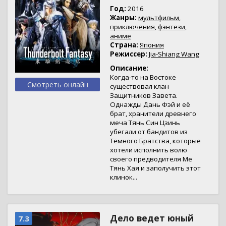
Год:
2016
Жанры:
мультфильм
,
приключения
,
фэнтези
,
аниме
Страна:
Япония
Режиссер:
Jia-Shiang Wang
Описание:
Когда-то на Востоке
Смотреть онлайн
существовал клан
Защитников Завета.
Однажды Дань Фэй и её
брат, хранители древнего
меча Тянь Син Цзинь
убегали от бандитов из
Тёмного Братства, которые
хотели исполнить волю
своего предводителя Ме
Тянь Хая и заполучить этот
клинок...
Дело ведет юный
7.3