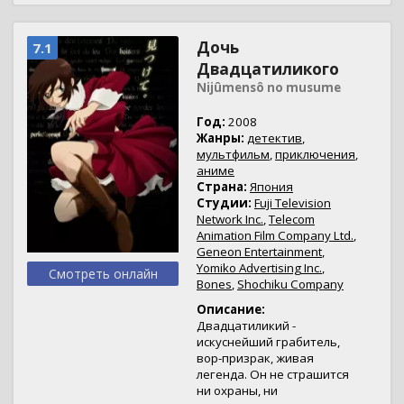
Дочь
7.1
Двадцатиликого
Nijûmensô no musume
Год:
2008
Жанры:
детектив
,
мультфильм
,
приключения
,
аниме
Страна:
Япония
Студии:
Fuji Television
Network Inc.
,
Telecom
Animation Film Company Ltd.
,
Geneon Entertainment
,
Yomiko Advertising Inc.
,
Смотреть онлайн
Bones
,
Shochiku Company
Описание:
Двадцатиликий -
искуснейший грабитель,
вор-призрак, живая
легенда. Он не страшится
ни охраны, ни