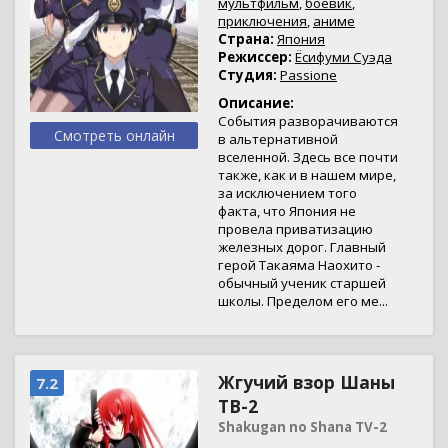
мультфильм
,
боевик
,
приключения
,
аниме
Страна:
Япония
Режиссер:
Ёсифуми Суэда
Студия:
Passione
Описание:
События разворачиваются
Смотреть онлайн
в альтернативной
вселенной. Здесь все почти
также, как и в нашем мире,
за исключением того
факта, что Япония не
провела приватизацию
железных дорог. Главный
герой Такаяма Наохито -
обычный ученик старшей
школы. Пределом его ме...
Жгучий взор Шаны
7.2
ТВ-2
Shakugan no Shana TV-2