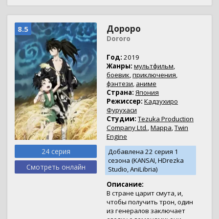
Дороро
8.5
Dororo
Год:
2019
Жанры:
мультфильм
,
боевик
,
приключения
,
фэнтези
,
аниме
Страна:
Япония
Режиссер:
Кадзухиро
Фурухаси
Студии:
Tezuka Production
Company Ltd.
,
Mappa
,
Twin
Engine
24 серия
Добавлена 22 серия 1
сезона (KANSAI, HDrezka
Смотреть онлайн
Studio, AniLibria)
Описание:
В стране царит смута, и,
чтобы получить трон, один
из генералов заключает