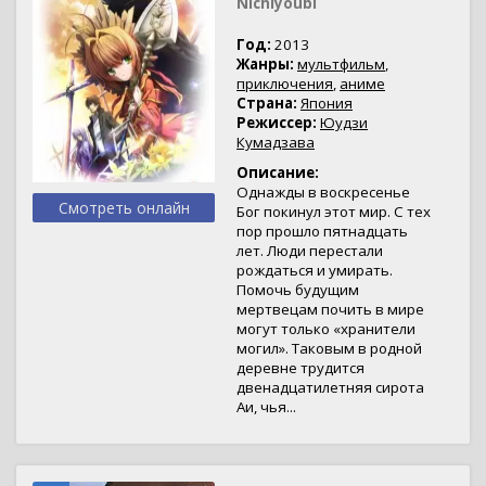
Nichiyoubi
Год:
2013
Жанры:
мультфильм
,
приключения
,
аниме
Страна:
Япония
Режиссер:
Юудзи
Кумадзава
Описание:
Однажды в воскресенье
Смотреть онлайн
Бог покинул этот мир. С тех
пор прошло пятнадцать
лет. Люди перестали
рождаться и умирать.
Помочь будущим
мертвецам почить в мире
могут только «хранители
могил». Таковым в родной
деревне трудится
двенадцатилетняя сирота
Аи, чья...