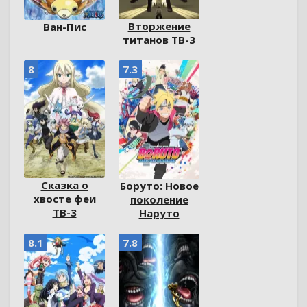
Вторжение
Ван-Пис
титанов ТВ-3
8
7.3
Сказка о
Боруто: Новое
хвосте феи
поколение
ТВ-3
Наруто
8.1
7.8