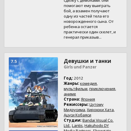
сделку с демонами: они
помогают ему выиграть
бой, а взамен получают
одну из частей тела его
новорожденного сына. От
ребенка остается
практически один скелет, и
генерал приказыв...
Девушки и танки
7.5
Girls und Panzer
Год:
2012
Жанры:
комедия
,
мультфильм
,
приключения
,
аниме
Страна:
Япония
Режиссеры:
Цутому
Мидзусима
,
Хироюки Хата
,
Ацуси Кобаяси
Студии:
Bandai Visual Co.
Ltd.
,
Lantis
,
Hakuhodo DY
Media Partners
,
Showgate
,