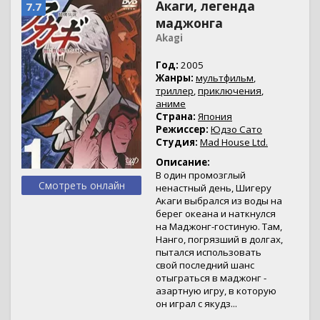
Акаги, легенда
7.7
маджонга
Akagi
Год:
2005
Жанры:
мультфильм
,
триллер
,
приключения
,
аниме
Страна:
Япония
Режиссер:
Юдзо Сато
Студия:
Mad House Ltd.
Описание:
В один промозглый
Смотреть онлайн
ненастный день, Шигеру
Акаги выбрался из воды на
берег океана и наткнулся
на Маджонг-гостиную. Там,
Нанго, погрязший в долгах,
пытался использовать
свой последний шанс
отыграться в маджонг -
азартную игру, в которую
он играл с якудз...