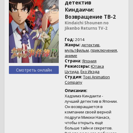
детектив
Киндаичи:
Возвращение ТВ-2
Kindaichi Shounen no
Jikenbo Returns TV-2
Год:
2014
Жанры:
детектив
,
мультфильм
,
приключения
,
аниме
Страна:
Япония
Режиссеры:
Ютака
Смотреть онлайн
Цутида
,
Ёко Икэда
Студия:
Toei Animation
Company
Описание:
Хадзимэ Киндаити -
лучший детектив в Японии.
Он возвращается в
компании своей верной
подруги Миюки Нанасэ,
чтобы открыть ещё
больше тайн и секретов.