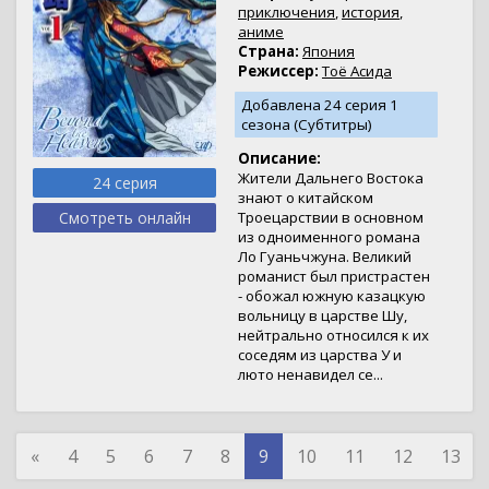
приключения
,
история
,
аниме
Страна:
Япония
Режиссер:
Тоё Асида
Добавлена 24 серия 1
сезона (Субтитры)
Описание:
Жители Дальнего Востока
24 серия
знают о китайском
Смотреть онлайн
Троецарствии в основном
из одноименного романа
Ло Гуаньчжуна. Великий
романист был пристрастен
- обожал южную казацкую
вольницу в царстве Шу,
нейтрально относился к их
соседям из царства У и
люто ненавидел се...
«
4
5
6
7
8
9
10
11
12
13