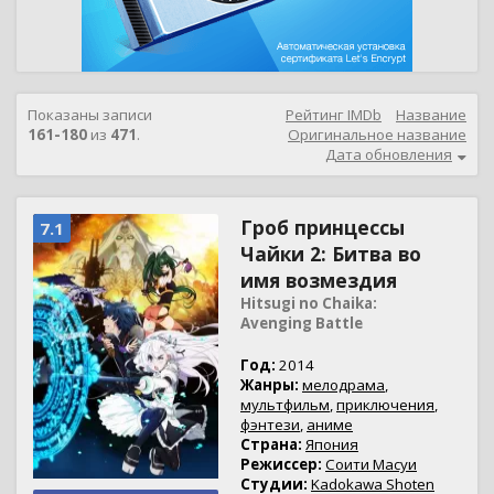
Показаны записи
Рейтинг IMDb
Название
161-180
из
471
.
Оригинальное название
Дата обновления
Гроб принцессы
7.1
Чайки 2: Битва во
имя возмездия
Hitsugi no Chaika:
Avenging Battle
Год:
2014
Жанры:
мелодрама
,
мультфильм
,
приключения
,
фэнтези
,
аниме
Страна:
Япония
Режиссер:
Соити Масуи
Студии:
Kadokawa Shoten