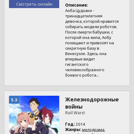
Смотреть онлайн
Описание:
Аоба Цудзаки -
тринадцатилетняя
девочка, которой нравится
собирать модели роботов.
После смерти бабушки, с
которой она жила, Аобу
похищают и привозят на
секретную базу в
Венесуэле. Здесь она
впервые видит
гигантского
человекообразного
боевого робота...
Железнодорожные
5.3
войны
Rail Wars!
Год:
2014
Жанры:
мелодрама
,