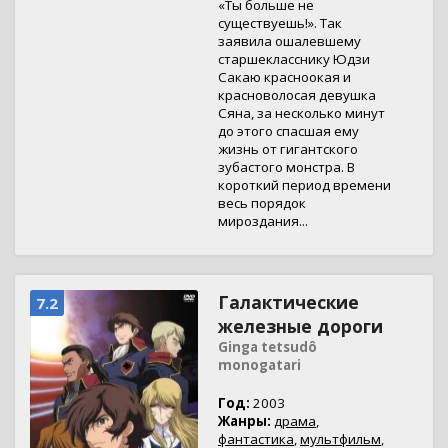
«Ты больше не
существуешь!». Так
заявила ошалевшему
старшекласснику Юдзи
Сакаю красноокая и
красноволосая девушка
Сяна, за несколько минут
до этого спасшая ему
жизнь от гигантского
зубастого монстра. В
короткий период времени
весь порядок
мироздания...
Галактические
7.2
железные дороги
Ginga tetsudô
monogatari
Год:
2003
Жанры:
драма
,
фантастика
,
мультфильм
,