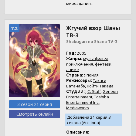
мироздания...
Жгучий взор Шаны
7.2
ТВ-3
Shakugan no Shana TV-3
Год:
2005
Жанры:
мультфильм
,
приключения
,
фэнтези
,
аниме
Страна:
Япония
Режиссеры:
Такаси
Ватанабэ
,
Койти Такада
Студии:
J.C. Staff
,
Geneon
Entertainment
,
Toshiba
Entertainment Inc.
,
3 сезон 21 серия
Mediaworks
Смотреть онлайн
Добавлена 21 серия 3
сезона (AniLibria)
Описание: