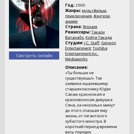
Год:
2005
Жанры:
мультфильм
,
приключения
,
фэнтези
,
аниме
Страна:
Япония
Режиссеры:
Такаси
Ватанабэ
,
Койти Такада
Студии:
J.C. Staff
,
Geneon
Entertainment
,
Toshiba
Entertainment Inc.
,
Смотреть онлайн
Mediaworks
Описание:
«Ты больше не
существуешь!». Так
заявила ошалевшему
старшекласснику Юдзи
Сакаю красноокая и
красноволосая девушка
Сяна, за несколько минут
до этого спасшая ему
жизнь от гигантского
зубастого монстра. В
короткий период времени
весь порядок