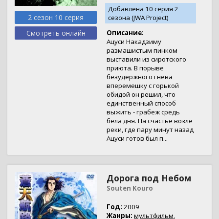
Добавлена 10 серия 2
2 сезон 10 серия
сезона (JWA Project)
Смотреть онлайн
Описание:
Ацуси Накадзиму
размашистым пинком
выставили из сиротского
приюта. В порыве
безудержного гнева
вперемешку с горькой
обидой он решил, что
единственный способ
выжить - грабеж средь
бела дня. На счастье возле
реки, где пару минут назад
Ацуси готов был п...
Дорога под Небом
Souten Kouro
Год:
2009
Жанры:
мультфильм
,