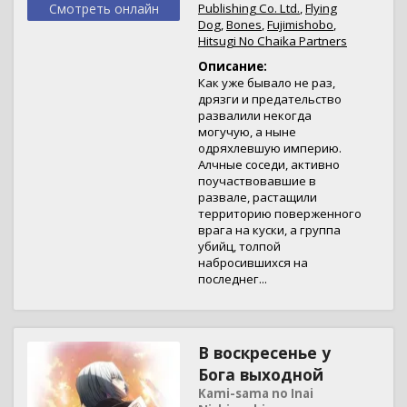
Смотреть онлайн
Publishing Co. Ltd.
,
Flying
Dog
,
Bones
,
Fujimishobo
,
Hitsugi No Chaika Partners
Описание:
Как уже бывало не раз,
дрязги и предательство
развалили некогда
могучую, а ныне
одряхлевшую империю.
Алчные соседи, активно
поучаствовавшие в
развале, растащили
территорию поверженного
врага на куски, а группа
убийц, толпой
набросившихся на
последнег...
В воскресенье у
Бога выходной
Kami-sama no Inai