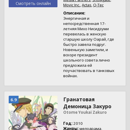
Смотреть онлайн
Movic Inc.
,
Actas
,
Q-Tec
Описание:
Энергичная и
непосредственная 17-
летняя Михо Нисидзуми
перевелась в женскую
старшую школу Оарай, где
быстро завела подруг.
Новенькую заметили, и
вскоре президент
школьного совета лично
предложила ей
поучаствовать в танковых
войнах.
Гранатовая
6.9
Демоница Закуро
Otome Youkai Zakuro
Год:
2010
Жанры:
мелодрама
,