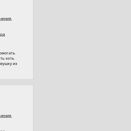
чения
,
ара
помогать
ть хоть
евушку из
чения
,