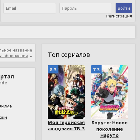
Войти
Регистрация
льное название
Топ сериалов
а обновления
8.3
7.3
артал
ade
аниме
юки
Моя геройская
Боруто: Новое
академия ТВ-3
поколение
Наруто