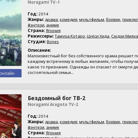
Noragami TV-1
Год:
2014
Жанры:
драма
,
комедия
,
мультфильм
,
боевик
,
приклю
фэнтези
,
аниме
Страна:
Япония
Режиссеры:
Тамура Котаро
,
Цуёси Хида
,
Сюдзи Миях
Студия:
Bones
Описание:
Малоизвестный бог без собственного храма решает 
каждому встречному в любых желаниях, чтобы получи
какое то признание. Однажды он спасает от смерти д
состоятельной семьи...
онлайн
Бездомный бог ТВ-2
Noragami Aragoto TV-2
Год:
2014
Жанры:
драма
,
комедия
,
мультфильм
,
боевик
,
приклю
фэнтези
,
аниме
Страна:
Япония