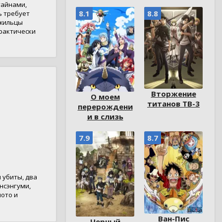
тайнами,
8.1
8.8
ь требует
 жильцы
практически
Вторжение
О моем
титанов ТВ-3
перерождени
и в слизь
7.9
8.7
 убиты, два
нсэнгуми,
иото и
Ван-Пис
Черный