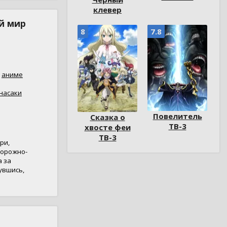
клевер
й мир
8
7.8
,
аниме
насаки
Повелитель
Сказка о
ТВ-3
хвосте феи
ТВ-3
ри,
дорожно-
а за
увшись,