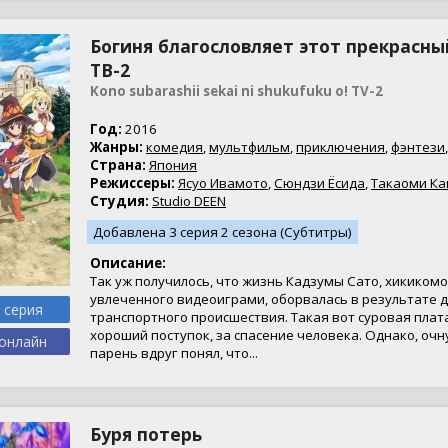
Богиня благословляет этот прекрасны
ТВ-2
Kono subarashii sekai ni shukufuku o! TV-2
Год:
2016
Жанры:
комедия
,
мультфильм
,
приключения
,
фэнтези
Страна:
Япония
Режиссеры:
Ясуо Ивамото
,
Сюндзи Ёсида
,
Такаоми Ка
Студия:
Studio DEEN
Добавлена 3 серия 2 сезона (Субтитры)
Описание:
Так уж получилось, что жизнь Кадзумы Сато, хикикомо
увлеченного видеоиграми, оборвалась в результате 
0 серия
транспортного происшествия. Такая вот суровая плат
хороший поступок, за спасение человека. Однако, очн
онлайн
парень вдруг понял, что...
Буря потерь