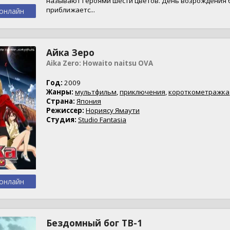
называют героями шести цветов. День возрождения б
приближаетс...
онлайн
Айка Зеро
Aika Zero: Howaito naitsu OVA
Год:
2009
Жанры:
мультфильм
,
приключения
,
короткометражка
Страна:
Япония
Режиссер:
Нориясу Ямаути
Студия:
Studio Fantasia
онлайн
Бездомный бог ТВ-1