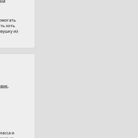
ара
помогать
ть хоть
евушку из
евик
,
ласса и