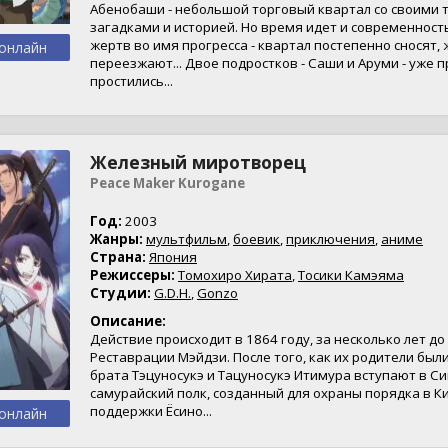
Абенобаши - небольшой торговый квартал со своими 
загадками и историей. Но время идет и современност
жертв во имя прогресса - квартал постепенно сносят,
онлайн
переезжают... Двое подростков - Саши и Аруми - уже 
простились...
Железный миротворец
Peace Maker Kurogane
Год:
2003
Жанры:
мультфильм
,
боевик
,
приключения
,
аниме
Страна:
Япония
Режиссеры:
Томохиро Хирата
,
Тосики Камэяма
Студии:
G.D.H.
,
Gonzo
Описание:
Действие происходит в 1864 году, за несколько лет до
Реставрации Мэйдзи. После того, как их родители были
брата Тэцуносукэ и Тацуносукэ Итимура вступают в Си
самурайский полк, созданный для охраны порядка в К
поддержки Ёсино...
онлайн