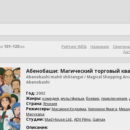
си
101-120
из
Рейтинг IMDb
Название
Оригина
Дат
Абенобаши: Магический торговый кв
Abenobashi mahô shôtengai / Magical Shopping Arc
Abenobashi
Год:
2002
Жанры:
комедия
,
мультфильм
,
боевик
,
приключения
,
Страна:
Япония
Режиссеры:
Масаюки Кодзима
,
Хироюки Ямага
,
Мицу
Масухара
Студии:
Mad House Ltd.
,
ADV Films
,
Gainax
Описание: