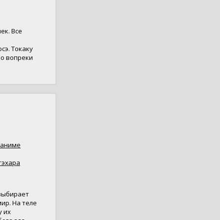
ек. Все
сэ. Токаку
ако вопреки
аниме
гэхара
 выбирает
ир. На теле
у их