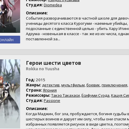
Студия:
Diomedea
Описание:
События разворачиваются в частной школе для девоч
ученицы десятого класса Курогуми - наемные убийцы,
подосланные с единственной целью - убить Хару Итино
Адзума - новенькая в классе - так же из их числа, одн
поставленной за...
онлайн
Герои шести цветов
Rokka no Yuusha
Год:
2015
Жанры:
детектив
,
мультфильм
,
боевик
,
приключения
,
Страна:
Япония
Режиссеры:
Такэо Такахаси
,
Ёсифуми Суэда
,
Кацуя Си
Студия:
Passione
Описание:
Когда Маджин, бог зла, пробуждается, богиня судьбы
шестерых воинов и дарует им силу, чтобы они спасли м
избранных появляется рисунок в виде цветка, поэтом