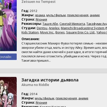
Zetsuen no Tempest
Год:
2012
Жанры:
драма
,
мультфильм
,
приключения
,
аниме
Страна:
Япония
Режиссеры:
Тацуя Абе
,
Синпэй Миясита
,
Такэфуми Ан
Студии:
Dentsu
,
Aniplex
,
Mainichi Broadcasting System (
Kids Station
,
Movic Inc.
,
Bones
,
Square Enix Co. Ltd.
,
Yahoo 
Описание:
Старшеклассник Махиро Фува потерял семью - неизв
зверски убили отца, мать и сестру Айку. Время шло, вл
смогли найти даже ключей к разгадке, в итоге горячи
поклялся лично отомстить убийцам и исчез. Через год
онлайн
Такигава пришел...
Загадка истории дьявола
Akuma no Riddle
Год:
2014
Жанры:
мультфильм
,
приключения
,
аниме
Страна:
Япония
Режиссер:
Кэидзо Кусакава