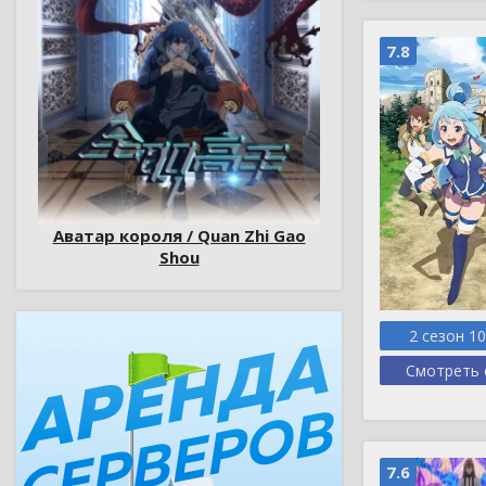
7.8
Аватар короля / Quan Zhi Gao
Shou
2 сезон 1
Смотреть 
7.6