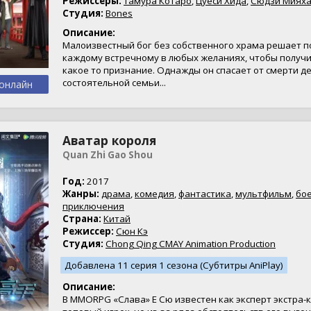
Режиссеры:
Тамура Котаро
,
Цуёси Хида
,
Сюдзи Миях
Студия:
Bones
Описание:
Малоизвестный бог без собственного храма решает 
каждому встречному в любых желаниях, чтобы получи
какое то признание. Однажды он спасает от смерти д
состоятельной семьи...
онлайн
Аватар короля
Quan Zhi Gao Shou
Год:
2017
Жанры:
драма
,
комедия
,
фантастика
,
мультфильм
,
бо
приключения
Страна:
Китай
Режиссер:
Сюн Кэ
Студия:
Chong Qing CMAY Animation Production
Добавлена 11 серия 1 сезона (Субтитры AniPlay)
Описание:
В MMORPG «Слава» Е Сю известен как эксперт экстра-к