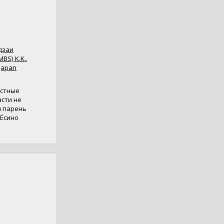
дзаи
MBS) K.K.
,
Japan
естные
асти не
й парень
 Ёсино